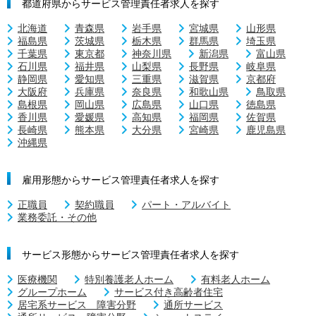
都道府県からサービス管理責任者求人を探す
北海道
青森県
岩手県
宮城県
山形県
福島県
茨城県
栃木県
群馬県
埼玉県
千葉県
東京都
神奈川県
新潟県
富山県
石川県
福井県
山梨県
長野県
岐阜県
静岡県
愛知県
三重県
滋賀県
京都府
大阪府
兵庫県
奈良県
和歌山県
鳥取県
島根県
岡山県
広島県
山口県
徳島県
香川県
愛媛県
高知県
福岡県
佐賀県
長崎県
熊本県
大分県
宮崎県
鹿児島県
沖縄県
雇用形態からサービス管理責任者求人を探す
正職員
契約職員
パート・アルバイト
業務委託・その他
サービス形態からサービス管理責任者求人を探す
医療機関
特別養護老人ホーム
有料老人ホーム
グループホーム
サービス付き高齢者住宅
居宅系サービス 障害分野
通所サービス