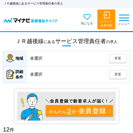
ＪＲ越後線にあるサービス管理責任者の求人
ログイン
気になる
メニュー
会員登録
ＪＲ越後線
サービス管理責任者
にある
の
求人
未選択
地域
変更
詳細
未選択
変更
条件
12
件