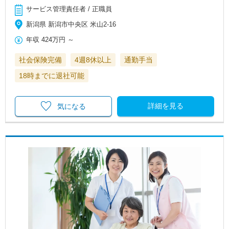
サービス管理責任者 / 正職員
新潟県 新潟市中央区 米山2-16
年収
424万円
～
社会保険完備
4週8休以上
通勤手当
18時までに退社可能
詳細を見る
気になる