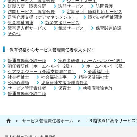
通所サービス 障害分野
ショートステイ
短期入所 障害分野
訪問サービス
訪問看護
訪問サービス 障害分野
定期巡回・随時対応サービス
居宅介護支援（ケアマネジメント）
障がい者福祉関連
児童福祉関連
就労支援サービス
障害児入所サービス
相談サービス
保育関連施設
その他
保有資格からサービス管理責任者求人を探す
普通自動車免許一種
実務者研修（ホームヘルパー1級）
初任者研修（ホームヘルパー2級）
ホームヘルパー3級
ケアマネジャー（介護支援専門員）
介護福祉士
社会福祉士
社会福祉主事
精神保健福祉士
公認心理師
児童発達支援管理責任者
サービス管理責任者
保育士
幼稚園教諭免許
普通自動車免許二種
ＪＲ越後線にあるサービス
>
サービス管理責任者ホーム
>