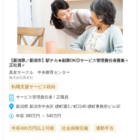
【新潟県／新潟市】駅チカ★副業OK◎サービス管理責任者募集＜
正社員＞
真友サークル 中央療育センター
株式会社真友社
転職支援サービス経由
サービス管理責任者 / 正職員
新潟県 新潟市中央区 礎町通3ノ町2140 礎町事務所ビル1F
年収
390万円
～
540万円
年収400万円以上可能
社会保険完備
通勤手当