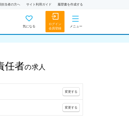
用担当者の方へ
サイト利用ガイド
履歴書を作成する
ログイン
気になる
メニュー
会員登録
責任者
の
求人
変更
する
変更
する