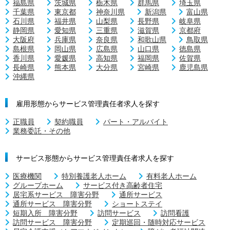
福島県
茨城県
栃木県
群馬県
埼玉県
千葉県
東京都
神奈川県
新潟県
富山県
石川県
福井県
山梨県
長野県
岐阜県
静岡県
愛知県
三重県
滋賀県
京都府
大阪府
兵庫県
奈良県
和歌山県
鳥取県
島根県
岡山県
広島県
山口県
徳島県
香川県
愛媛県
高知県
福岡県
佐賀県
長崎県
熊本県
大分県
宮崎県
鹿児島県
沖縄県
雇用形態からサービス管理責任者求人を探す
正職員
契約職員
パート・アルバイト
業務委託・その他
サービス形態からサービス管理責任者求人を探す
医療機関
特別養護老人ホーム
有料老人ホーム
グループホーム
サービス付き高齢者住宅
居宅系サービス 障害分野
通所サービス
通所サービス 障害分野
ショートステイ
短期入所 障害分野
訪問サービス
訪問看護
訪問サービス 障害分野
定期巡回・随時対応サービス