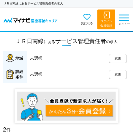
ＪＲ日南線にあるサービス管理責任者の求人
ログイン
気になる
メニュー
会員登録
ＪＲ日南線
サービス管理責任者
にある
の
求人
未選択
地域
変更
詳細
未選択
変更
条件
2
件