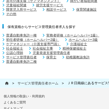
居宅介護支援（ケアマネジメント）
障がい者福祉関連
児童福祉関連
就労支援サービス
障害児入所サービス
相談サービス
保育関連施設
その他
保有資格からサービス管理責任者求人を探す
普通自動車免許一種
実務者研修（ホームヘルパー1級）
初任者研修（ホームヘルパー2級）
ホームヘルパー3級
ケアマネジャー（介護支援専門員）
介護福祉士
社会福祉士
社会福祉主事
精神保健福祉士
公認心理師
児童発達支援管理責任者
サービス管理責任者
保育士
幼稚園教諭免許
普通自動車免許二種
ＪＲ日南線にあるサービス
>
サービス管理責任者ホーム
>
個人情報の取扱い・利用規約
よくあるご質問
サイトマップ