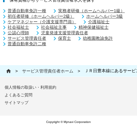
保有資格からサービス管理責任者求人を探す
普通自動車免許一種
実務者研修（ホームヘルパー1級）
初任者研修（ホームヘルパー2級）
ホームヘルパー3級
ケアマネジャー（介護支援専門員）
介護福祉士
社会福祉士
社会福祉主事
精神保健福祉士
公認心理師
児童発達支援管理責任者
サービス管理責任者
保育士
幼稚園教諭免許
普通自動車免許二種
ＪＲ日豊本線にあるサービ
>
サービス管理責任者ホーム
>
個人情報の取扱い・利用規約
よくあるご質問
サイトマップ
Copyright © Mynavi Corporation