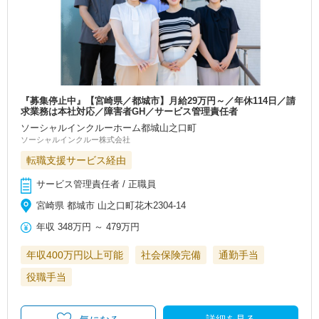
『募集停止中』【宮崎県／都城市】月給29万円～／年休114日／請
求業務は本社対応／障害者GH／サービス管理責任者
ソーシャルインクルーホーム都城山之口町
ソーシャルインクルー株式会社
転職支援サービス経由
サービス管理責任者 / 正職員
宮崎県 都城市 山之口町花木2304-14
年収
348万円
～
479万円
年収400万円以上可能
社会保険完備
通勤手当
役職手当