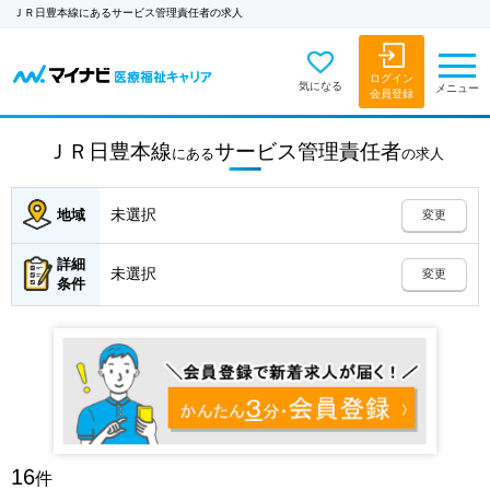
ＪＲ日豊本線にあるサービス管理責任者の求人
ログイン
気になる
メニュー
会員登録
ＪＲ日豊本線
サービス管理責任者
にある
の
求人
未選択
地域
変更
詳細
未選択
変更
条件
16
件