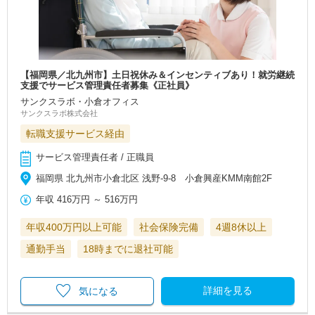
【福岡県／北九州市】土日祝休み＆インセンティブあり！就労継続
支援でサービス管理責任者募集《正社員》
サンクスラボ・小倉オフィス
サンクスラボ株式会社
転職支援サービス経由
サービス管理責任者 / 正職員
福岡県 北九州市小倉北区 浅野-9-8 小倉興産KMM南館2F
年収
416万円
～
516万円
年収400万円以上可能
社会保険完備
4週8休以上
通勤手当
18時までに退社可能
詳細を見る
気になる