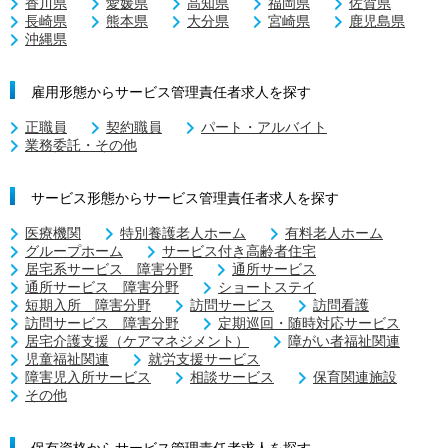
香川県
愛媛県
高知県
福岡県
佐賀県
長崎県
熊本県
大分県
宮崎県
鹿児島県
沖縄県
雇用形態からサービス管理責任者求人を探す
正職員
契約職員
パート・アルバイト
業務委託・その他
サービス形態からサービス管理責任者求人を探す
医療機関
特別養護老人ホーム
有料老人ホーム
グループホーム
サービス付き高齢者住宅
居宅系サービス 障害分野
通所サービス
通所サービス 障害分野
ショートステイ
短期入所 障害分野
訪問サービス
訪問看護
訪問サービス 障害分野
定期巡回・随時対応サービス
居宅介護支援（ケアマネジメント）
障がい者福祉関連
児童福祉関連
就労支援サービス
障害児入所サービス
相談サービス
保育関連施設
その他