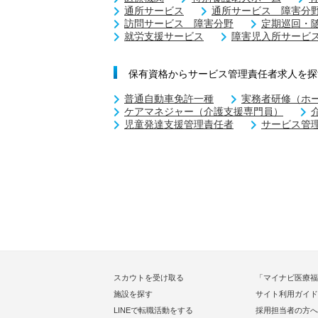
通所サービス
通所サービス 障害分
訪問サービス 障害分野
定期巡回・
就労支援サービス
障害児入所サービ
保有資格からサービス管理責任者求人を探
普通自動車免許一種
実務者研修（ホ
ケアマネジャー（介護支援専門員）
児童発達支援管理責任者
サービス管
スカウトを受け取る
「マイナビ医療福
施設を探す
サイト利用ガイド
LINEで転職活動をする
採用担当者の方へ