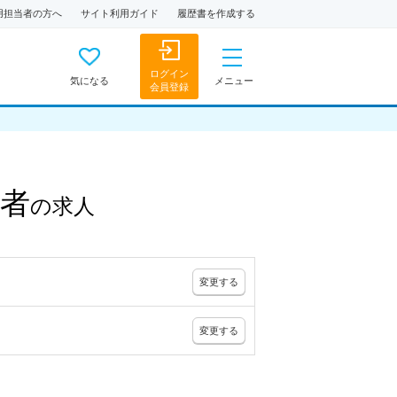
用担当者の方へ
サイト利用ガイド
履歴書を作成する
ログイン
気になる
メニュー
会員登録
者
の
求人
変更
する
変更
する