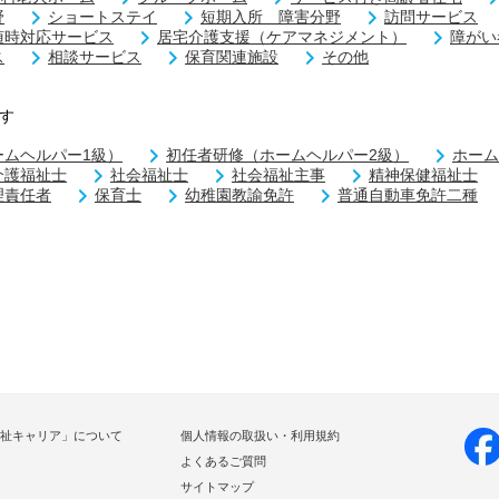
野
ショートステイ
短期入所 障害分野
訪問サービス
随時対応サービス
居宅介護支援（ケアマネジメント）
障がい
ス
相談サービス
保育関連施設
その他
す
ームヘルパー1級）
初任者研修（ホームヘルパー2級）
ホーム
介護福祉士
社会福祉士
社会福祉主事
精神保健福祉士
理責任者
保育士
幼稚園教諭免許
普通自動車免許二種
祉キャリア」について
個人情報の取扱い・利用規約
よくあるご質問
サイトマップ