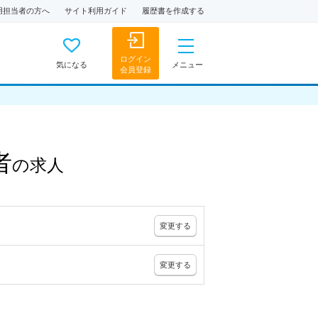
用担当者の方へ
サイト利用ガイド
履歴書を作成する
ログイン
気になる
メニュー
会員登録
者
の
求人
変更
する
変更
する