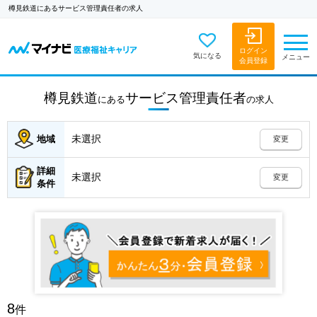
樽見鉄道にあるサービス管理責任者の求人
ログイン
気になる
メニュー
会員登録
樽見鉄道
サービス管理責任者
にある
の
求人
未選択
地域
変更
詳細
未選択
変更
条件
8
件