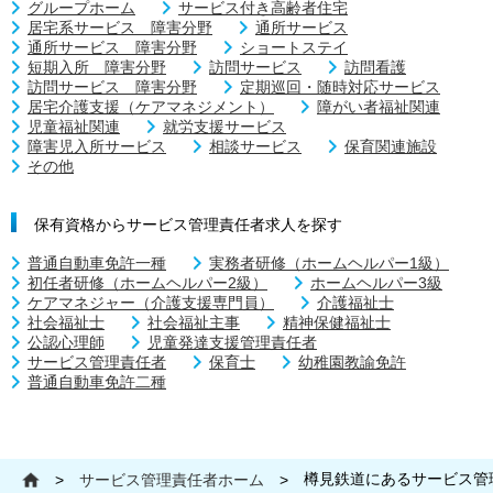
グループホーム
サービス付き高齢者住宅
居宅系サービス 障害分野
通所サービス
通所サービス 障害分野
ショートステイ
短期入所 障害分野
訪問サービス
訪問看護
訪問サービス 障害分野
定期巡回・随時対応サービス
居宅介護支援（ケアマネジメント）
障がい者福祉関連
児童福祉関連
就労支援サービス
障害児入所サービス
相談サービス
保育関連施設
その他
保有資格からサービス管理責任者求人を探す
普通自動車免許一種
実務者研修（ホームヘルパー1級）
初任者研修（ホームヘルパー2級）
ホームヘルパー3級
ケアマネジャー（介護支援専門員）
介護福祉士
社会福祉士
社会福祉主事
精神保健福祉士
公認心理師
児童発達支援管理責任者
サービス管理責任者
保育士
幼稚園教諭免許
普通自動車免許二種
樽見鉄道にあるサービス管
>
サービス管理責任者ホーム
>