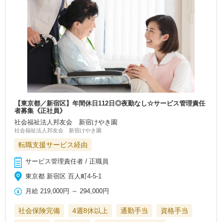
【東京都／新宿区】年間休日112日◎夜勤なし☆サービス管理責任
者募集《正社員》
社会福祉法人邦友会 新宿けやき園
社会福祉法人邦友会 新宿けやき園
転職支援サービス経由
サービス管理責任者 / 正職員
東京都 新宿区 百人町4-5-1
月給
219,000円
～
294,000円
社会保険完備
4週8休以上
通勤手当
資格手当