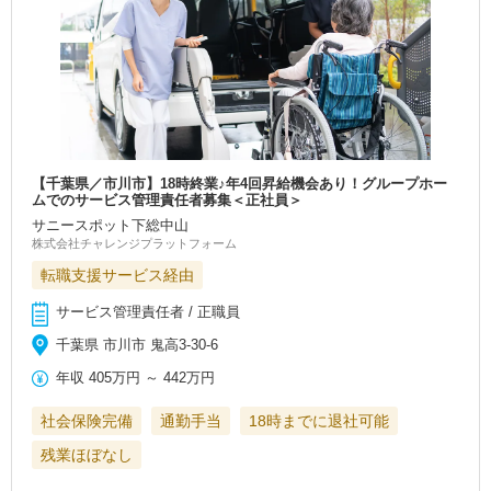
【千葉県／市川市】18時終業♪年4回昇給機会あり！グループホー
ムでのサービス管理責任者募集＜正社員＞
サニースポット下総中山
株式会社チャレンジプラットフォーム
転職支援サービス経由
サービス管理責任者 / 正職員
千葉県 市川市 鬼高3‐30‐6
年収
405万円
～
442万円
社会保険完備
通勤手当
18時までに退社可能
残業ほぼなし