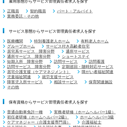
雇用形態からサービス管理責任者求人を探す
正職員
契約職員
パート・アルバイト
業務委託・その他
サービス形態からサービス管理責任者求人を探す
医療機関
特別養護老人ホーム
有料老人ホーム
グループホーム
サービス付き高齢者住宅
居宅系サービス 障害分野
通所サービス
通所サービス 障害分野
ショートステイ
短期入所 障害分野
訪問サービス
訪問看護
訪問サービス 障害分野
定期巡回・随時対応サービス
居宅介護支援（ケアマネジメント）
障がい者福祉関連
児童福祉関連
就労支援サービス
障害児入所サービス
相談サービス
保育関連施設
その他
保有資格からサービス管理責任者求人を探す
普通自動車免許一種
実務者研修（ホームヘルパー1級）
初任者研修（ホームヘルパー2級）
ホームヘルパー3級
ケアマネジャー（介護支援専門員）
介護福祉士