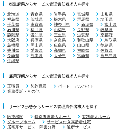
都道府県からサービス管理責任者求人を探す
北海道
青森県
岩手県
宮城県
山形県
福島県
茨城県
栃木県
群馬県
埼玉県
千葉県
東京都
神奈川県
新潟県
富山県
石川県
福井県
山梨県
長野県
岐阜県
静岡県
愛知県
三重県
滋賀県
京都府
大阪府
兵庫県
奈良県
和歌山県
鳥取県
島根県
岡山県
広島県
山口県
徳島県
香川県
愛媛県
高知県
福岡県
佐賀県
長崎県
熊本県
大分県
宮崎県
鹿児島県
沖縄県
雇用形態からサービス管理責任者求人を探す
正職員
契約職員
パート・アルバイト
業務委託・その他
サービス形態からサービス管理責任者求人を探す
医療機関
特別養護老人ホーム
有料老人ホーム
グループホーム
サービス付き高齢者住宅
居宅系サービス 障害分野
通所サービス