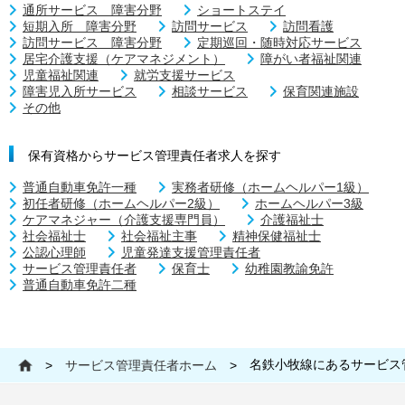
通所サービス 障害分野
ショートステイ
短期入所 障害分野
訪問サービス
訪問看護
訪問サービス 障害分野
定期巡回・随時対応サービス
居宅介護支援（ケアマネジメント）
障がい者福祉関連
児童福祉関連
就労支援サービス
障害児入所サービス
相談サービス
保育関連施設
その他
保有資格からサービス管理責任者求人を探す
普通自動車免許一種
実務者研修（ホームヘルパー1級）
初任者研修（ホームヘルパー2級）
ホームヘルパー3級
ケアマネジャー（介護支援専門員）
介護福祉士
社会福祉士
社会福祉主事
精神保健福祉士
公認心理師
児童発達支援管理責任者
サービス管理責任者
保育士
幼稚園教諭免許
普通自動車免許二種
名鉄小牧線にあるサービス
>
サービス管理責任者ホーム
>