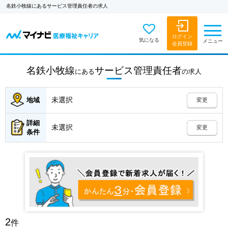
名鉄小牧線にあるサービス管理責任者の求人
ログイン
気になる
メニュー
会員登録
名鉄小牧線
サービス管理責任者
にある
の
求人
未選択
地域
変更
詳細
未選択
変更
条件
2
件