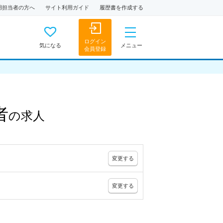
用担当者の方へ
サイト利用ガイド
履歴書を作成する
ログイン
気になる
メニュー
会員登録
者
の
求人
変更
する
変更
する