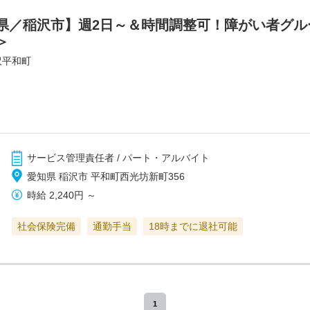
県／稲沢市】週2日～＆時間調整可！障がい者グル
＞
沢平和町
サービス管理責任者 / パート・アルバイト
愛知県 稲沢市 平和町西光坊新町356
時給
2,240円
～
社会保険完備
通勤手当
18時までに退社可能
1