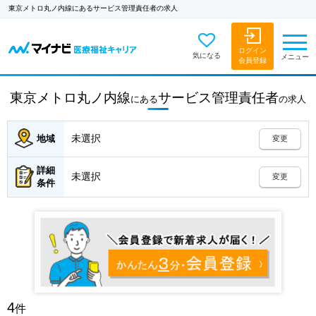
東京メトロ丸ノ内線にあるサービス管理責任者の求人
ログイン
気になる
メニュー
会員登録
東京メトロ丸ノ内線
サービス管理責任者
にある
の
求人
未選択
地域
変更
詳細
未選択
変更
条件
4
件