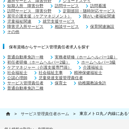
通所サービス 障害分野
ショートステイ
短期入所 障害分野
訪問サービス
訪問看護
訪問サービス 障害分野
定期巡回・随時対応サービス
居宅介護支援（ケアマネジメント）
障がい者福祉関連
児童福祉関連
就労支援サービス
障害児入所サービス
相談サービス
保育関連施設
その他
保有資格からサービス管理責任者求人を探す
普通自動車免許一種
実務者研修（ホームヘルパー1級）
初任者研修（ホームヘルパー2級）
ホームヘルパー3級
ケアマネジャー（介護支援専門員）
介護福祉士
社会福祉士
社会福祉主事
精神保健福祉士
公認心理師
児童発達支援管理責任者
サービス管理責任者
保育士
幼稚園教諭免許
普通自動車免許二種
東京メトロ丸ノ内線にある
>
サービス管理責任者ホーム
>