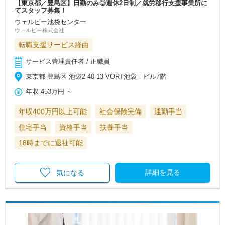
【東京都／豊島区】日勤のみ◎週休2日制／就労移行支援事業所に
てスタッフ募集！
ウェルビー池袋センター
ウェルビー株式会社
転職支援サービス経由
サービス管理責任者 / 正職員
東京都 豊島区 池袋2-40-13 VORT池袋Ⅰビル7階
年収
453万円
～
年収400万円以上可能
社会保険完備
通勤手当
住宅手当
資格手当
扶養手当
18時までに退社可能
詳細を見る
気になる