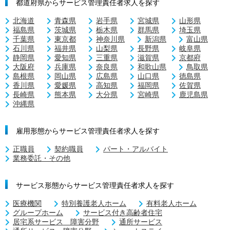
都道府県からサービス管理責任者求人を探す
北海道
青森県
岩手県
宮城県
山形県
福島県
茨城県
栃木県
群馬県
埼玉県
千葉県
東京都
神奈川県
新潟県
富山県
石川県
福井県
山梨県
長野県
岐阜県
静岡県
愛知県
三重県
滋賀県
京都府
大阪府
兵庫県
奈良県
和歌山県
鳥取県
島根県
岡山県
広島県
山口県
徳島県
香川県
愛媛県
高知県
福岡県
佐賀県
長崎県
熊本県
大分県
宮崎県
鹿児島県
沖縄県
雇用形態からサービス管理責任者求人を探す
正職員
契約職員
パート・アルバイト
業務委託・その他
サービス形態からサービス管理責任者求人を探す
医療機関
特別養護老人ホーム
有料老人ホーム
グループホーム
サービス付き高齢者住宅
居宅系サービス 障害分野
通所サービス