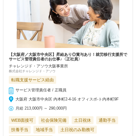
【大阪府／大阪市中央区】昇給あり◎賞与あり！就労移行支援所で
サービス管理責任者のお仕事♪〈正社員〉
チャレンジド・アソウ大阪事業所
株式会社チャレンジド・アソウ
転職支援サービス経由
サービス管理責任者 / 正職員
大阪府 大阪市中央区 内本町2-4-16 オフィスポ-ト内本町9F
月給
213,000円
～
290,000円
WEB面接可
社会保険完備
土日祝休
通勤手当
扶養手当
地域手当
土日祝のみ勤務可