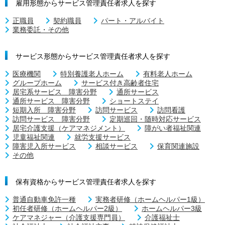
雇用形態からサービス管理責任者求人を探す
正職員
契約職員
パート・アルバイト
業務委託・その他
サービス形態からサービス管理責任者求人を探す
医療機関
特別養護老人ホーム
有料老人ホーム
グループホーム
サービス付き高齢者住宅
居宅系サービス 障害分野
通所サービス
通所サービス 障害分野
ショートステイ
短期入所 障害分野
訪問サービス
訪問看護
訪問サービス 障害分野
定期巡回・随時対応サービス
居宅介護支援（ケアマネジメント）
障がい者福祉関連
児童福祉関連
就労支援サービス
障害児入所サービス
相談サービス
保育関連施設
その他
保有資格からサービス管理責任者求人を探す
普通自動車免許一種
実務者研修（ホームヘルパー1級）
初任者研修（ホームヘルパー2級）
ホームヘルパー3級
ケアマネジャー（介護支援専門員）
介護福祉士