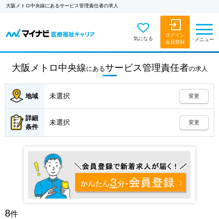
大阪メトロ中央線にあるサービス管理責任者の求人
ログイン
気になる
メニュー
会員登録
大阪メトロ中央線
サービス管理責任者
にある
の
求人
未選択
地域
変更
詳細
未選択
変更
条件
8
件