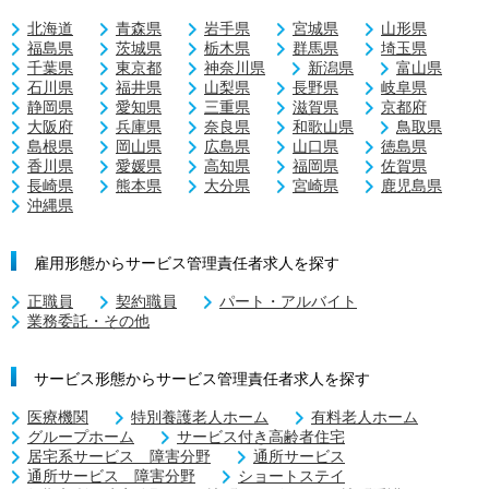
北海道
青森県
岩手県
宮城県
山形県
福島県
茨城県
栃木県
群馬県
埼玉県
千葉県
東京都
神奈川県
新潟県
富山県
石川県
福井県
山梨県
長野県
岐阜県
静岡県
愛知県
三重県
滋賀県
京都府
大阪府
兵庫県
奈良県
和歌山県
鳥取県
島根県
岡山県
広島県
山口県
徳島県
香川県
愛媛県
高知県
福岡県
佐賀県
長崎県
熊本県
大分県
宮崎県
鹿児島県
沖縄県
雇用形態からサービス管理責任者求人を探す
正職員
契約職員
パート・アルバイト
業務委託・その他
サービス形態からサービス管理責任者求人を探す
医療機関
特別養護老人ホーム
有料老人ホーム
グループホーム
サービス付き高齢者住宅
居宅系サービス 障害分野
通所サービス
通所サービス 障害分野
ショートステイ