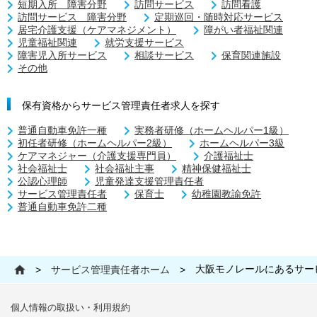
短期入所 障害分野
訪問サービス
訪問看護
訪問サービス 障害分野
定期巡回・随時対応サービス
居宅介護支援（ケアマネジメント）
障がい者福祉関連
児童福祉関連
就労支援サービス
障害児入所サービス
相談サービス
保育関連施設
その他
保有資格からサービス管理責任者求人を探す
普通自動車免許一種
実務者研修（ホームヘルパー1級）
初任者研修（ホームヘルパー2級）
ホームヘルパー3級
ケアマネジャー（介護支援専門員）
介護福祉士
社会福祉士
社会福祉主事
精神保健福祉士
公認心理師
児童発達支援管理責任者
サービス管理責任者
保育士
幼稚園教諭免許
普通自動車免許二種
大阪モノレールにあるサー
>
サービス管理責任者ホーム
>
個人情報の取扱い・利用規約