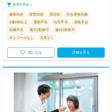
処遇改善あり
服装自由
髪型自由
固定給
社会保険完備
4週8休以上
通勤手当
住宅手当
資格手当
役職手当
週3日勤務可
週4日勤務可
オンコールなし
当直なし
…
詳細を見る
気になる