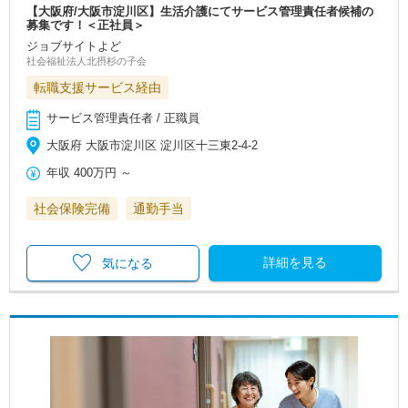
【大阪府/大阪市淀川区】生活介護にてサービス管理責任者候補の
募集です！＜正社員＞
ジョブサイトよど
社会福祉法人北摂杉の子会
転職支援サービス経由
サービス管理責任者 / 正職員
大阪府 大阪市淀川区 淀川区十三東2-4-2
年収
400万円
～
社会保険完備
通勤手当
詳細を見る
気になる