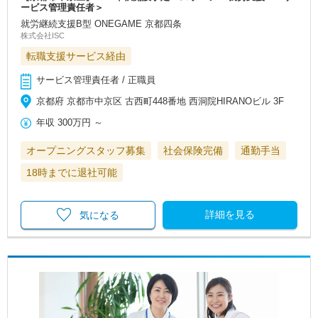
ービス管理責任者＞
就労継続支援B型 ONEGAME 京都四条
株式会社ISC
転職支援サービス経由
サービス管理責任者 / 正職員
京都府 京都市中京区 古西町448番地 西洞院HIRANOビル 3F
年収
300万円
～
オープニングスタッフ募集
社会保険完備
通勤手当
18時までに退社可能
詳細を見る
気になる