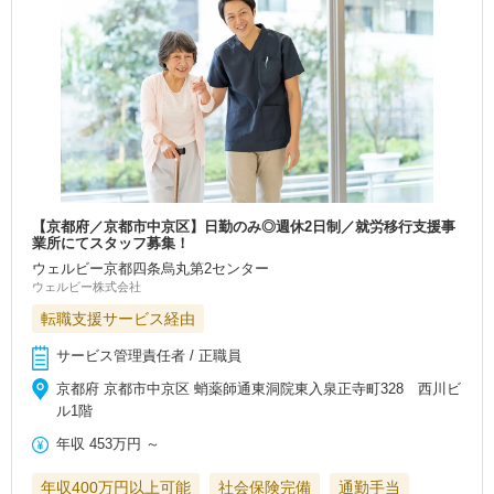
【京都府／京都市中京区】日勤のみ◎週休2日制／就労移行支援事
業所にてスタッフ募集！
ウェルビー京都四条烏丸第2センター
ウェルビー株式会社
転職支援サービス経由
サービス管理責任者 / 正職員
京都府 京都市中京区 蛸薬師通東洞院東入泉正寺町328 西川ビ
ル1階
年収
453万円
～
年収400万円以上可能
社会保険完備
通勤手当