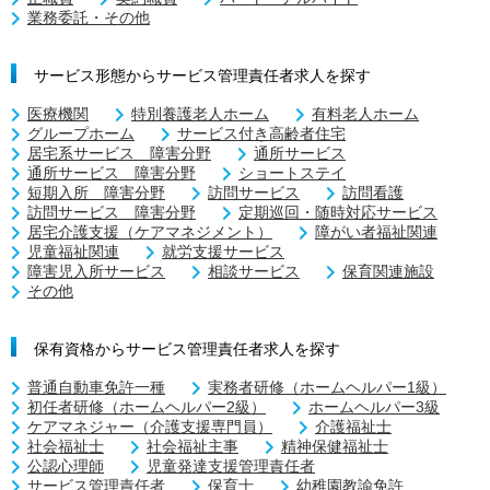
業務委託・その他
サービス形態からサービス管理責任者求人を探す
医療機関
特別養護老人ホーム
有料老人ホーム
グループホーム
サービス付き高齢者住宅
居宅系サービス 障害分野
通所サービス
通所サービス 障害分野
ショートステイ
短期入所 障害分野
訪問サービス
訪問看護
訪問サービス 障害分野
定期巡回・随時対応サービス
居宅介護支援（ケアマネジメント）
障がい者福祉関連
児童福祉関連
就労支援サービス
障害児入所サービス
相談サービス
保育関連施設
その他
保有資格からサービス管理責任者求人を探す
普通自動車免許一種
実務者研修（ホームヘルパー1級）
初任者研修（ホームヘルパー2級）
ホームヘルパー3級
ケアマネジャー（介護支援専門員）
介護福祉士
社会福祉士
社会福祉主事
精神保健福祉士
公認心理師
児童発達支援管理責任者
サービス管理責任者
保育士
幼稚園教諭免許