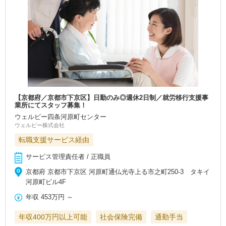
【京都府／京都市下京区】日勤のみ◎週休2日制／就労移行支援事
業所にてスタッフ募集！
ウェルビー四条河原町センター
ウェルビー株式会社
転職支援サービス経由
サービス管理責任者 / 正職員
京都府 京都市下京区 河原町通仏光寺上る市之町250-3 タキイ
河原町ビル4F
年収
453万円
～
年収400万円以上可能
社会保険完備
通勤手当