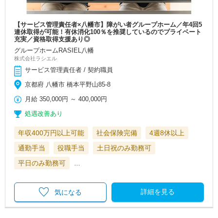
【サービス管理責任者×八幡市】障がい者グループホーム／年4回5
連休取得が可能！有休消化100％を推奨しているのでプライベート
充実／資格取得支援あり◎
グループホームRASIEL八幡
株式会社ラシエル
サービス管理責任者 / 契約職員
京都府 八幡市 橋本平野山85-8
月給
350,000円
～
400,000円
処遇改善あり
年収400万円以上可能
社会保険完備
4週8休以上
通勤手当
役職手当
土日祝のみ勤務可
平日のみ勤務可
…
詳細を見る
気になる