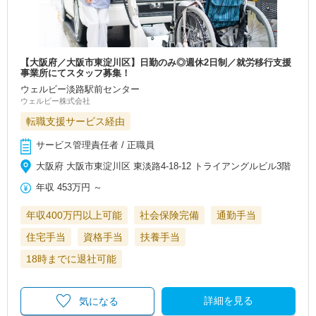
【大阪府／大阪市東淀川区】日勤のみ◎週休2日制／就労移行支援
事業所にてスタッフ募集！
ウェルビー淡路駅前センター
ウェルビー株式会社
転職支援サービス経由
サービス管理責任者 / 正職員
大阪府 大阪市東淀川区 東淡路4-18-12 トライアングルビル3階
年収
453万円
～
年収400万円以上可能
社会保険完備
通勤手当
住宅手当
資格手当
扶養手当
18時までに退社可能
詳細を見る
気になる