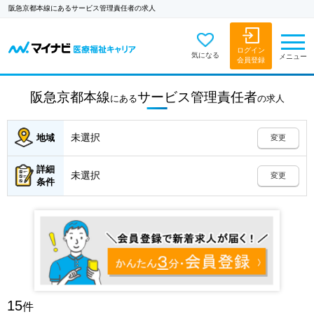
阪急京都本線にあるサービス管理責任者の求人
ログイン
気になる
メニュー
会員登録
阪急京都本線
サービス管理責任者
にある
の
求人
未選択
地域
変更
詳細
未選択
変更
条件
15
件