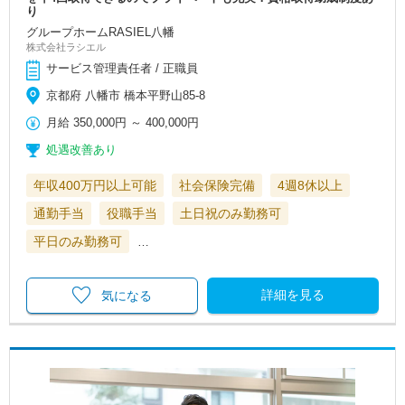
り
グループホームRASIEL八幡
株式会社ラシエル
サービス管理責任者 / 正職員
京都府 八幡市 橋本平野山85-8
月給
350,000円
～
400,000円
処遇改善あり
年収400万円以上可能
社会保険完備
4週8休以上
通勤手当
役職手当
土日祝のみ勤務可
平日のみ勤務可
…
詳細を見る
気になる