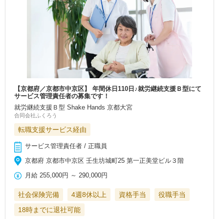
【京都府／京都市中京区】 年間休日110日♪就労継続支援Ｂ型にて
サービス管理責任者の募集です！
就労継続支援Ｂ型 Shake Hands 京都大宮
合同会社ふくろう
転職支援サービス経由
サービス管理責任者 / 正職員
京都府 京都市中京区 壬生坊城町25 第一正美堂ビル３階
月給
255,000円
～
290,000円
社会保険完備
4週8休以上
資格手当
役職手当
18時までに退社可能