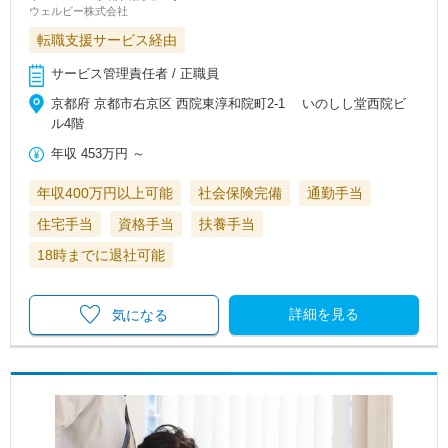
ウェルビー株式会社
転職支援サービス経由
サービス管理責任者 / 正職員
京都府 京都市右京区 西院東淳和院町2-1 いのしし堂西院ビ
ル4階
年収
453万円
～
年収400万円以上可能
社会保険完備
通勤手当
住宅手当
資格手当
扶養手当
18時までに退社可能
詳細を見る
気になる