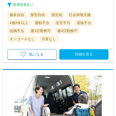
処遇改善あり
服装自由
髪型自由
固定給
社会保険完備
4週8休以上
通勤手当
住宅手当
資格手当
役職手当
週3日勤務可
週4日勤務可
オンコールなし
当直なし
…
詳細を見る
気になる