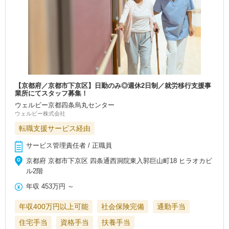
【京都府／京都市下京区】日勤のみ◎週休2日制／就労移行支援事
業所にてスタッフ募集！
ウェルビー京都四条烏丸センター
ウェルビー株式会社
転職支援サービス経由
サービス管理責任者 / 正職員
京都府 京都市下京区 四条通西洞院東入郭巨山町18 ヒラオカビ
ル2階
年収
453万円
～
年収400万円以上可能
社会保険完備
通勤手当
住宅手当
資格手当
扶養手当