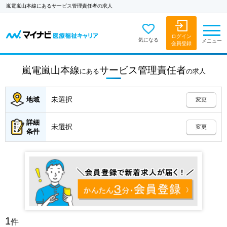
嵐電嵐山本線にあるサービス管理責任者の求人
ログイン
気になる
メニュー
会員登録
嵐電嵐山本線
サービス管理責任者
にある
の
求人
未選択
地域
変更
詳細
未選択
変更
条件
1
件