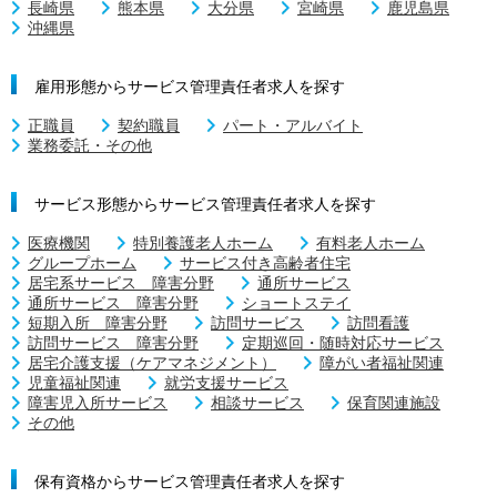
長崎県
熊本県
大分県
宮崎県
鹿児島県
沖縄県
雇用形態からサービス管理責任者求人を探す
正職員
契約職員
パート・アルバイト
業務委託・その他
サービス形態からサービス管理責任者求人を探す
医療機関
特別養護老人ホーム
有料老人ホーム
グループホーム
サービス付き高齢者住宅
居宅系サービス 障害分野
通所サービス
通所サービス 障害分野
ショートステイ
短期入所 障害分野
訪問サービス
訪問看護
訪問サービス 障害分野
定期巡回・随時対応サービス
居宅介護支援（ケアマネジメント）
障がい者福祉関連
児童福祉関連
就労支援サービス
障害児入所サービス
相談サービス
保育関連施設
その他
保有資格からサービス管理責任者求人を探す