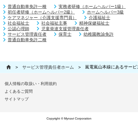
普通自動車免許一種
実務者研修（ホームヘルパー1級）
初任者研修（ホームヘルパー2級）
ホームヘルパー3級
ケアマネジャー（介護支援専門員）
介護福祉士
社会福祉士
社会福祉主事
精神保健福祉士
公認心理師
児童発達支援管理責任者
サービス管理責任者
保育士
幼稚園教諭免許
普通自動車免許二種
嵐電嵐山本線にあるサービ
>
サービス管理責任者ホーム
>
個人情報の取扱い・利用規約
よくあるご質問
サイトマップ
Copyright © Mynavi Corporation