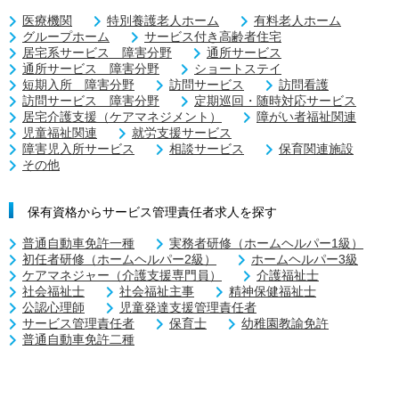
医療機関
特別養護老人ホーム
有料老人ホーム
グループホーム
サービス付き高齢者住宅
居宅系サービス 障害分野
通所サービス
通所サービス 障害分野
ショートステイ
短期入所 障害分野
訪問サービス
訪問看護
訪問サービス 障害分野
定期巡回・随時対応サービス
居宅介護支援（ケアマネジメント）
障がい者福祉関連
児童福祉関連
就労支援サービス
障害児入所サービス
相談サービス
保育関連施設
その他
保有資格からサービス管理責任者求人を探す
普通自動車免許一種
実務者研修（ホームヘルパー1級）
初任者研修（ホームヘルパー2級）
ホームヘルパー3級
ケアマネジャー（介護支援専門員）
介護福祉士
社会福祉士
社会福祉主事
精神保健福祉士
公認心理師
児童発達支援管理責任者
サービス管理責任者
保育士
幼稚園教諭免許
普通自動車免許二種