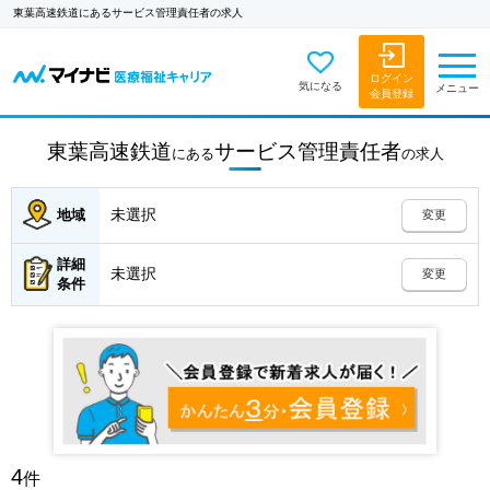
東葉高速鉄道にあるサービス管理責任者の求人
ログイン
気になる
メニュー
会員登録
東葉高速鉄道
サービス管理責任者
にある
の
求人
未選択
地域
変更
詳細
未選択
変更
条件
4
件