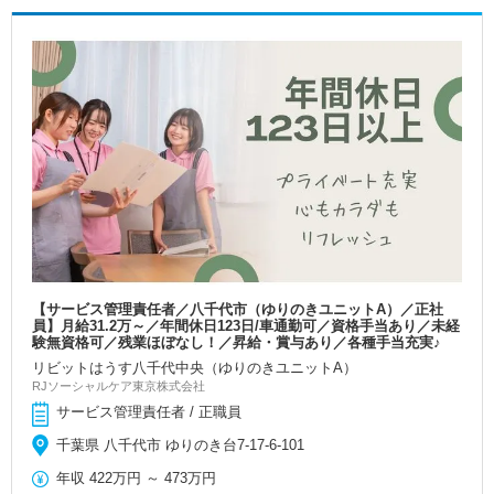
【サービス管理責任者／八千代市（ゆりのきユニットA）／正社
員】月給31.2万～／年間休日123日/車通勤可／資格手当あり／未経
験無資格可／残業ほぼなし！／昇給・賞与あり／各種手当充実♪
リビットはうす八千代中央（ゆりのきユニットA）
RJソーシャルケア東京株式会社
サービス管理責任者 / 正職員
千葉県 八千代市 ゆりのき台7-17-6-101
年収
422万円
～
473万円