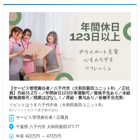
【サービス管理責任者／八千代市（大和田新田ユニットB）／正社
員】月給31.2万～／年間休日123日/車通勤可／資格手当あり／未経
験無資格可／残業ほぼなし！／昇給・賞与あり／各種手当充実♪
リビットはうす八千代中央（大和田新田ユニットB）
RJソーシャルケア東京株式会社
サービス管理責任者 / 正職員
千葉県 八千代市 大和田新田377-77
年収
422万円
～
473万円