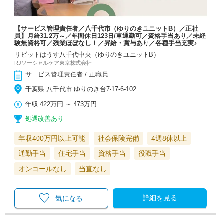
【サービス管理責任者／八千代市（ゆりのきユニットB）／正社
員】月給31.2万～／年間休日123日/車通勤可／資格手当あり／未経
験無資格可／残業ほぼなし！／昇給・賞与あり／各種手当充実♪
リビットはうす八千代中央（ゆりのきユニットB）
RJソーシャルケア東京株式会社
サービス管理責任者 / 正職員
千葉県 八千代市 ゆりのき台7-17-6-102
年収
422万円
～
473万円
処遇改善あり
年収400万円以上可能
社会保険完備
4週8休以上
通勤手当
住宅手当
資格手当
役職手当
オンコールなし
当直なし
…
詳細を見る
気になる