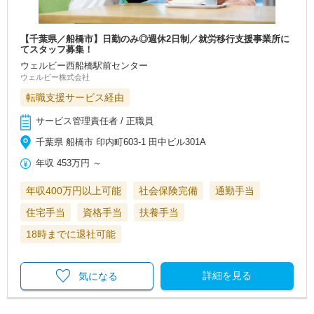
【千葉県／船橋市】日勤のみ◎週休2日制／就労移行支援事業所に
てスタッフ募集！
ウェルビー西船橋駅前センター
ウェルビー株式会社
転職支援サービス経由
サービス管理責任者 / 正職員
千葉県 船橋市 印内町603-1 田中ビル301A
年収
453万円
～
年収400万円以上可能
社会保険完備
通勤手当
住宅手当
資格手当
扶養手当
18時までに退社可能
詳細を見る
気になる