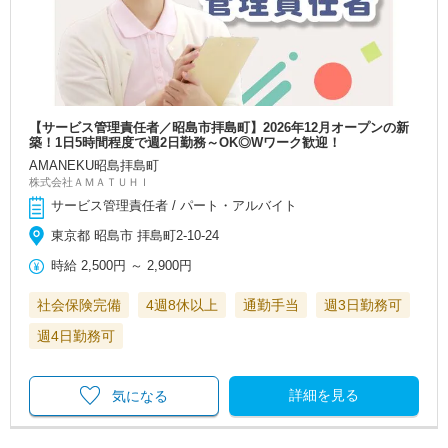
【サービス管理責任者／昭島市拝島町】2026年12月オープンの新
築！1日5時間程度で週2日勤務～OK◎Wワーク歓迎！
AMANEKU昭島拝島町
株式会社ＡＭＡＴＵＨＩ
サービス管理責任者 / パート・アルバイト
東京都 昭島市 拝島町2-10-24
時給
2,500円
～
2,900円
社会保険完備
4週8休以上
通勤手当
週3日勤務可
週4日勤務可
詳細を見る
気になる