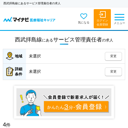
西武拝島線にあるサービス管理責任者の求人
ログイン
気になる
メニュー
会員登録
西武拝島線
サービス管理責任者
にある
の
求人
未選択
地域
変更
詳細
未選択
変更
条件
4
件