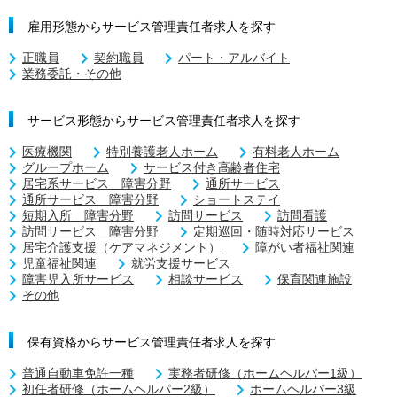
雇用形態からサービス管理責任者求人を探す
正職員
契約職員
パート・アルバイト
業務委託・その他
サービス形態からサービス管理責任者求人を探す
医療機関
特別養護老人ホーム
有料老人ホーム
グループホーム
サービス付き高齢者住宅
居宅系サービス 障害分野
通所サービス
通所サービス 障害分野
ショートステイ
短期入所 障害分野
訪問サービス
訪問看護
訪問サービス 障害分野
定期巡回・随時対応サービス
居宅介護支援（ケアマネジメント）
障がい者福祉関連
児童福祉関連
就労支援サービス
障害児入所サービス
相談サービス
保育関連施設
その他
保有資格からサービス管理責任者求人を探す
普通自動車免許一種
実務者研修（ホームヘルパー1級）
初任者研修（ホームヘルパー2級）
ホームヘルパー3級