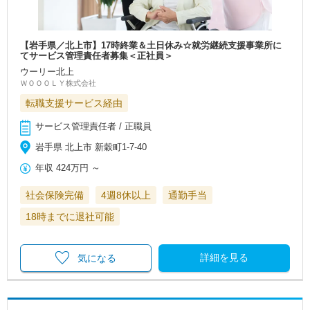
【岩手県／北上市】17時終業＆土日休み☆就労継続支援事業所に
てサービス管理責任者募集＜正社員＞
ウーリー北上
ＷＯＯＯＬＹ株式会社
転職支援サービス経由
サービス管理責任者 / 正職員
岩手県 北上市 新穀町1-7-40
年収
424万円
～
社会保険完備
4週8休以上
通勤手当
18時までに退社可能
詳細を見る
気になる