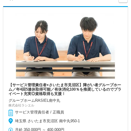
【サービス管理責任者×さいたま市見沼区】障がい者グループホー
ム／年4回5連休取得可能／有休消化100％を推奨しているのでプラ
イベート充実◎資格取得も支援！
グループホームRASIEL南中丸
株式会社ラシエル
サービス管理責任者 / 正職員
埼玉県 さいたま市見沼区 南中丸950-1
月給
350,000円
～
400,000円