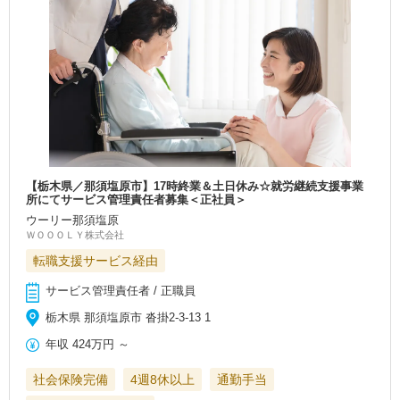
【栃木県／那須塩原市】17時終業＆土日休み☆就労継続支援事業
所にてサービス管理責任者募集＜正社員＞
ウーリー那須塩原
ＷＯＯＯＬＹ株式会社
転職支援サービス経由
サービス管理責任者 / 正職員
栃木県 那須塩原市 沓掛2-3-13 1
年収
424万円
～
社会保険完備
4週8休以上
通勤手当