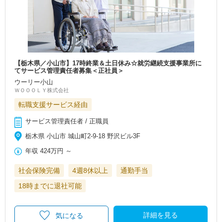
【栃木県／小山市】17時終業＆土日休み☆就労継続支援事業所に
てサービス管理責任者募集＜正社員＞
ウーリー小山
ＷＯＯＯＬＹ株式会社
転職支援サービス経由
サービス管理責任者 / 正職員
栃木県 小山市 城山町2-9-18 野沢ビル3F
年収
424万円
～
社会保険完備
4週8休以上
通勤手当
18時までに退社可能
詳細を見る
気になる