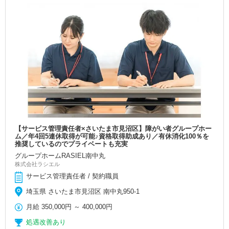
【サービス管理責任者×さいたま市見沼区】障がい者グループホー
ム／年4回5連休取得が可能♪資格取得助成あり／有休消化100％を
推奨しているのでプライベートも充実
グループホームRASIEL南中丸
株式会社ラシエル
サービス管理責任者 / 契約職員
埼玉県 さいたま市見沼区 南中丸950-1
月給
350,000円
～
400,000円
処遇改善あり