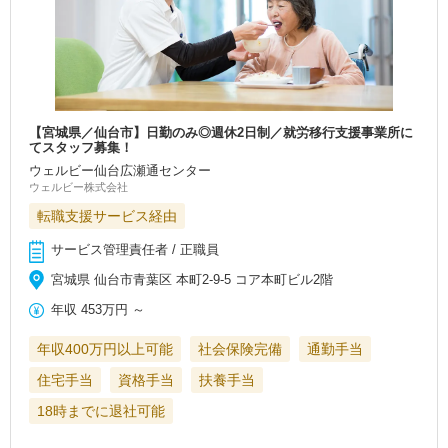
【宮城県／仙台市】日勤のみ◎週休2日制／就労移行支援事業所に
てスタッフ募集！
ウェルビー仙台広瀬通センター
ウェルビー株式会社
転職支援サービス経由
サービス管理責任者 / 正職員
宮城県 仙台市青葉区 本町2-9-5 コア本町ビル2階
年収
453万円
～
年収400万円以上可能
社会保険完備
通勤手当
住宅手当
資格手当
扶養手当
18時までに退社可能