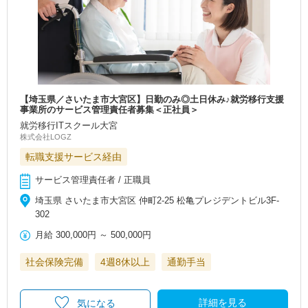
【埼玉県／さいたま市大宮区】日勤のみ◎土日休み♪就労移行支援
事業所のサービス管理責任者募集＜正社員＞
就労移行ITスクール大宮
株式会社LOGZ
転職支援サービス経由
サービス管理責任者 / 正職員
埼玉県 さいたま市大宮区 仲町2-25 松亀プレジデントビル3F-
302
月給
300,000円
～
500,000円
社会保険完備
4週8休以上
通勤手当
詳細を見る
気になる