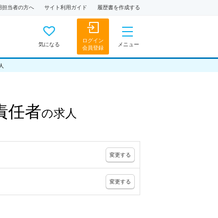
用担当者の方へ
サイト利用ガイド
履歴書を作成する
ログイン
気になる
メニュー
会員登録
人
責任者
の
求人
変更
する
変更
する