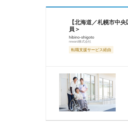
【北海道／札幌市中央
員＞
hibino-shigoto
reward株式会社
転職支援サービス経由