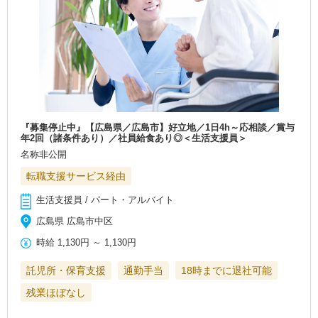
『募集停止中』【広島県／広島市】好立地／1日4h～応相談／賞与
年2回（諸条件あり）／社員給食あり◎＜生活支援員＞
名称非公開
転職支援サービス経由
生活支援員 / パート・アルバイト
広島県 広島市中区
時給
1,130円
～
1,130円
託児所・保育支援
通勤手当
18時までに退社可能
残業ほぼなし