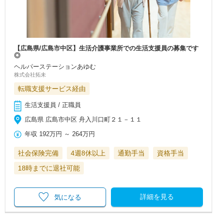
【広島県/広島市中区】生活介護事業所での生活支援員の募集です
◎
ヘルパーステーションあゆむ
株式会社拓未
転職支援サービス経由
生活支援員 / 正職員
広島県 広島市中区 舟入川口町２１－１１
年収
192万円
～
264万円
社会保険完備
4週8休以上
通勤手当
資格手当
18時までに退社可能
詳細を見る
気になる