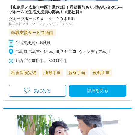
【広島県／広島市中区】週休2日！昇給賞与あり♪障がい者グルー
プホームで生活支援員の募集！＜正社員＞
グループホームＳＡ－Ｎ－ＰＯ本川町
株式会社マリモソーシャルソリューションズ
転職支援サービス経由
生活支援員 / 正職員
広島県 広島市中区 本川町2‐4‐22 3F ウィンディア本川
月給
241,000円
～
300,000円
社会保険完備
通勤手当
資格手当
夜勤手当
詳細を見る
気になる