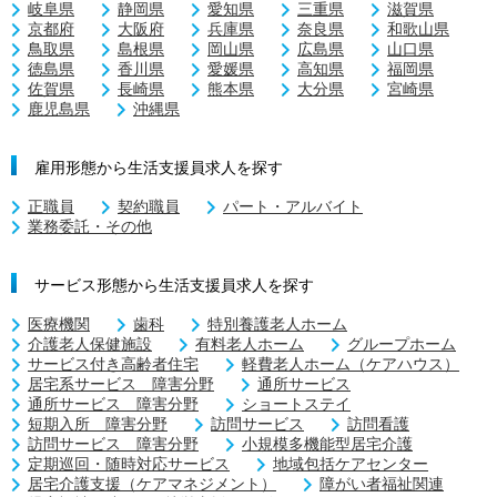
岐阜県
静岡県
愛知県
三重県
滋賀県
京都府
大阪府
兵庫県
奈良県
和歌山県
鳥取県
島根県
岡山県
広島県
山口県
徳島県
香川県
愛媛県
高知県
福岡県
佐賀県
長崎県
熊本県
大分県
宮崎県
鹿児島県
沖縄県
雇用形態から生活支援員求人を探す
正職員
契約職員
パート・アルバイト
業務委託・その他
サービス形態から生活支援員求人を探す
医療機関
歯科
特別養護老人ホーム
介護老人保健施設
有料老人ホーム
グループホーム
サービス付き高齢者住宅
軽費老人ホーム（ケアハウス）
居宅系サービス 障害分野
通所サービス
通所サービス 障害分野
ショートステイ
短期入所 障害分野
訪問サービス
訪問看護
訪問サービス 障害分野
小規模多機能型居宅介護
定期巡回・随時対応サービス
地域包括ケアセンター
居宅介護支援（ケアマネジメント）
障がい者福祉関連