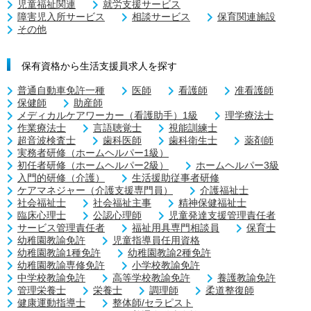
児童福祉関連
就労支援サービス
障害児入所サービス
相談サービス
保育関連施設
その他
保有資格から生活支援員求人を探す
普通自動車免許一種
医師
看護師
准看護師
保健師
助産師
メディカルケアワーカー（看護助手）1級
理学療法士
作業療法士
言語聴覚士
視能訓練士
超音波検査士
歯科医師
歯科衛生士
薬剤師
実務者研修（ホームヘルパー1級）
初任者研修（ホームヘルパー2級）
ホームヘルパー3級
入門的研修（介護）
生活援助従事者研修
ケアマネジャー（介護支援専門員）
介護福祉士
社会福祉士
社会福祉主事
精神保健福祉士
臨床心理士
公認心理師
児童発達支援管理責任者
サービス管理責任者
福祉用具専門相談員
保育士
幼稚園教諭免許
児童指導員任用資格
幼稚園教諭1種免許
幼稚園教諭2種免許
幼稚園教諭専修免許
小学校教諭免許
中学校教諭免許
高等学校教諭免許
養護教諭免許
管理栄養士
栄養士
調理師
柔道整復師
健康運動指導士
整体師/セラピスト