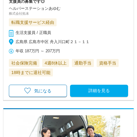
支援員の募集です◎
ヘルパーステーションあゆむ
株式会社拓未
転職支援サービス経由
生活支援員 / 正職員
広島県 広島市中区 舟入川口町２１－１１
年収
187万円
～
207万円
社会保険完備
4週8休以上
通勤手当
資格手当
18時までに退社可能
詳細を見る
気になる