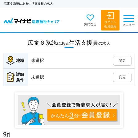
広電６系統にある生活支援員の求人
ログイン
気になる
メニュー
会員登録
広電６系統
生活支援員
にある
の
求人
未選択
地域
変更
詳細
未選択
変更
条件
9
件