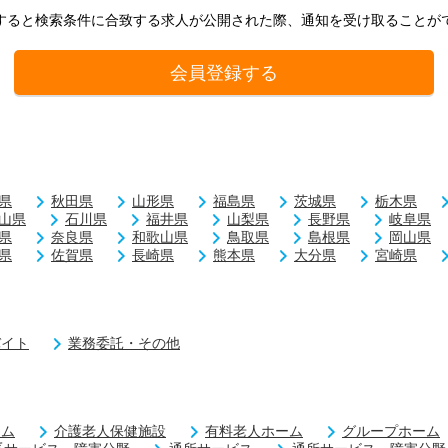
すると検索条件に合致する求人が公開された際、通知を受け取ることが
会員登録する
県
秋田県
山形県
福島県
茨城県
栃木県
山県
石川県
福井県
山梨県
長野県
岐阜県
県
奈良県
和歌山県
鳥取県
島根県
岡山県
県
佐賀県
長崎県
熊本県
大分県
宮崎県
バイト
業務委託・その他
ーム
介護老人保健施設
有料老人ホーム
グループホーム