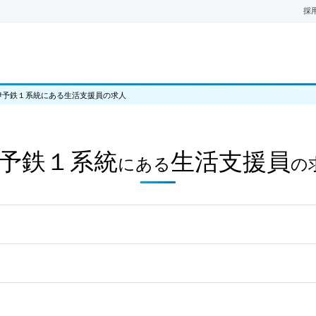
採
伊予鉄１系統にある生活支援員の求人
予鉄１系統
生活支援員
にある
の