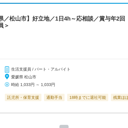
県／松山市】好立地／1日4h～応相談／賞与年2回
員＞
生活支援員 / パート・アルバイト
愛媛県 松山市
時給
1,033円
～
1,033円
託児所・保育支援
通勤手当
18時までに退社可能
残業ほ