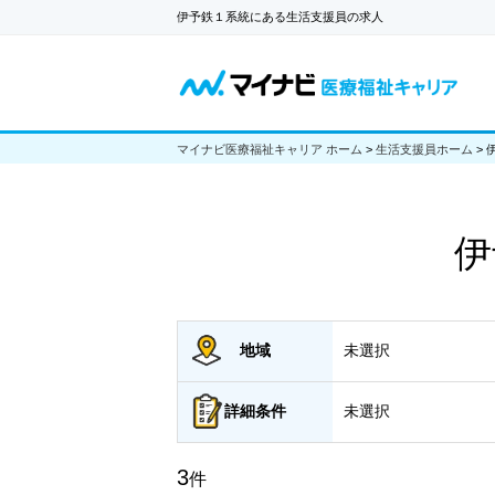
伊予鉄１系統にある生活支援員の求人
マイナビ医療福祉キャリア ホーム
>
生活支援員ホーム
>
伊
地域
未選択
詳細
条件
未選択
3
件