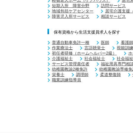
軽費老人ホーム（ケアハウス）
居宅
短期入所 障害分野
訪問サービス
地域包括ケアセンター
居宅介護支援
障害児入所サービス
相談サービス
保有資格から生活支援員求人を探す
普通自動車免許一種
医師
看護
作業療法士
言語聴覚士
視能訓
初任者研修（ホームヘルパー2級）
ホ
介護福祉士
社会福祉士
社会福
サービス管理責任者
福祉用具専門相
幼稚園教諭2種免許
幼稚園教諭専修免
栄養士
調理師
柔道整復師
職業訓練指導員