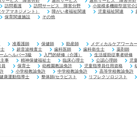
系サービス 障害分野
通所サービス
通所サービス 障害分野
訪問看護
訪問サービス 障害分野
小規模多機能型居宅介
（ケアマネジメント）
障がい者福祉関連
児童福祉関連
保育関連施設
その他
師
准看護師
保健師
助産師
メディカルケアワーカー
練士
超音波検査士
歯科医師
歯科衛生士
薬剤師
ームヘルパー3級
入門的研修（介護）
生活援助従事者研修
祉主事
精神保健福祉士
臨床心理士
公認心理師
児
談員
保育士
幼稚園教諭免許
児童指導員任用資格
許
小学校教諭免許
中学校教諭免許
高等学校教諭免許
健康運動指導士
整体師/セラピスト
リフレクソロジスト