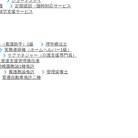
ショートステイ
護
定期巡回・随時対応サービス
就労支援サービス
（看護助手）1級
理学療法士
実務者研修（ホームヘルパー1級）
ケアマネジャー（介護支援専門員）
童発達支援管理責任者
幼稚園教諭1種免許
養護教諭免許
管理栄養士
普通自動車免許二種