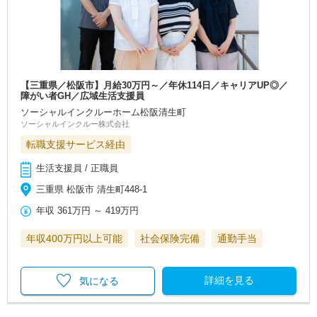
【三重県／松阪市】月給30万円～／年休114日／キャリアUP◎／
障がい者GH／広域生活支援員
ソーシャルインクルーホーム松阪清生町
ソーシャルインクルー株式会社
転職支援サービス経由
生活支援員 / 正職員
三重県 松阪市 清生町448-1
年収
361万円
～
419万円
年収400万円以上可能
社会保険完備
通勤手当
詳細を見る
気になる