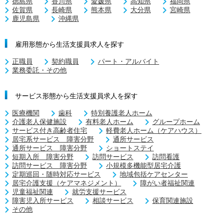
徳島県
香川県
愛媛県
高知県
福岡県
佐賀県
長崎県
熊本県
大分県
宮崎県
鹿児島県
沖縄県
雇用形態から生活支援員求人を探す
正職員
契約職員
パート・アルバイト
業務委託・その他
サービス形態から生活支援員求人を探す
医療機関
歯科
特別養護老人ホーム
介護老人保健施設
有料老人ホーム
グループホーム
サービス付き高齢者住宅
軽費老人ホーム（ケアハウス）
居宅系サービス 障害分野
通所サービス
通所サービス 障害分野
ショートステイ
短期入所 障害分野
訪問サービス
訪問看護
訪問サービス 障害分野
小規模多機能型居宅介護
定期巡回・随時対応サービス
地域包括ケアセンター
居宅介護支援（ケアマネジメント）
障がい者福祉関連
児童福祉関連
就労支援サービス
障害児入所サービス
相談サービス
保育関連施設
その他