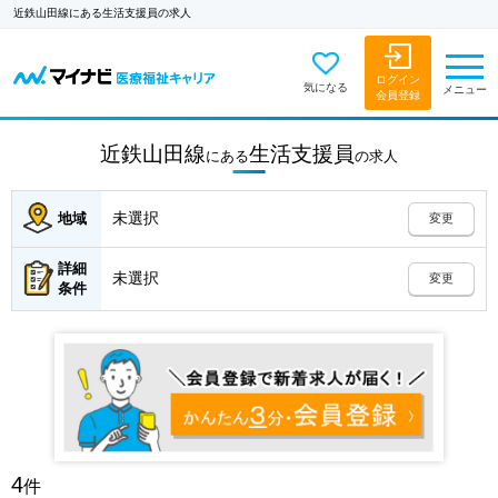
近鉄山田線にある生活支援員の求人
ログイン
気になる
メニュー
会員登録
近鉄山田線
生活支援員
にある
の
求人
未選択
地域
変更
詳細
未選択
変更
条件
4
件