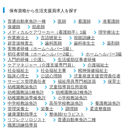
保有資格から生活支援員求人を探す
普通自動車免許一種
医師
看護師
准看護師
保健師
助産師
メディカルケアワーカー（看護助手）1級
理学療法士
作業療法士
言語聴覚士
視能訓練士
超音波検査士
歯科医師
歯科衛生士
薬剤師
実務者研修（ホームヘルパー1級）
初任者研修（ホームヘルパー2級）
ホームヘルパー3級
入門的研修（介護）
生活援助従事者研修
ケアマネジャー（介護支援専門員）
介護福祉士
社会福祉士
社会福祉主事
精神保健福祉士
臨床心理士
公認心理師
児童発達支援管理責任者
サービス管理責任者
福祉用具専門相談員
保育士
幼稚園教諭免許
児童指導員任用資格
幼稚園教諭1種免許
幼稚園教諭2種免許
幼稚園教諭専修免許
小学校教諭免許
中学校教諭免許
高等学校教諭免許
養護教諭免許
管理栄養士
栄養士
調理師
柔道整復師
健康運動指導士
整体師/セラピスト
リフレクソロジスト
普通自動車免許二種
職業訓練指導員