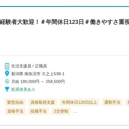
】経験者大歓迎！＃年間休日123日＃働きやすさ重
生活支援員 / 正職員
新潟県 南魚沼市 欠之上538-1
月給
180,000円
～
258,500円
処遇改善あり
髪型自由
資格取得支援
年間休日120日以上
通勤手当
資格手当
役職手当
2交替制
…