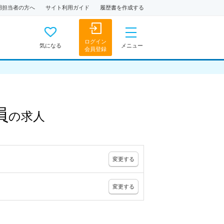
用担当者の方へ
サイト利用ガイド
履歴書を作成する
ログイン
気になる
メニュー
会員登録
員
の
求人
変更
する
変更
する