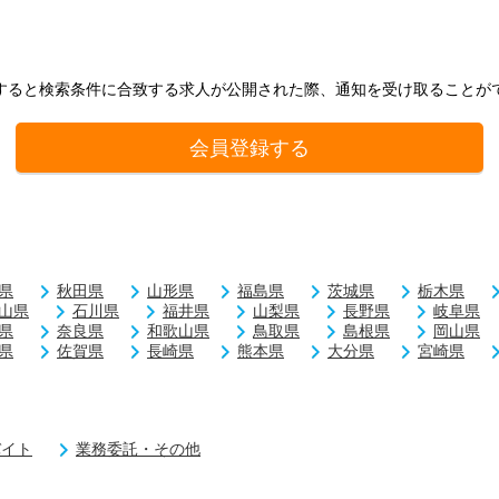
すると検索条件に合致する求人が公開された際、通知を受け取ることが
会員登録する
県
秋田県
山形県
福島県
茨城県
栃木県
山県
石川県
福井県
山梨県
長野県
岐阜県
県
奈良県
和歌山県
鳥取県
島根県
岡山県
県
佐賀県
長崎県
熊本県
大分県
宮崎県
バイト
業務委託・その他