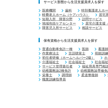
サービス形態から生活支援員求人を探す
医療機関
歯科
特別養護老人ホ
軽費老人ホーム（ケアハウス）
居宅
短期入所 障害分野
訪問サービス
地域包括ケアセンター
居宅介護支援
障害児入所サービス
相談サービス
保有資格から生活支援員求人を探す
普通自動車免許一種
医師
看護
作業療法士
言語聴覚士
視能訓
初任者研修（ホームヘルパー2級）
ホ
介護福祉士
社会福祉士
社会福
サービス管理責任者
福祉用具専門相
幼稚園教諭2種免許
幼稚園教諭専修免
栄養士
調理師
柔道整復師
職業訓練指導員