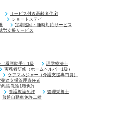
サービス付き高齢者住宅
ショートステイ
護
定期巡回・随時対応サービス
就労支援サービス
（看護助手）1級
理学療法士
実務者研修（ホームヘルパー1級）
ケアマネジャー（介護支援専門員）
童発達支援管理責任者
幼稚園教諭1種免許
養護教諭免許
管理栄養士
普通自動車免許二種