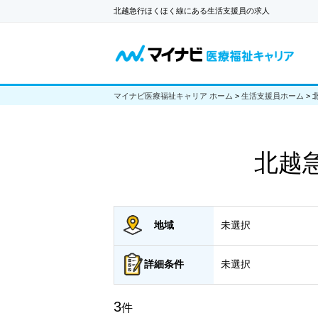
北越急行ほくほく線にある生活支援員の求人
マイナビ医療福祉キャリア ホーム
>
生活支援員ホーム
>
北越
地域
未選択
詳細
条件
未選択
3
件