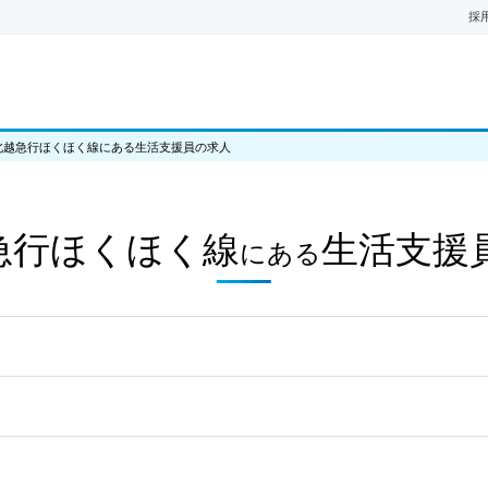
採
北越急行ほくほく線にある生活支援員の求人
急行ほくほく線
生活支援
にある