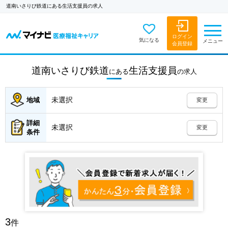
道南いさりび鉄道にある生活支援員の求人
ログイン
気になる
メニュー
会員登録
道南いさりび鉄道
生活支援員
にある
の
求人
未選択
地域
変更
詳細
未選択
変更
条件
3
件