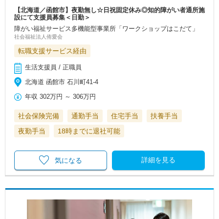
【北海道／函館市】夜勤無し☆日祝固定休み◎知的障がい者通所施
設にて支援員募集＜日勤＞
障がい福祉サービス多機能型事業所「ワークショップはこだて」
社会福祉法人侑愛会
転職支援サービス経由
生活支援員 / 正職員
北海道 函館市 石川町41-4
年収
302万円
～
306万円
社会保険完備
通勤手当
住宅手当
扶養手当
夜勤手当
18時までに退社可能
詳細を見る
気になる