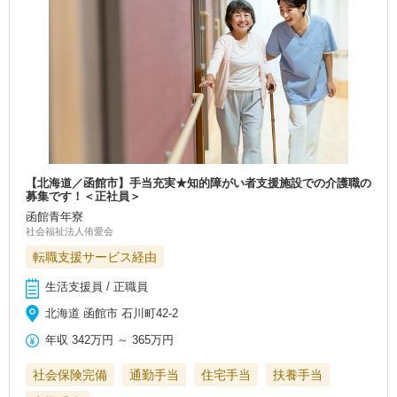
【北海道／函館市】手当充実★知的障がい者支援施設での介護職の
募集です！＜正社員＞
函館青年寮
社会福祉法人侑愛会
転職支援サービス経由
生活支援員 / 正職員
北海道 函館市 石川町42-2
年収
342万円
～
365万円
社会保険完備
通勤手当
住宅手当
扶養手当