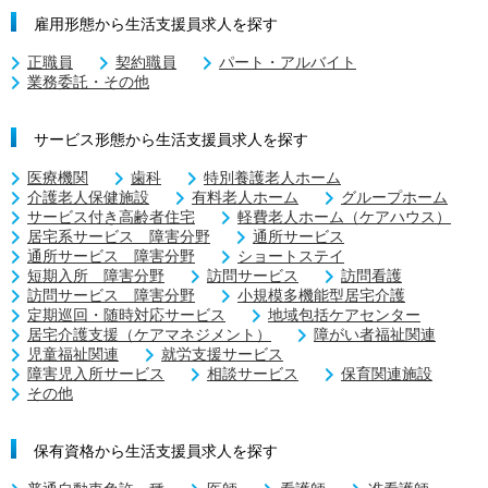
雇用形態から生活支援員求人を探す
正職員
契約職員
パート・アルバイト
業務委託・その他
サービス形態から生活支援員求人を探す
医療機関
歯科
特別養護老人ホーム
介護老人保健施設
有料老人ホーム
グループホーム
サービス付き高齢者住宅
軽費老人ホーム（ケアハウス）
居宅系サービス 障害分野
通所サービス
通所サービス 障害分野
ショートステイ
短期入所 障害分野
訪問サービス
訪問看護
訪問サービス 障害分野
小規模多機能型居宅介護
定期巡回・随時対応サービス
地域包括ケアセンター
居宅介護支援（ケアマネジメント）
障がい者福祉関連
児童福祉関連
就労支援サービス
障害児入所サービス
相談サービス
保育関連施設
その他
保有資格から生活支援員求人を探す