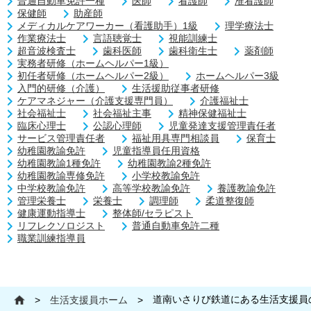
普通自動車免許一種
医師
看護師
准看護師
保健師
助産師
メディカルケアワーカー（看護助手）1級
理学療法士
作業療法士
言語聴覚士
視能訓練士
超音波検査士
歯科医師
歯科衛生士
薬剤師
実務者研修（ホームヘルパー1級）
初任者研修（ホームヘルパー2級）
ホームヘルパー3級
入門的研修（介護）
生活援助従事者研修
ケアマネジャー（介護支援専門員）
介護福祉士
社会福祉士
社会福祉主事
精神保健福祉士
臨床心理士
公認心理師
児童発達支援管理責任者
サービス管理責任者
福祉用具専門相談員
保育士
幼稚園教諭免許
児童指導員任用資格
幼稚園教諭1種免許
幼稚園教諭2種免許
幼稚園教諭専修免許
小学校教諭免許
中学校教諭免許
高等学校教諭免許
養護教諭免許
管理栄養士
栄養士
調理師
柔道整復師
健康運動指導士
整体師/セラピスト
リフレクソロジスト
普通自動車免許二種
職業訓練指導員
道南いさりび鉄道にある生活支援員
>
生活支援員ホーム
>