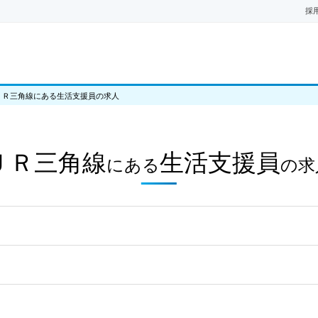
採
ＪＲ三角線にある生活支援員の求人
ＪＲ三角線
生活支援員
にある
の
求