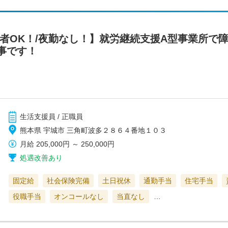
験者OK！/夜勤なし！】就労継続支援A型事業所で
事です！
生活支援員 / 正職員
熊本県 宇城市 三角町波多２８６４番地１０３
月給
205,000円
～
250,000円
処遇改善あり
固定給
社会保険完備
土日祝休
通勤手当
住宅手当
役職手当
オンコールなし
当直なし
…