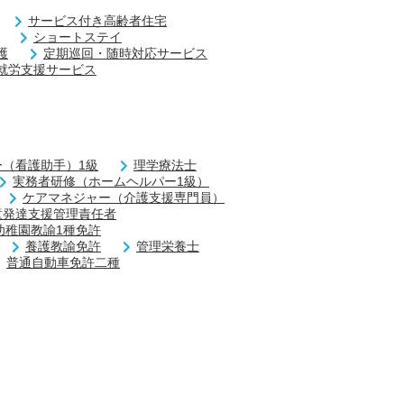
サービス付き高齢者住宅
ショートステイ
護
定期巡回・随時対応サービス
就労支援サービス
（看護助手）1級
理学療法士
実務者研修（ホームヘルパー1級）
ケアマネジャー（介護支援専門員）
童発達支援管理責任者
幼稚園教諭1種免許
養護教諭免許
管理栄養士
普通自動車免許二種