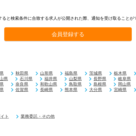
すると検索条件に合致する求人が公開された際、通知を受け取ることが
会員登録する
県
秋田県
山形県
福島県
茨城県
栃木県
山県
石川県
福井県
山梨県
長野県
岐阜県
県
奈良県
和歌山県
鳥取県
島根県
岡山県
県
佐賀県
長崎県
熊本県
大分県
宮崎県
バイト
業務委託・その他