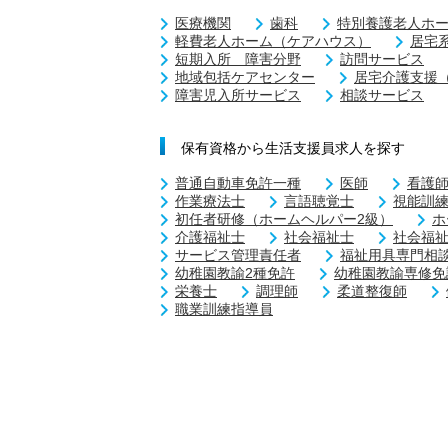
医療機関
歯科
特別養護老人ホ
軽費老人ホーム（ケアハウス）
居宅
短期入所 障害分野
訪問サービス
地域包括ケアセンター
居宅介護支援
障害児入所サービス
相談サービス
保有資格から生活支援員求人を探す
普通自動車免許一種
医師
看護
作業療法士
言語聴覚士
視能訓
初任者研修（ホームヘルパー2級）
ホ
介護福祉士
社会福祉士
社会福
サービス管理責任者
福祉用具専門相
幼稚園教諭2種免許
幼稚園教諭専修免
栄養士
調理師
柔道整復師
職業訓練指導員