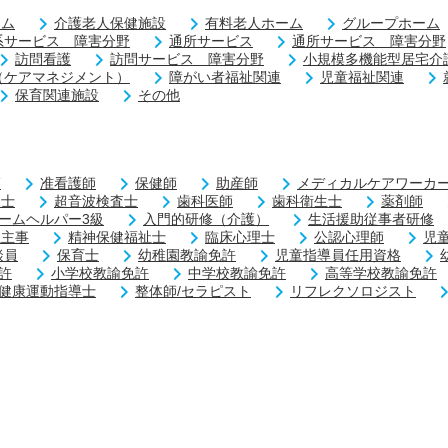
ーム
介護老人保健施設
有料老人ホーム
グループホーム
系サービス 障害分野
通所サービス
通所サービス 障害分野
訪問看護
訪問サービス 障害分野
小規模多機能型居宅介
（ケアマネジメント）
障がい者福祉関連
児童福祉関連
保育関連施設
その他
師
准看護師
保健師
助産師
メディカルケアワーカー
練士
超音波検査士
歯科医師
歯科衛生士
薬剤師
ームヘルパー3級
入門的研修（介護）
生活援助従事者研修
祉主事
精神保健福祉士
臨床心理士
公認心理師
児
談員
保育士
幼稚園教諭免許
児童指導員任用資格
許
小学校教諭免許
中学校教諭免許
高等学校教諭免許
健康運動指導士
整体師/セラピスト
リフレクソロジスト