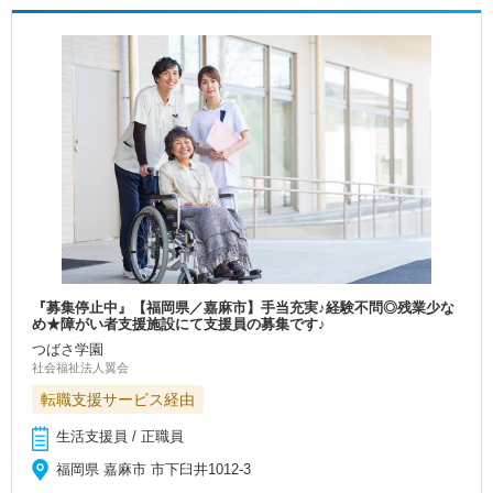
『募集停止中』【福岡県／嘉麻市】手当充実♪経験不問◎残業少な
め★障がい者支援施設にて支援員の募集です♪
つばさ学園
社会福祉法人翼会
転職支援サービス経由
生活支援員 / 正職員
福岡県 嘉麻市 市下臼井1012-3