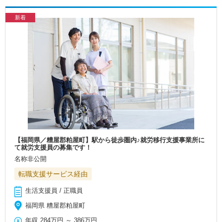
新着
【福岡県／糟屋郡粕屋町】駅から徒歩圏内♪就労移行支援事業所に
て就労支援員の募集です！
名称非公開
転職支援サービス経由
生活支援員 / 正職員
福岡県 糟屋郡粕屋町
年収
284万円
～
386万円