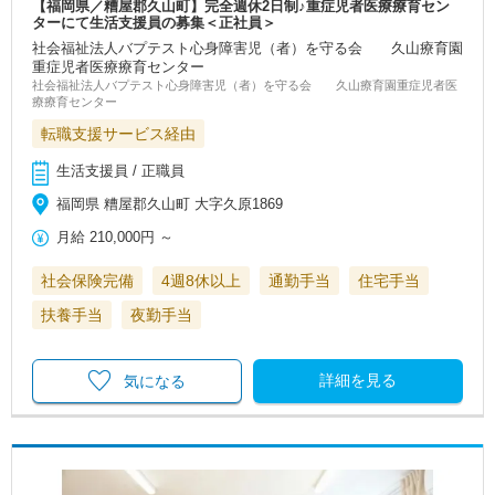
【福岡県／糟屋郡久山町】完全週休2日制♪重症児者医療療育セン
ターにて生活支援員の募集＜正社員＞
社会福祉法人バプテスト心身障害児（者）を守る会 久山療育園
重症児者医療療育センター
社会福祉法人バプテスト心身障害児（者）を守る会 久山療育園重症児者医
療療育センター
転職支援サービス経由
生活支援員 / 正職員
福岡県 糟屋郡久山町 大字久原1869
月給
210,000円
～
社会保険完備
4週8休以上
通勤手当
住宅手当
扶養手当
夜勤手当
詳細を見る
気になる