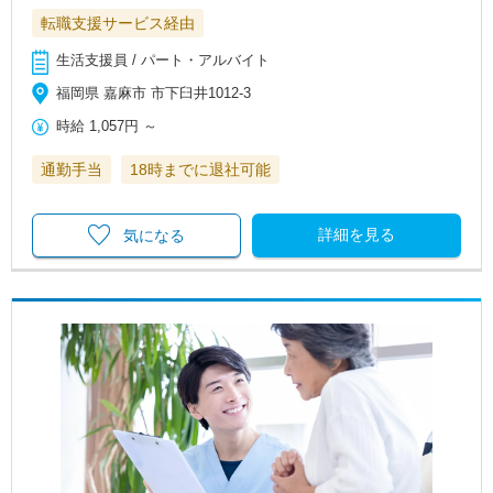
転職支援サービス経由
生活支援員 / パート・アルバイト
福岡県 嘉麻市 市下臼井1012-3
時給
1,057円
～
通勤手当
18時までに退社可能
詳細を見る
気になる