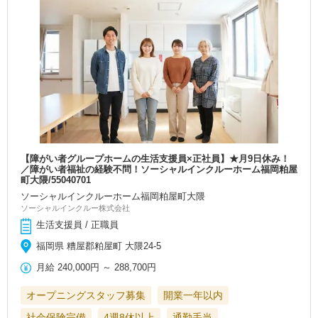
【障がい者グループホームの生活支援員×正社員】★月9日休み！
／障がい者福祉の経験不問！ソーシャルインクルーホーム福岡粕屋
町大隈/55040701
ソーシャルインクルーホーム福岡粕屋町大隈
ソーシャルインクルー株式会社
生活支援員 / 正職員
福岡県 糟屋郡粕屋町 大隈24-5
月給
240,000円
～
288,700円
オープニングスタッフ募集
開業一年以内
社会保険完備
4週8休以上
通勤手当