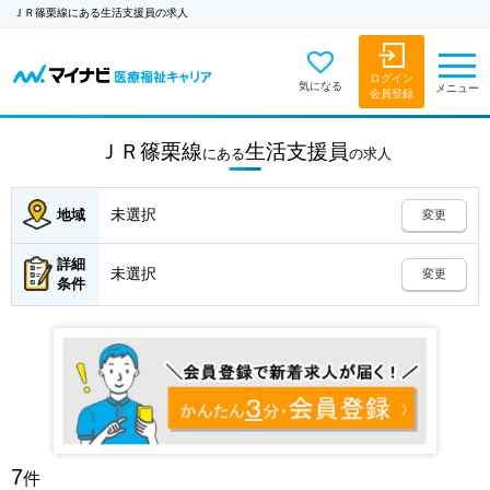
ＪＲ篠栗線にある生活支援員の求人
ログイン
気になる
メニュー
会員登録
ＪＲ篠栗線
生活支援員
にある
の
求人
未選択
地域
変更
詳細
未選択
変更
条件
7
件