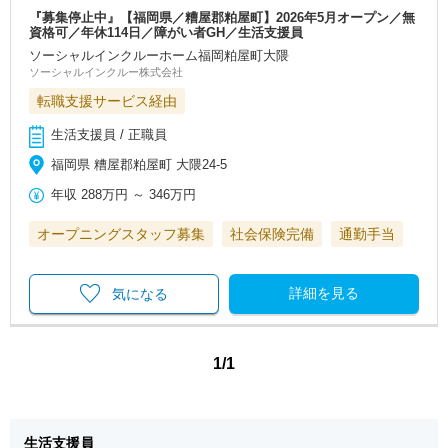
『募集停止中』【福岡県／糟屋郡粕屋町】2026年5月オープン／無
資格可／年休114日／障がい者GH／生活支援員
ソーシャルインクルーホーム福岡粕屋町大隈
ソーシャルインクルー株式会社
転職支援サービス経由
生活支援員 / 正職員
福岡県 糟屋郡粕屋町 大隈24-5
年収
288万円
～
346万円
オープニングスタッフ募集
社会保険完備
通勤手当
詳細を見る
気になる
1/1
生活支援員