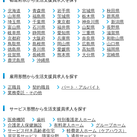
北海道
青森県
岩手県
宮城県
秋田県
山形県
福島県
茨城県
栃木県
群馬県
埼玉県
千葉県
東京都
神奈川県
新潟県
富山県
石川県
福井県
山梨県
長野県
岐阜県
静岡県
愛知県
三重県
滋賀県
京都府
大阪府
兵庫県
奈良県
和歌山県
鳥取県
島根県
岡山県
広島県
山口県
徳島県
香川県
愛媛県
高知県
福岡県
佐賀県
長崎県
熊本県
大分県
宮崎県
鹿児島県
沖縄県
雇用形態から生活支援員求人を探す
正職員
契約職員
パート・アルバイト
業務委託・その他
サービス形態から生活支援員求人を探す
医療機関
歯科
特別養護老人ホーム
介護老人保健施設
有料老人ホーム
グループホーム
サービス付き高齢者住宅
軽費老人ホーム（ケアハウス）
居宅系サービス 障害分野
通所サービス