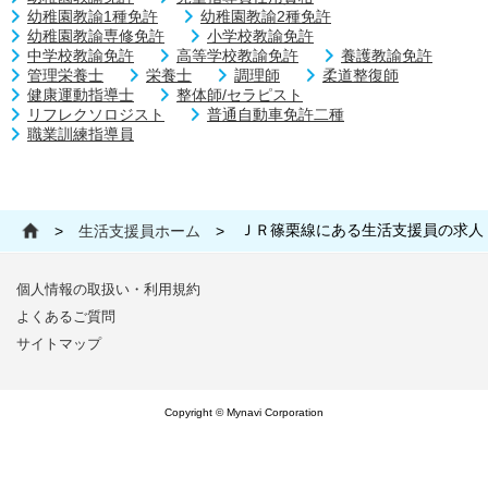
幼稚園教諭1種免許
幼稚園教諭2種免許
幼稚園教諭専修免許
小学校教諭免許
中学校教諭免許
高等学校教諭免許
養護教諭免許
管理栄養士
栄養士
調理師
柔道整復師
健康運動指導士
整体師/セラピスト
リフレクソロジスト
普通自動車免許二種
職業訓練指導員
ＪＲ篠栗線にある生活支援員の求人
>
生活支援員ホーム
>
個人情報の取扱い・利用規約
よくあるご質問
サイトマップ
Copyright © Mynavi Corporation