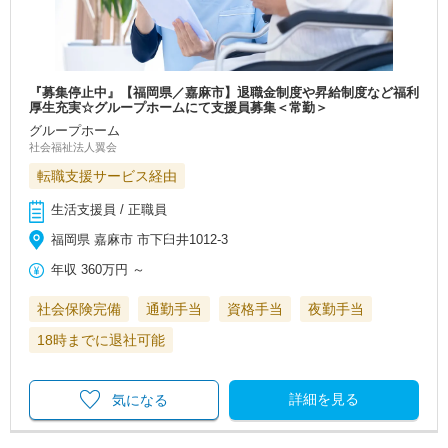
『募集停止中』【福岡県／嘉麻市】退職金制度や昇給制度など福利
厚生充実☆グループホームにて支援員募集＜常勤＞
グループホーム
社会福祉法人翼会
転職支援サービス経由
生活支援員 / 正職員
福岡県 嘉麻市 市下臼井1012-3
年収
360万円
～
社会保険完備
通勤手当
資格手当
夜勤手当
18時までに退社可能
詳細を見る
気になる