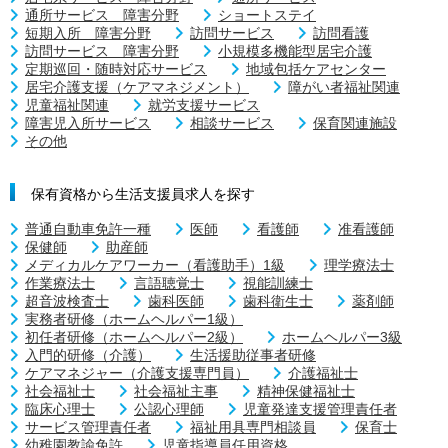
通所サービス 障害分野
ショートステイ
短期入所 障害分野
訪問サービス
訪問看護
訪問サービス 障害分野
小規模多機能型居宅介護
定期巡回・随時対応サービス
地域包括ケアセンター
居宅介護支援（ケアマネジメント）
障がい者福祉関連
児童福祉関連
就労支援サービス
障害児入所サービス
相談サービス
保育関連施設
その他
保有資格から生活支援員求人を探す
普通自動車免許一種
医師
看護師
准看護師
保健師
助産師
メディカルケアワーカー（看護助手）1級
理学療法士
作業療法士
言語聴覚士
視能訓練士
超音波検査士
歯科医師
歯科衛生士
薬剤師
実務者研修（ホームヘルパー1級）
初任者研修（ホームヘルパー2級）
ホームヘルパー3級
入門的研修（介護）
生活援助従事者研修
ケアマネジャー（介護支援専門員）
介護福祉士
社会福祉士
社会福祉主事
精神保健福祉士
臨床心理士
公認心理師
児童発達支援管理責任者
サービス管理責任者
福祉用具専門相談員
保育士
幼稚園教諭免許
児童指導員任用資格