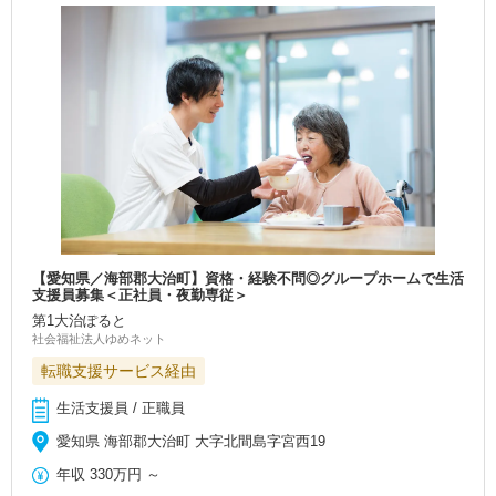
【愛知県／海部郡大治町】資格・経験不問◎グループホームで生活
支援員募集＜正社員・夜勤専従＞
第1大治ぽると
社会福祉法人ゆめネット
転職支援サービス経由
生活支援員 / 正職員
愛知県 海部郡大治町 大字北間島字宮西19
年収
330万円
～