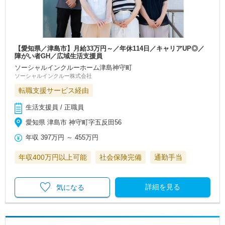
【愛知県／津島市】月給33万円～／年休114日／キャリアUP◎／
障がい者GH／広域生活支援員
ソーシャルインクルーホーム津島神守町
ソーシャルインクルー株式会社
転職支援サービス経由
生活支援員 / 正職員
愛知県 津島市 神守町字五反田56
年収
397万円
～
455万円
年収400万円以上可能
社会保険完備
通勤手当
詳細を見る
気になる