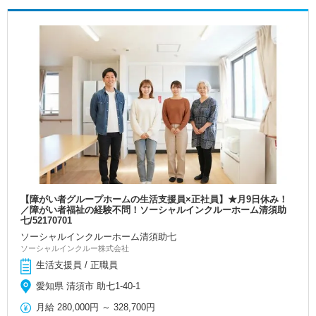
【障がい者グループホームの生活支援員×正社員】★月9日休み！
／障がい者福祉の経験不問！ソーシャルインクルーホーム清須助
七/52170701
ソーシャルインクルーホーム清須助七
ソーシャルインクルー株式会社
生活支援員 / 正職員
愛知県 清須市 助七1-40-1
月給
280,000円
～
328,700円