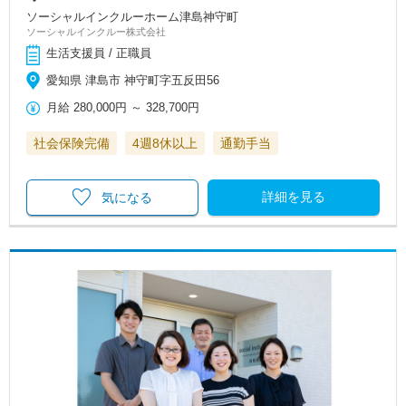
ソーシャルインクルーホーム津島神守町
ソーシャルインクルー株式会社
生活支援員 / 正職員
愛知県 津島市 神守町字五反田56
月給
280,000円
～
328,700円
社会保険完備
4週8休以上
通勤手当
詳細を見る
気になる