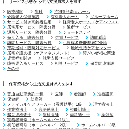
サービス形態から生活支援員求人を探す
医療機関
歯科
特別養護老人ホーム
介護老人保健施設
有料老人ホーム
グループホーム
サービス付き高齢者住宅
軽費老人ホーム（ケアハウス）
居宅系サービス 障害分野
通所サービス
通所サービス 障害分野
ショートステイ
短期入所 障害分野
訪問サービス
訪問看護
訪問サービス 障害分野
小規模多機能型居宅介護
定期巡回・随時対応サービス
地域包括ケアセンター
居宅介護支援（ケアマネジメント）
障がい者福祉関連
児童福祉関連
就労支援サービス
障害児入所サービス
相談サービス
保育関連施設
その他
保有資格から生活支援員求人を探す
普通自動車免許一種
医師
看護師
准看護師
保健師
助産師
メディカルケアワーカー（看護助手）1級
理学療法士
作業療法士
言語聴覚士
視能訓練士
超音波検査士
歯科医師
歯科衛生士
薬剤師
実務者研修（ホームヘルパー1級）
初任者研修（ホームヘルパー2級）
ホームヘルパー3級