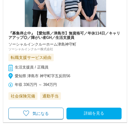
『募集停止中』【愛知県／津島市】無資格可／年休114日／キャリ
アアップ◎／障がい者GH／生活支援員
ソーシャルインクルーホーム津島神守町
ソーシャルインクルー株式会社
転職支援サービス経由
生活支援員 / 正職員
愛知県 津島市 神守町字五反田56
年収
336万円
～
394万円
社会保険完備
通勤手当
詳細を見る
気になる