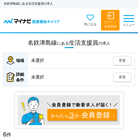
名鉄津島線にある生活支援員の求人
ログイン
気になる
メニュー
会員登録
名鉄津島線
生活支援員
にある
の
求人
未選択
地域
変更
詳細
未選択
変更
条件
6
件