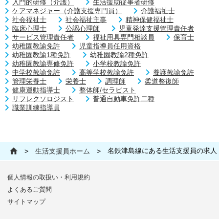
入門的研修（介護）
生活援助従事者研修
ケアマネジャー（介護支援専門員）
介護福祉士
社会福祉士
社会福祉主事
精神保健福祉士
臨床心理士
公認心理師
児童発達支援管理責任者
サービス管理責任者
福祉用具専門相談員
保育士
幼稚園教諭免許
児童指導員任用資格
幼稚園教諭1種免許
幼稚園教諭2種免許
幼稚園教諭専修免許
小学校教諭免許
中学校教諭免許
高等学校教諭免許
養護教諭免許
管理栄養士
栄養士
調理師
柔道整復師
健康運動指導士
整体師/セラピスト
リフレクソロジスト
普通自動車免許二種
職業訓練指導員
名鉄津島線にある生活支援員の求人
>
生活支援員ホーム
>
個人情報の取扱い・利用規約
よくあるご質問
サイトマップ