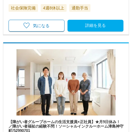
社会保険完備
4週8休以上
通勤手当
詳細を見る
気になる
【障がい者グループホームの生活支援員×正社員】★月9日休み！
／障がい者福祉の経験不問！ソーシャルインクルーホーム津島神守
町/52990701