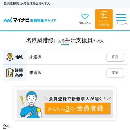
名鉄築港線にある生活支援員の求人
ログイン
気になる
メニュー
会員登録
名鉄築港線
生活支援員
にある
の
求人
未選択
地域
変更
詳細
未選択
変更
条件
2
件