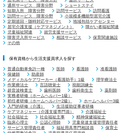
居宅系サービス 障害分野
通所サービス
通所サービス 障害分野
ショートステイ
短期入所 障害分野
訪問サービス
訪問看護
訪問サービス 障害分野
小規模多機能型居宅介護
定期巡回・随時対応サービス
地域包括ケアセンター
居宅介護支援（ケアマネジメント）
障がい者福祉関連
児童福祉関連
就労支援サービス
障害児入所サービス
相談サービス
保育関連施設
その他
保有資格から生活支援員求人を探す
普通自動車免許一種
医師
看護師
准看護師
保健師
助産師
メディカルケアワーカー（看護助手）1級
理学療法士
作業療法士
言語聴覚士
視能訓練士
超音波検査士
歯科医師
歯科衛生士
薬剤師
実務者研修（ホームヘルパー1級）
初任者研修（ホームヘルパー2級）
ホームヘルパー3級
入門的研修（介護）
生活援助従事者研修
ケアマネジャー（介護支援専門員）
介護福祉士
社会福祉士
社会福祉主事
精神保健福祉士
臨床心理士
公認心理師
児童発達支援管理責任者
サービス管理責任者
福祉用具専門相談員
保育士