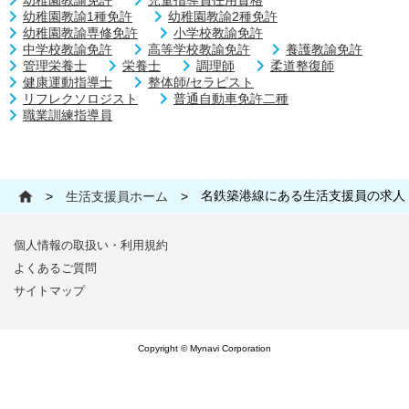
幼稚園教諭免許
児童指導員任用資格
幼稚園教諭1種免許
幼稚園教諭2種免許
幼稚園教諭専修免許
小学校教諭免許
中学校教諭免許
高等学校教諭免許
養護教諭免許
管理栄養士
栄養士
調理師
柔道整復師
健康運動指導士
整体師/セラピスト
リフレクソロジスト
普通自動車免許二種
職業訓練指導員
名鉄築港線にある生活支援員の求人
>
生活支援員ホーム
>
個人情報の取扱い・利用規約
よくあるご質問
サイトマップ
Copyright © Mynavi Corporation