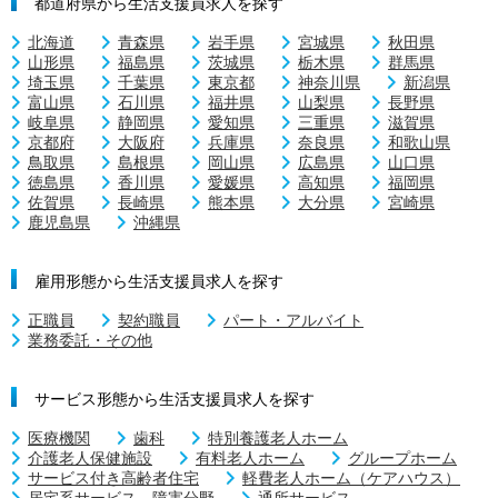
都道府県から生活支援員求人を探す
北海道
青森県
岩手県
宮城県
秋田県
山形県
福島県
茨城県
栃木県
群馬県
埼玉県
千葉県
東京都
神奈川県
新潟県
富山県
石川県
福井県
山梨県
長野県
岐阜県
静岡県
愛知県
三重県
滋賀県
京都府
大阪府
兵庫県
奈良県
和歌山県
鳥取県
島根県
岡山県
広島県
山口県
徳島県
香川県
愛媛県
高知県
福岡県
佐賀県
長崎県
熊本県
大分県
宮崎県
鹿児島県
沖縄県
雇用形態から生活支援員求人を探す
正職員
契約職員
パート・アルバイト
業務委託・その他
サービス形態から生活支援員求人を探す
医療機関
歯科
特別養護老人ホーム
介護老人保健施設
有料老人ホーム
グループホーム
サービス付き高齢者住宅
軽費老人ホーム（ケアハウス）