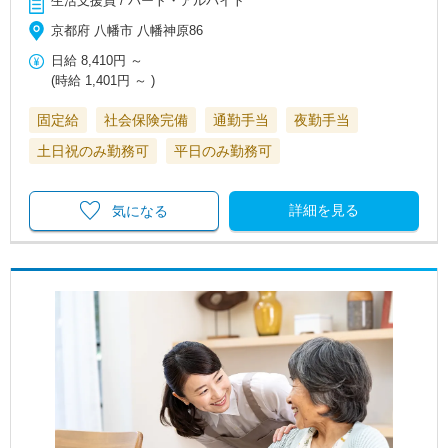
生活支援員 / パート・アルバイト
京都府 八幡市 八幡神原86
日給
8,410円
～
(時給
1,401円
～ )
固定給
社会保険完備
通勤手当
夜勤手当
土日祝のみ勤務可
平日のみ勤務可
詳細を見る
気になる