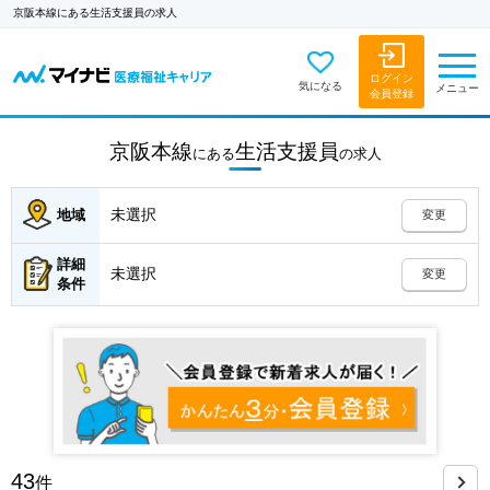
京阪本線にある生活支援員の求人
ログイン
気になる
メニュー
会員登録
京阪本線
生活支援員
にある
の
求人
未選択
地域
変更
詳細
未選択
変更
条件
43
件