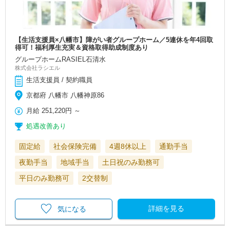
【生活支援員×八幡市】障がい者グループホーム／5連休を年4回取
得可！福利厚生充実＆資格取得助成制度あり
グループホームRASIEL石清水
株式会社ラシエル
生活支援員 / 契約職員
京都府 八幡市 八幡神原86
月給
251,220円
～
処遇改善あり
固定給
社会保険完備
4週8休以上
通勤手当
夜勤手当
地域手当
土日祝のみ勤務可
平日のみ勤務可
2交替制
詳細を見る
気になる