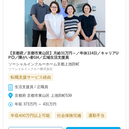
【京都府／京都市東山区】月給31万円～／年休114日／キャリアU
P◎／障がい者GH／広域生活支援員
ソーシャルインクルーホーム京都上池田町
ソーシャルインクルー株式会社
転職支援サービス経由
生活支援員 / 正職員
京都府 京都市東山区 上池田町539
年収
373万円
～
431万円
年収400万円以上可能
社会保険完備
通勤手当