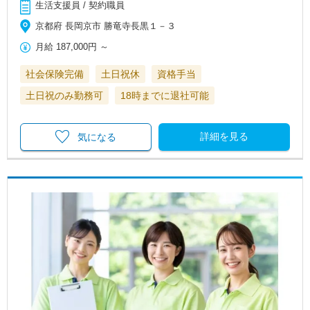
生活支援員 / 契約職員
京都府 長岡京市 勝竜寺長黒１－３
月給
187,000円
～
社会保険完備
土日祝休
資格手当
土日祝のみ勤務可
18時までに退社可能
詳細を見る
気になる