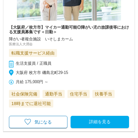
【大阪府／枚方市】マイカー通勤可能◎障がい児の放課後等におけ
る支援員募集です＜日勤＞
障がい者複合施設 いそしまカーム
医療法人大潤会
転職支援サービス経由
生活支援員 / 正職員
大阪府 枚方市 磯島北町29-15
月給
175,000円
～
社会保険完備
通勤手当
住宅手当
扶養手当
18時までに退社可能
詳細を見る
気になる