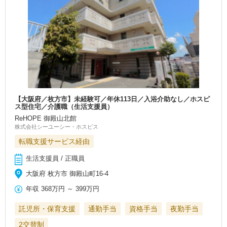
【大阪府／枚方市】未経験可／年休113日／入浴介助なし／ホスピ
ス型住宅／介護職（生活支援員）
ReHOPE 御殿山北館
株式会社シーユーシー・ホスピス
転職支援サービス経由
生活支援員 / 正職員
大阪府 枚方市 御殿山町16-4
年収
368万円
～
399万円
託児所・保育支援
通勤手当
資格手当
夜勤手当
2交替制