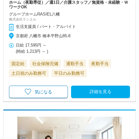
ホーム（夜勤専従）／週1日／介護スタッフ／無資格・未経験・Ｗ
ワークOK
グループホームRASIEL八幡
株式会社ラシエル
生活支援員 / パート・アルバイト
京都府 八幡市 橋本平野山85-8
日給
17,595円
～
(時給
1,213円
～ )
固定給
社会保険完備
通勤手当
夜勤手当
土日祝のみ勤務可
平日のみ勤務可
詳細を見る
気になる