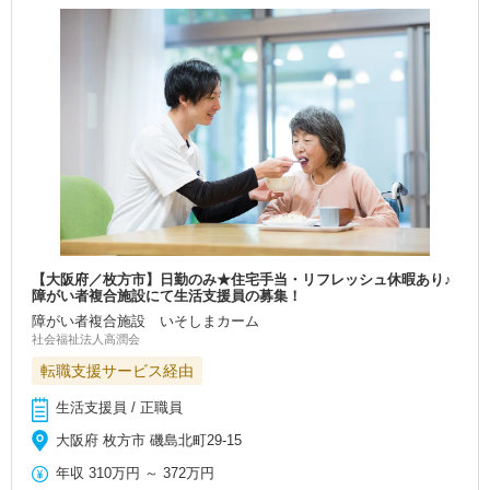
【大阪府／枚方市】日勤のみ★住宅手当・リフレッシュ休暇あり♪
障がい者複合施設にて生活支援員の募集！
障がい者複合施設 いそしまカーム
社会福祉法人高潤会
転職支援サービス経由
生活支援員 / 正職員
大阪府 枚方市 磯島北町29-15
年収
310万円
～
372万円