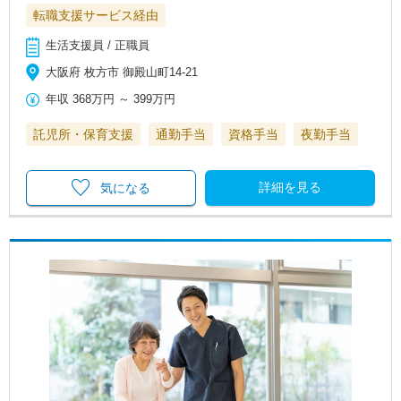
転職支援サービス経由
生活支援員 / 正職員
大阪府 枚方市 御殿山町14-21
年収
368万円
～
399万円
託児所・保育支援
通勤手当
資格手当
夜勤手当
詳細を見る
気になる