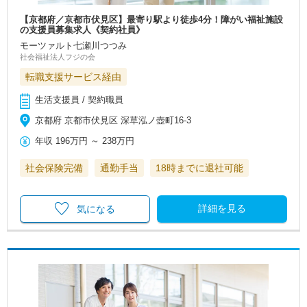
【京都府／京都市伏見区】最寄り駅より徒歩4分！障がい福祉施設
の支援員募集求人《契約社員》
モーツァルト七瀬川つつみ
社会福祉法人フジの会
転職支援サービス経由
生活支援員 / 契約職員
京都府 京都市伏見区 深草泓ノ壺町16-3
年収
196万円
～
238万円
社会保険完備
通勤手当
18時までに退社可能
詳細を見る
気になる