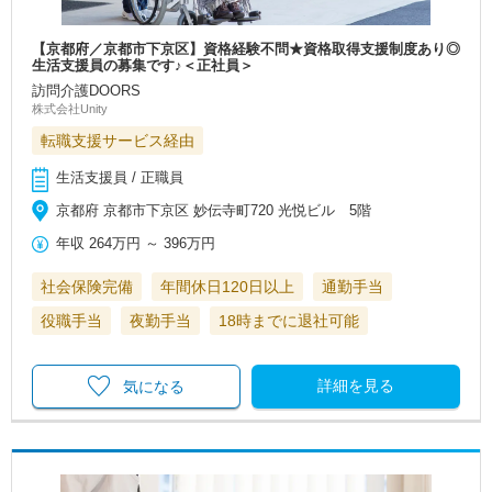
【京都府／京都市下京区】資格経験不問★資格取得支援制度あり◎
生活支援員の募集です♪＜正社員＞
訪問介護DOORS
株式会社Unity
転職支援サービス経由
生活支援員 / 正職員
京都府 京都市下京区 妙伝寺町720 光悦ビル 5階
年収
264万円
～
396万円
社会保険完備
年間休日120日以上
通勤手当
役職手当
夜勤手当
18時までに退社可能
詳細を見る
気になる