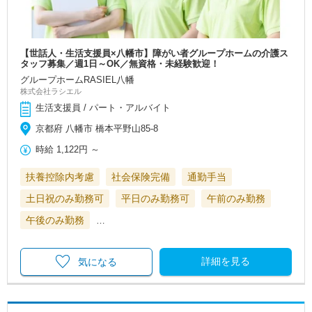
【世話人・生活支援員×八幡市】障がい者グループホームの介護ス
タッフ募集／週1日～OK／無資格・未経験歓迎！
グループホームRASIEL八幡
株式会社ラシエル
生活支援員 / パート・アルバイト
京都府 八幡市 橋本平野山85-8
時給
1,122円
～
扶養控除内考慮
社会保険完備
通勤手当
土日祝のみ勤務可
平日のみ勤務可
午前のみ勤務
午後のみ勤務
…
詳細を見る
気になる