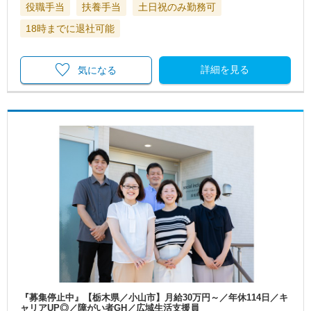
役職手当
扶養手当
土日祝のみ勤務可
18時までに退社可能
詳細を見る
気になる
『募集停止中』【栃木県／小山市】月給30万円～／年休114日／キ
ャリアUP◎／障がい者GH／広域生活支援員