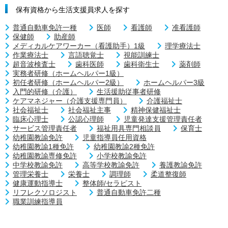
保有資格から生活支援員求人を探す
普通自動車免許一種
医師
看護師
准看護師
保健師
助産師
メディカルケアワーカー（看護助手）1級
理学療法士
作業療法士
言語聴覚士
視能訓練士
超音波検査士
歯科医師
歯科衛生士
薬剤師
実務者研修（ホームヘルパー1級）
初任者研修（ホームヘルパー2級）
ホームヘルパー3級
入門的研修（介護）
生活援助従事者研修
ケアマネジャー（介護支援専門員）
介護福祉士
社会福祉士
社会福祉主事
精神保健福祉士
臨床心理士
公認心理師
児童発達支援管理責任者
サービス管理責任者
福祉用具専門相談員
保育士
幼稚園教諭免許
児童指導員任用資格
幼稚園教諭1種免許
幼稚園教諭2種免許
幼稚園教諭専修免許
小学校教諭免許
中学校教諭免許
高等学校教諭免許
養護教諭免許
管理栄養士
栄養士
調理師
柔道整復師
健康運動指導士
整体師/セラピスト
リフレクソロジスト
普通自動車免許二種
職業訓練指導員