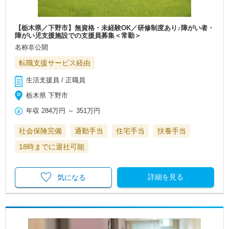
【栃木県／下野市】無資格・未経験OK／研修制度あり♪障がい者・
障がい児支援施設での支援員募集＜常勤＞
名称非公開
転職支援サービス経由
生活支援員 / 正職員
栃木県 下野市
年収
284万円
～
351万円
社会保険完備
通勤手当
住宅手当
扶養手当
18時までに退社可能
詳細を見る
気になる