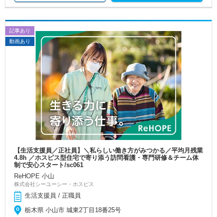
記事あり
動画あり
【生活支援員／正社員】＼私らしい働き方がみつかる／平均月残業
4.8h ／ホスピス型住宅で寄り添う訪問看護・専門研修＆チーム体
制で安心スタート/sc061
ReHOPE 小山
株式会社シーユーシー・ホスピス
生活支援員 / 正職員
栃木県 小山市 城東2丁目18番25号