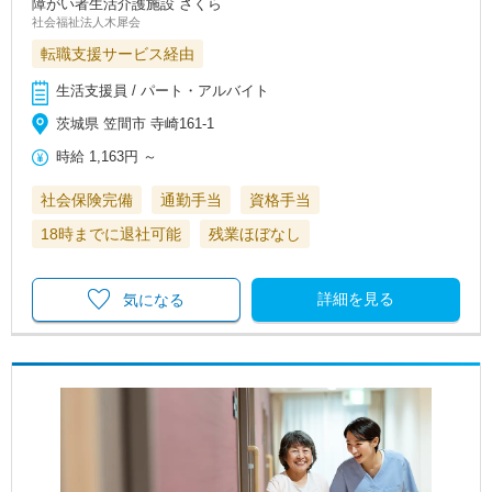
障がい者生活介護施設 さくら
社会福祉法人木犀会
転職支援サービス経由
生活支援員 / パート・アルバイト
茨城県 笠間市 寺崎161-1
時給
1,163円
～
社会保険完備
通勤手当
資格手当
18時までに退社可能
残業ほぼなし
詳細を見る
気になる