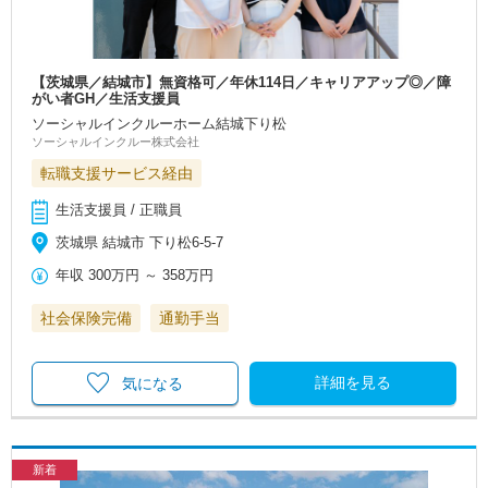
【茨城県／結城市】無資格可／年休114日／キャリアアップ◎／障
がい者GH／生活支援員
ソーシャルインクルーホーム結城下り松
ソーシャルインクルー株式会社
転職支援サービス経由
生活支援員 / 正職員
茨城県 結城市 下り松6-5-7
年収
300万円
～
358万円
社会保険完備
通勤手当
詳細を見る
気になる
新着