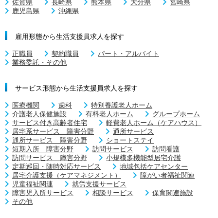
佐賀県
長崎県
熊本県
大分県
宮崎県
鹿児島県
沖縄県
雇用形態から生活支援員求人を探す
正職員
契約職員
パート・アルバイト
業務委託・その他
サービス形態から生活支援員求人を探す
医療機関
歯科
特別養護老人ホーム
介護老人保健施設
有料老人ホーム
グループホーム
サービス付き高齢者住宅
軽費老人ホーム（ケアハウス）
居宅系サービス 障害分野
通所サービス
通所サービス 障害分野
ショートステイ
短期入所 障害分野
訪問サービス
訪問看護
訪問サービス 障害分野
小規模多機能型居宅介護
定期巡回・随時対応サービス
地域包括ケアセンター
居宅介護支援（ケアマネジメント）
障がい者福祉関連
児童福祉関連
就労支援サービス
障害児入所サービス
相談サービス
保育関連施設
その他