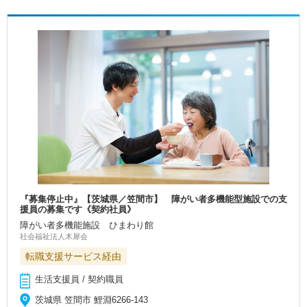
『募集停止中』【茨城県／笠間市】 障がい者多機能型施設での支
援員の募集です《契約社員》
障がい者多機能施設 ひまわり館
社会福祉法人木犀会
転職支援サービス経由
生活支援員 / 契約職員
茨城県 笠間市 鯉淵6266-143