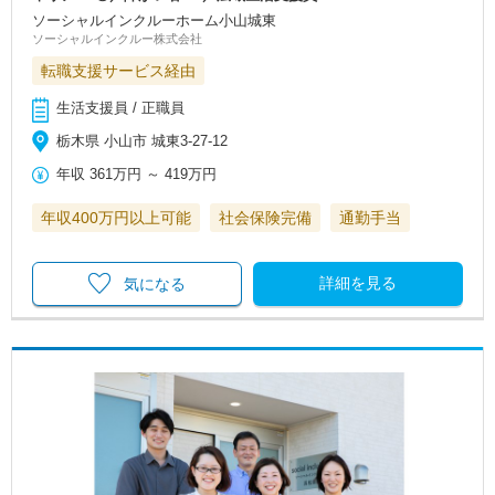
ソーシャルインクルーホーム小山城東
ソーシャルインクルー株式会社
転職支援サービス経由
生活支援員 / 正職員
栃木県 小山市 城東3-27-12
年収
361万円
～
419万円
年収400万円以上可能
社会保険完備
通勤手当
詳細を見る
気になる