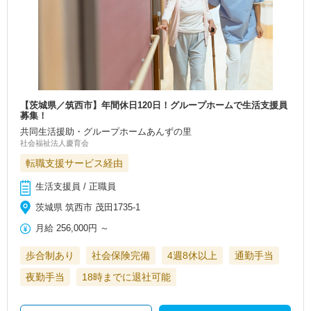
【茨城県／筑西市】年間休日120日！グループホームで生活支援員
募集！
共同生活援助・グループホームあんずの里
社会福祉法人慶育会
転職支援サービス経由
生活支援員 / 正職員
茨城県 筑西市 茂田1735-1
月給
256,000円
～
歩合制あり
社会保険完備
4週8休以上
通勤手当
夜勤手当
18時までに退社可能