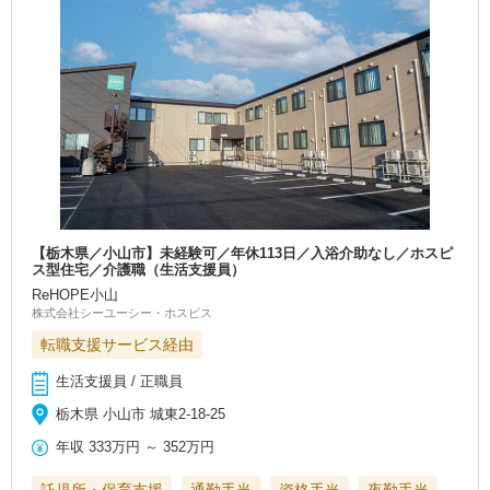
【栃木県／小山市】未経験可／年休113日／入浴介助なし／ホスピ
ス型住宅／介護職（生活支援員）
ReHOPE小山
株式会社シーユーシー・ホスピス
転職支援サービス経由
生活支援員 / 正職員
栃木県 小山市 城東2-18-25
年収
333万円
～
352万円
託児所・保育支援
通勤手当
資格手当
夜勤手当