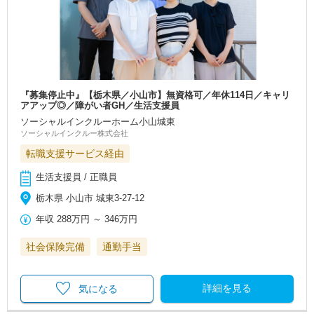
『募集停止中』【栃木県／小山市】無資格可／年休114日／キャリ
アアップ◎／障がい者GH／生活支援員
ソーシャルインクルーホーム小山城東
ソーシャルインクルー株式会社
転職支援サービス経由
生活支援員 / 正職員
栃木県 小山市 城東3-27-12
年収
288万円
～
346万円
社会保険完備
通勤手当
詳細を見る
気になる