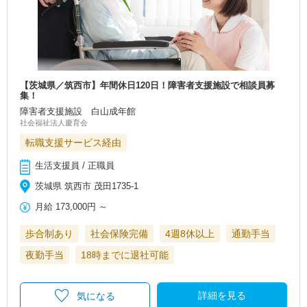
【茨城県／筑西市】年間休日120日！障害者支援施設で相談員募
集！
障害者支援施設 白山成年館
社会福祉法人慶育会
転職支援サービス経由
生活支援員 / 正職員
茨城県 筑西市 茂田1735-1
月給
173,000円
～
歩合制あり
社会保険完備
4週8休以上
通勤手当
夜勤手当
18時までに退社可能
詳細を見る
気になる