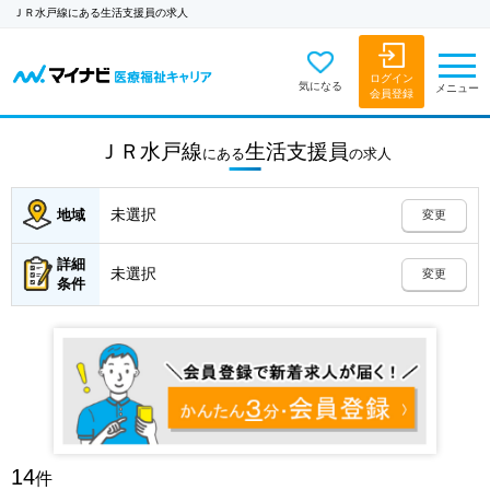
ＪＲ水戸線にある生活支援員の求人
ログイン
気になる
メニュー
会員登録
ＪＲ水戸線
生活支援員
にある
の
求人
未選択
地域
変更
詳細
未選択
変更
条件
14
件