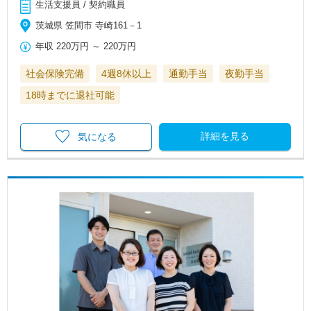
生活支援員 / 契約職員
茨城県 笠間市 寺崎161－1
年収
220万円
～
220万円
社会保険完備
4週8休以上
通勤手当
夜勤手当
18時までに退社可能
詳細を見る
気になる