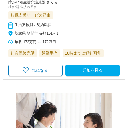
障がい者生活介護施設 さくら
社会福祉法人木犀会
転職支援サービス経由
生活支援員 / 契約職員
茨城県 笠間市 寺崎161－1
年収
172万円
～
172万円
社会保険完備
通勤手当
18時までに退社可能
詳細を見る
気になる