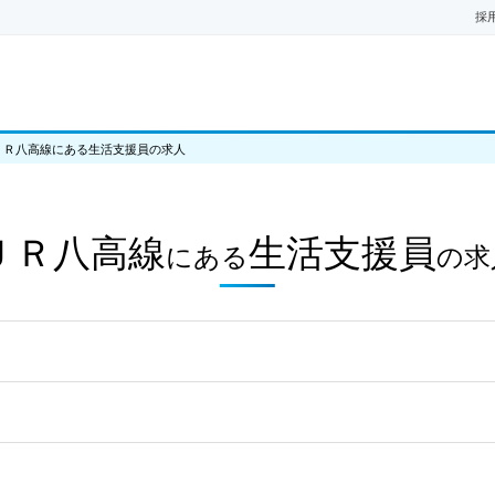
採
ＪＲ八高線にある生活支援員の求人
ＪＲ八高線
生活支援員
にある
の
求