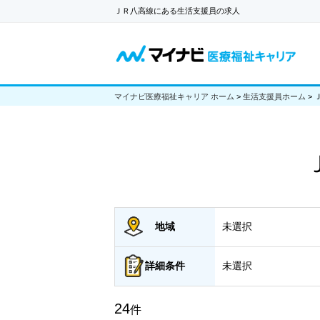
ＪＲ八高線にある生活支援員の求人
マイナビ医療福祉キャリア ホーム
>
生活支援員ホーム
>
地域
未選択
詳細
条件
未選択
24
件