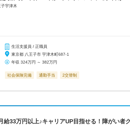
王子宇津木
生活支援員 / 正職員
東京都 八王子市 宇津木町687-1
年収
324万円
～
382万円
社会保険完備
通勤手当
2交替制
月給33万円以上♪キャリアUP目指せる！障がい者