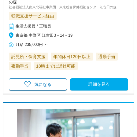
の森
社会福祉法人南東北福祉事業団 東京総合保健福祉センター江古田の森
転職支援サービス経由
生活支援員 / 正職員
東京都 中野区 江古田3－14－19
月給
235,000円
～
託児所・保育支援
年間休日120日以上
通勤手当
夜勤手当
18時までに退社可能
詳細を見る
気になる