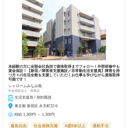
未経験の方に全額会社負担で資格取得までフォロー！外部研修中も
賃金保証！【新宿／障害者支援施設／非常勤生活支援員】障害を持
つ方々の生活全般を支援していただくお仕事を学びながら資格取得
可能です！
シャロームみなみ風
社会福祉法人 南風会
生活支援員 / 契約職員
東京都 新宿区 弁天町32-6
時給
1,300円
～
1,300円
服装自由
社会保険完備
4週8休以上
通勤手当