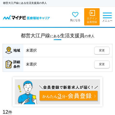
都営大江戸線にある生活支援員の求人
ログイン
気になる
メニュー
会員登録
都営大江戸線
生活支援員
にある
の
求人
未選択
地域
変更
詳細
未選択
変更
条件
12
件