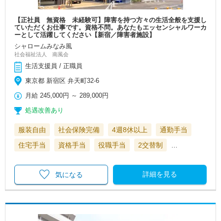
【正社員 無資格 未経験可】障害を持つ方々の生活全般を支援し
ていただくお仕事です。資格不問。あなたもエッセンシャルワーカ
ーとして活躍してください【新宿／障害者施設】
シャロームみなみ風
社会福祉法人 南風会
生活支援員 / 正職員
東京都 新宿区 弁天町32-6
月給
245,000円
～
289,000円
処遇改善あり
服装自由
社会保険完備
4週8休以上
通勤手当
住宅手当
資格手当
役職手当
2交替制
…
詳細を見る
気になる