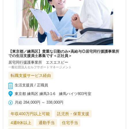
【東京都／練馬区】貴重な日勤のみ×高給与◎居宅同行援護事業所
での生活支援員士募集です＜正社員＞
居宅同行援護事業所 エスエスピー
一般社団法人セルフサポートマネージメント
転職支援サービス経由
生活支援員 / 正職員
東京都 練馬区 練馬3-1-6 練馬ハイツ803号室
月給
284,000円
～
338,000円
年収400万円以上可能
託児所・保育支援
4週8休以上
通勤手当
住宅手当