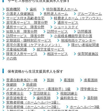
サービス形態から生活支援員求人を探す
医療機関
歯科
特別養護老人ホーム
介護老人保健施設
有料老人ホーム
グループホーム
サービス付き高齢者住宅
軽費老人ホーム（ケアハウス）
居宅系サービス 障害分野
通所サービス
通所サービス 障害分野
ショートステイ
短期入所 障害分野
訪問サービス
訪問看護
訪問サービス 障害分野
小規模多機能型居宅介護
定期巡回・随時対応サービス
地域包括ケアセンター
居宅介護支援（ケアマネジメント）
障がい者福祉関連
児童福祉関連
就労支援サービス
障害児入所サービス
相談サービス
保育関連施設
その他
保有資格から生活支援員求人を探す
普通自動車免許一種
医師
看護師
准看護師
保健師
助産師
メディカルケアワーカー（看護助手）1級
理学療法士
作業療法士
言語聴覚士
視能訓練士
超音波検査士
歯科医師
歯科衛生士
薬剤師
実務者研修（ホームヘルパー1級）
初任者研修（ホームヘルパー2級）
ホームヘルパー3級