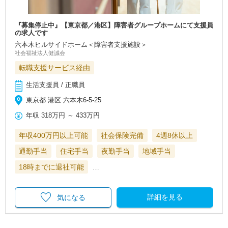
『募集停止中』【東京都／港区】障害者グループホームにて支援員
の求人です
六本木ヒルサイドホーム＜障害者支援施設＞
社会福祉法人健誠会
転職支援サービス経由
生活支援員 / 正職員
東京都 港区 六本木6-5-25
年収
318万円
～
433万円
年収400万円以上可能
社会保険完備
4週8休以上
通勤手当
住宅手当
夜勤手当
地域手当
18時までに退社可能
…
詳細を見る
気になる