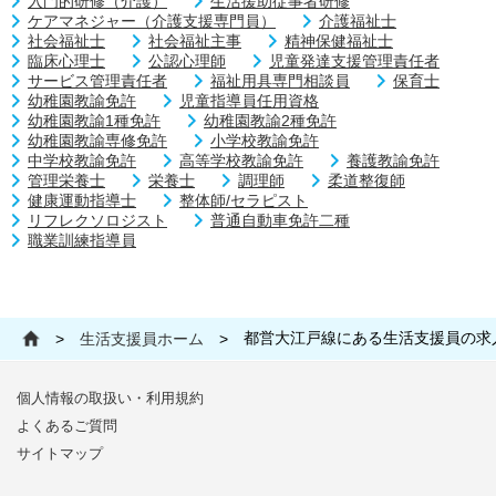
入門的研修（介護）
生活援助従事者研修
ケアマネジャー（介護支援専門員）
介護福祉士
社会福祉士
社会福祉主事
精神保健福祉士
臨床心理士
公認心理師
児童発達支援管理責任者
サービス管理責任者
福祉用具専門相談員
保育士
幼稚園教諭免許
児童指導員任用資格
幼稚園教諭1種免許
幼稚園教諭2種免許
幼稚園教諭専修免許
小学校教諭免許
中学校教諭免許
高等学校教諭免許
養護教諭免許
管理栄養士
栄養士
調理師
柔道整復師
健康運動指導士
整体師/セラピスト
リフレクソロジスト
普通自動車免許二種
職業訓練指導員
都営大江戸線にある生活支援員の求
>
生活支援員ホーム
>
個人情報の取扱い・利用規約
よくあるご質問
サイトマップ