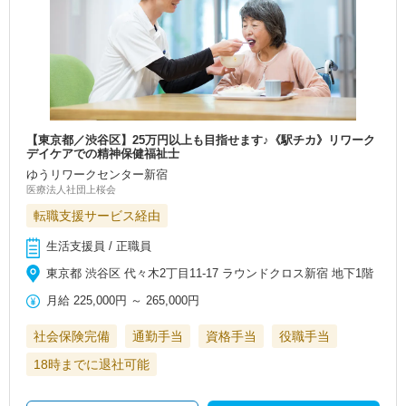
【東京都／渋谷区】25万円以上も目指せます♪《駅チカ》リワーク
デイケアでの精神保健福祉士
ゆうリワークセンター新宿
医療法人社団上桜会
転職支援サービス経由
生活支援員 / 正職員
東京都 渋谷区 代々木2丁目11-17 ラウンドクロス新宿 地下1階
月給
225,000円
～
265,000円
社会保険完備
通勤手当
資格手当
役職手当
18時までに退社可能