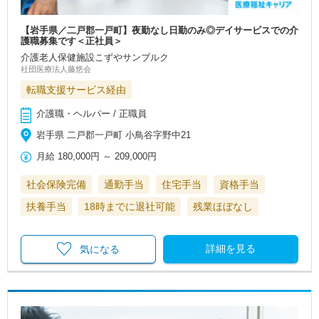
【岩手県／二戸郡一戸町】夜勤なし日勤のみ◎デイサービスでの介
護職募集です＜正社員＞
介護老人保健施設こずやサンブルク
社団医療法人藤悠会
転職支援サービス経由
介護職・ヘルパー / 正職員
岩手県 二戸郡一戸町 小鳥谷字野中21
月給
180,000円
～
209,000円
社会保険完備
通勤手当
住宅手当
資格手当
扶養手当
18時までに退社可能
残業ほぼなし
詳細を見る
気になる