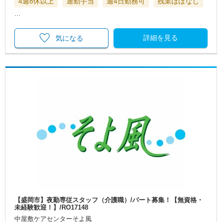
4週8休以上
通勤手当
週4日勤務可
残業ほぼなし
…
詳細を見る
気になる
【盛岡市】夜勤専従スタッフ（介護職）/パート募集！【無資格・
未経験歓迎！】/RO17148
中屋敷ケアセンターそよ風