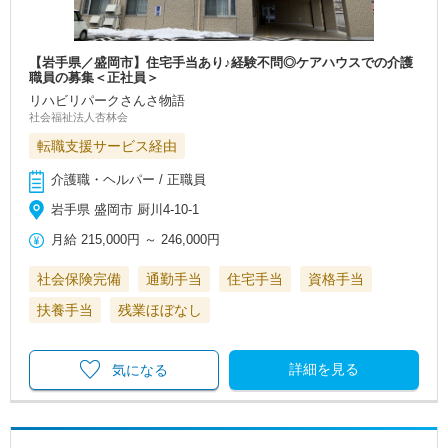
【岩手県／盛岡市】住宅手当あり♪経験不問◎ケアハウスでの介護
職員の募集＜正社員＞
リハビリパークさんさ物語
社会福祉法人杏林会
転職支援サービス経由
介護職・ヘルパー / 正職員
岩手県 盛岡市 厨川4-10-1
月給
215,000円
～
246,000円
社会保険完備
通勤手当
住宅手当
資格手当
扶養手当
残業ほぼなし
詳細を見る
気になる