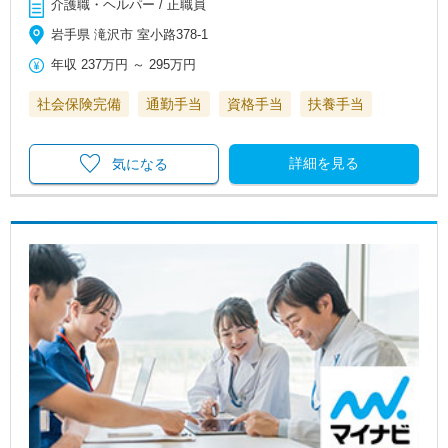
介護職・ヘルパー / 正職員
岩手県 滝沢市 室小路378-1
年収
237万円
～
295万円
社会保険完備
通勤手当
資格手当
扶養手当
詳細を見る
気になる