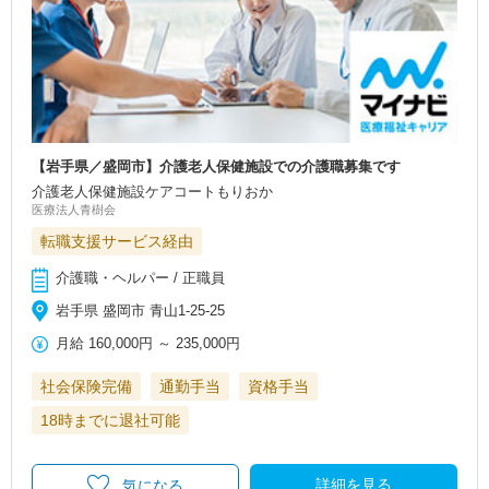
【岩手県／盛岡市】介護老人保健施設での介護職募集です
介護老人保健施設ケアコートもりおか
医療法人青樹会
転職支援サービス経由
介護職・ヘルパー / 正職員
岩手県 盛岡市 青山1-25-25
月給
160,000円
～
235,000円
社会保険完備
通勤手当
資格手当
18時までに退社可能
詳細を見る
気になる