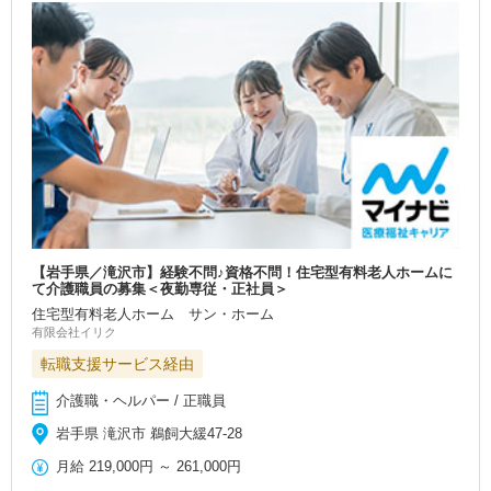
【岩手県／滝沢市】経験不問♪資格不問！住宅型有料老人ホームに
て介護職員の募集＜夜勤専従・正社員＞
住宅型有料老人ホーム サン・ホーム
有限会社イリク
転職支援サービス経由
介護職・ヘルパー / 正職員
岩手県 滝沢市 鵜飼大緩47-28
月給
219,000円
～
261,000円