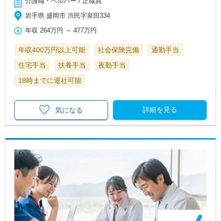
介護職・ヘルパー / 正職員
岩手県 盛岡市 渋民字泉田334
年収
264万円
～
477万円
年収400万円以上可能
社会保険完備
通勤手当
住宅手当
扶養手当
夜勤手当
18時までに退社可能
詳細を見る
気になる