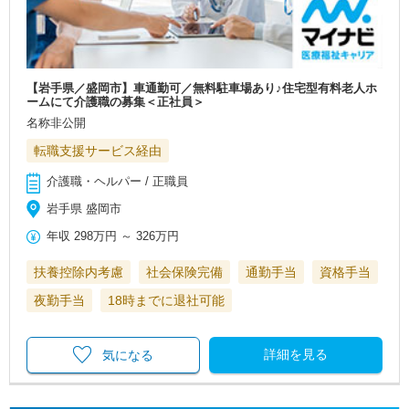
【岩手県／盛岡市】車通勤可／無料駐車場あり♪住宅型有料老人ホ
ームにて介護職の募集＜正社員＞
名称非公開
転職支援サービス経由
介護職・ヘルパー / 正職員
岩手県 盛岡市
年収
298万円
～
326万円
扶養控除内考慮
社会保険完備
通勤手当
資格手当
夜勤手当
18時までに退社可能
詳細を見る
気になる