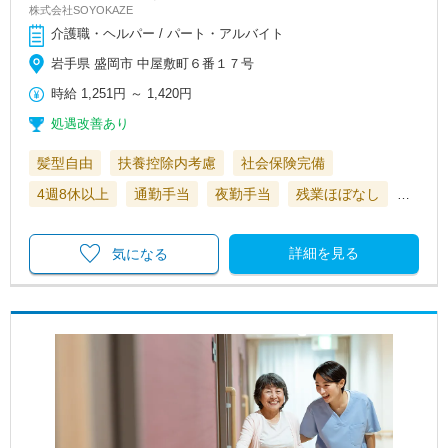
株式会社SOYOKAZE
介護職・ヘルパー / パート・アルバイト
岩手県 盛岡市 中屋敷町６番１７号
時給
1,251円
～
1,420円
処遇改善あり
髪型自由
扶養控除内考慮
社会保険完備
4週8休以上
通勤手当
夜勤手当
残業ほぼなし
…
詳細を見る
気になる