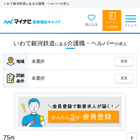
いわて銀河鉄道にある介護職・ヘルパーの求人
ログイン
気になる
メニュー
会員登録
いわて銀河鉄道
介護職・ヘルパー
にある
の
求人
未選択
地域
変更
詳細
未選択
変更
条件
75
件