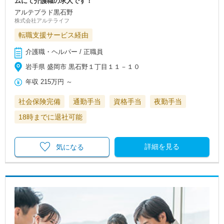
ムにて介護職の求人です！
アルテプラド黒石野
株式会社アルテライフ
転職支援サービス経由
介護職・ヘルパー / 正職員
岩手県 盛岡市 黒石野１丁目１１－１０
年収
215万円
～
社会保険完備
通勤手当
資格手当
夜勤手当
18時までに退社可能
詳細を見る
気になる