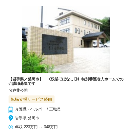
【岩手県／盛岡市】 《残業ほぼなし◎》特別養護老人ホームでの
介護職募集です
名称非公開
転職支援サービス経由
介護職・ヘルパー / 正職員
岩手県 盛岡市
年収
223万円
～
348万円