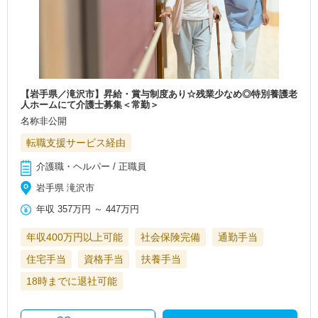
【岩手県／滝沢市】昇給・賞与制度あり☆残業少なめ◎特別養護老
人ホームにて介護士募集＜常勤＞
名称非公開
転職支援サービス経由
介護職・ヘルパー / 正職員
岩手県 滝沢市
年収
357万円
～
447万円
年収400万円以上可能
社会保険完備
通勤手当
住宅手当
資格手当
扶養手当
18時までに退社可能