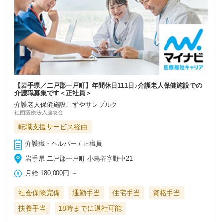
【岩手県／二戸郡一戸町】年間休日111日♪介護老人保健施設での
介護職募集です＜正社員＞
介護老人保健施設こずやサンブルク
社団医療法人藤悠会
転職支援サービス経由
介護職・ヘルパー / 正職員
岩手県 二戸郡一戸町 小鳥谷字野中21
月給
180,000円
～
社会保険完備
通勤手当
住宅手当
資格手当
扶養手当
18時までに退社可能