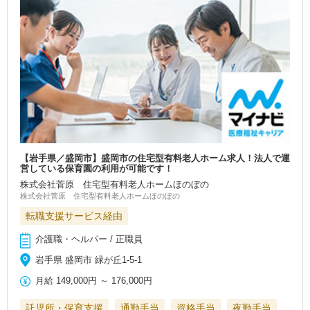
【岩手県／盛岡市】盛岡市の住宅型有料老人ホーム求人！法人で運
営している保育園の利用が可能です！
株式会社菅原 住宅型有料老人ホームほのぼの
株式会社菅原 住宅型有料老人ホームほのぼの
転職支援サービス経由
介護職・ヘルパー / 正職員
岩手県 盛岡市 緑が丘1-5-1
月給
149,000円
～
176,000円
託児所・保育支援
通勤手当
資格手当
夜勤手当