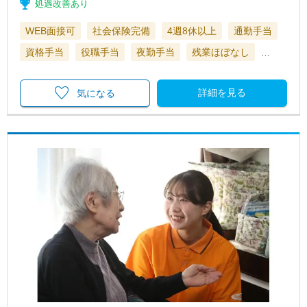
処遇改善あり
WEB面接可
社会保険完備
4週8休以上
通勤手当
資格手当
役職手当
夜勤手当
残業ほぼなし
…
詳細を見る
気になる