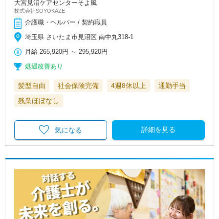
大宮見沼ケアセンターそよ風
株式会社SOYOKAZE
介護職・ヘルパー / 契約職員
埼玉県 さいたま市見沼区 南中丸318-1
月給
265,920円
～
295,920円
処遇改善あり
髪型自由
社会保険完備
4週8休以上
通勤手当
残業ほぼなし
詳細を見る
気になる