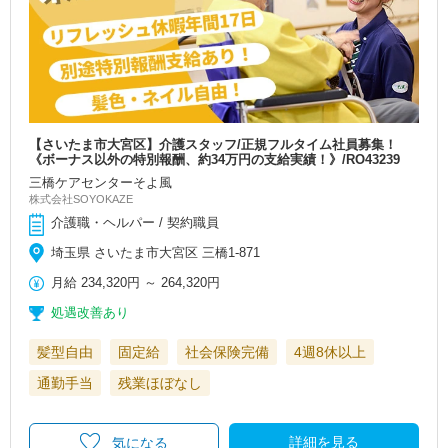
【さいたま市大宮区】介護スタッフ/正規フルタイム社員募集！
《ボーナス以外の特別報酬、約34万円の支給実績！》/RO43239
三橋ケアセンターそよ風
株式会社SOYOKAZE
介護職・ヘルパー / 契約職員
埼玉県 さいたま市大宮区 三橋1-871
月給
234,320円
～
264,320円
処遇改善あり
髪型自由
固定給
社会保険完備
4週8休以上
通勤手当
残業ほぼなし
詳細を見る
気になる