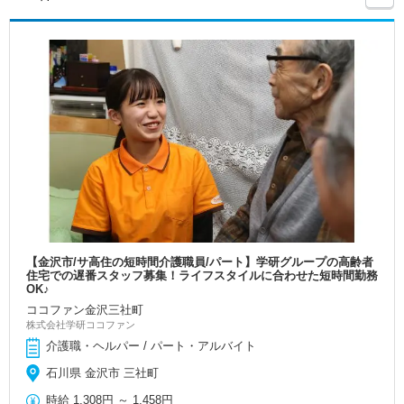
【金沢市/サ高住の短時間介護職員/パート】学研グループの高齢者
住宅での遅番スタッフ募集！ライフスタイルに合わせた短時間勤務
OK♪
ココファン金沢三社町
株式会社学研ココファン
介護職・ヘルパー / パート・アルバイト
石川県 金沢市 三社町
時給
1,308円
～
1,458円