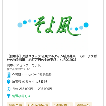
【熊谷市】介護スタッフ/正規フルタイム社員募集！《ボーナス以
外の特別報酬、約27万円の支給実績！》/RO14925
熊谷ケアセンターそよ風
株式会社SOYOKAZE
介護職・ヘルパー / 契約職員
埼玉県 熊谷市 中央5-5-16
月給
265,920円
～
295,920円
処遇改善あり
髪型自由
社会保険完備
4週8休以上
通勤手当