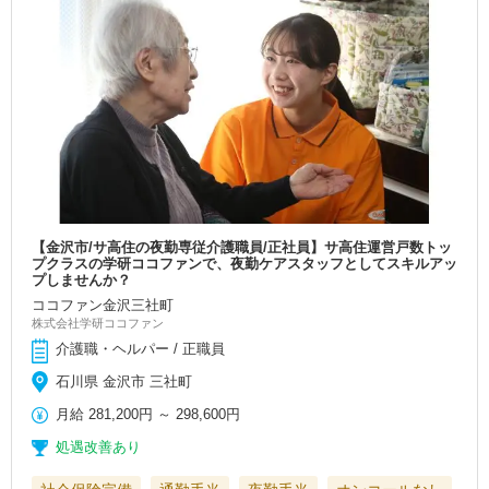
【金沢市/サ高住の夜勤専従介護職員/正社員】サ高住運営戸数トッ
プクラスの学研ココファンで、夜勤ケアスタッフとしてスキルアッ
プしませんか？
ココファン金沢三社町
株式会社学研ココファン
介護職・ヘルパー / 正職員
石川県 金沢市 三社町
月給
281,200円
～
298,600円
処遇改善あり