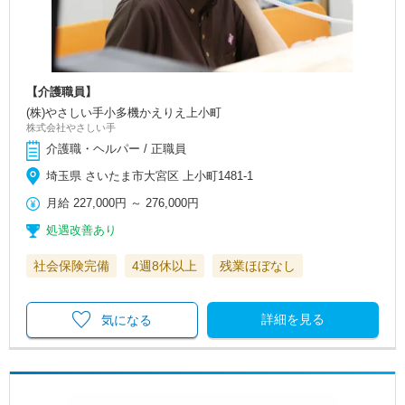
【介護職員】
(株)やさしい手小多機かえりえ上小町
株式会社やさしい手
介護職・ヘルパー / 正職員
埼玉県 さいたま市大宮区 上小町1481-1
月給
227,000円
～
276,000円
処遇改善あり
社会保険完備
4週8休以上
残業ほぼなし
詳細を見る
気になる