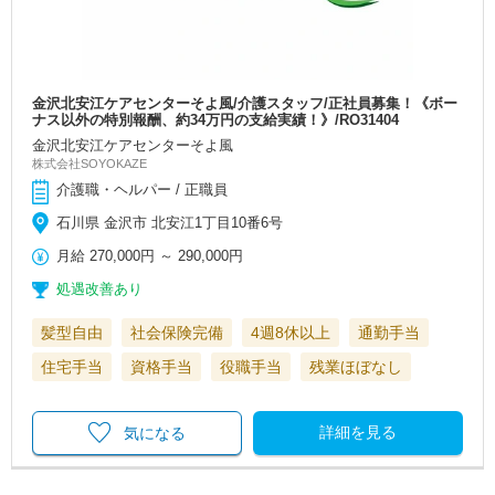
金沢北安江ケアセンターそよ風/介護スタッフ/正社員募集！《ボー
ナス以外の特別報酬、約34万円の支給実績！》/RO31404
金沢北安江ケアセンターそよ風
株式会社SOYOKAZE
介護職・ヘルパー / 正職員
石川県 金沢市 北安江1丁目10番6号
月給
270,000円
～
290,000円
処遇改善あり
髪型自由
社会保険完備
4週8休以上
通勤手当
住宅手当
資格手当
役職手当
残業ほぼなし
詳細を見る
気になる