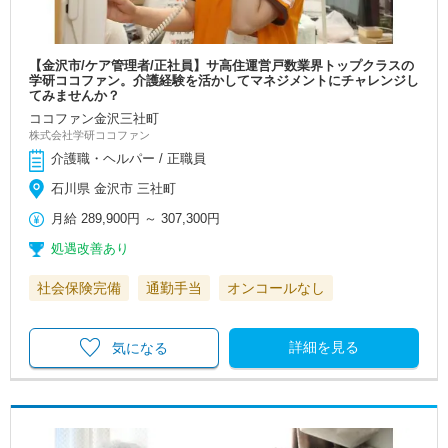
【金沢市/ケア管理者/正社員】サ高住運営戸数業界トップクラスの
学研ココファン。介護経験を活かしてマネジメントにチャレンジし
てみませんか？
ココファン金沢三社町
株式会社学研ココファン
介護職・ヘルパー / 正職員
石川県 金沢市 三社町
月給
289,900円
～
307,300円
処遇改善あり
社会保険完備
通勤手当
オンコールなし
詳細を見る
気になる