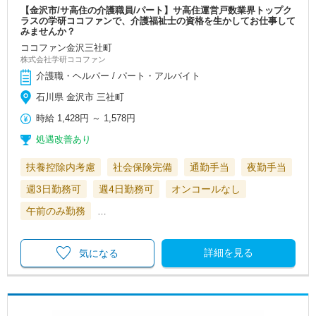
【金沢市/サ高住の介護職員/パート】サ高住運営戸数業界トップク
ラスの学研ココファンで、介護福祉士の資格を生かしてお仕事して
みませんか？
ココファン金沢三社町
株式会社学研ココファン
介護職・ヘルパー / パート・アルバイト
石川県 金沢市 三社町
時給
1,428円
～
1,578円
処遇改善あり
扶養控除内考慮
社会保険完備
通勤手当
夜勤手当
週3日勤務可
週4日勤務可
オンコールなし
午前のみ勤務
…
詳細を見る
気になる