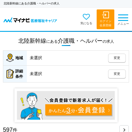
北陸新幹線にある介護職・ヘルパーの求人
ログイン
気になる
メニュー
会員登録
北陸新幹線
介護職・ヘルパー
にある
の
求人
未選択
地域
変更
詳細
未選択
変更
条件
597
件