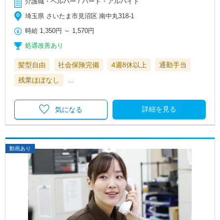
介護職・ヘルパー / パート・アルバイト
埼玉県 さいたま市見沼区 南中丸318-1
時給
1,350円
～
1,570円
処遇改善あり
髪型自由
社会保険完備
4週8休以上
通勤手当
残業ほぼなし
…
詳細を見る
気になる
動画あり