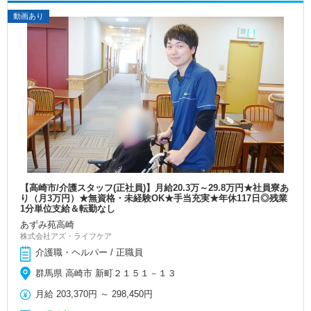
動画あり
【高崎市/介護スタッフ(正社員)】月給20.3万～29.8万円★社員寮あ
り（月3万円）★無資格・未経験OK★手当充実★年休117日◎残業
1分単位支給＆転勤なし
あずみ苑高崎
株式会社アズ・ライフケア
介護職・ヘルパー / 正職員
群馬県 高崎市 新町２１５１－１３
月給
203,370円
～
298,450円