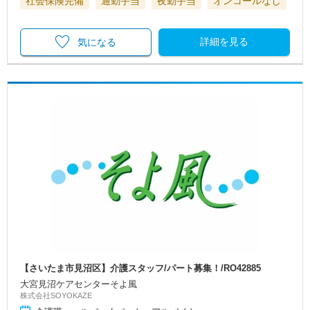
社会保険完備
通勤手当
夜勤手当
オンコールなし
詳細を見る
気になる
【さいたま市見沼区】介護スタッフ/パート募集！/RO42885
大宮見沼ケアセンターそよ風
株式会社SOYOKAZE