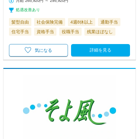
月給
265,920円
～
295,920円
処遇改善あり
髪型自由
社会保険完備
4週8休以上
通勤手当
住宅手当
資格手当
役職手当
残業ほぼなし
詳細を見る
気になる