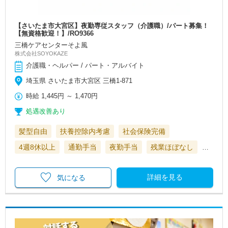
【さいたま市大宮区】夜勤専従スタッフ（介護職）/パート募集！
【無資格歓迎！】/RO9366
三橋ケアセンターそよ風
株式会社SOYOKAZE
介護職・ヘルパー / パート・アルバイト
埼玉県 さいたま市大宮区 三橋1-871
時給
1,445円
～
1,470円
処遇改善あり
髪型自由
扶養控除内考慮
社会保険完備
4週8休以上
通勤手当
夜勤手当
残業ほぼなし
…
詳細を見る
気になる