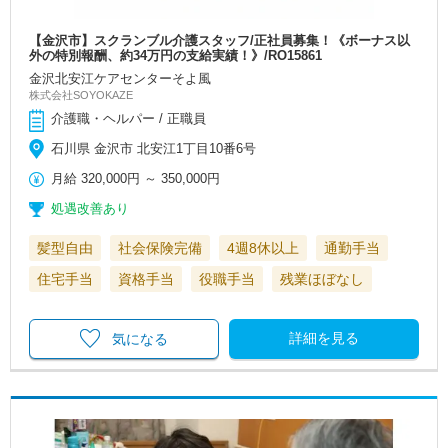
【金沢市】スクランブル介護スタッフ/正社員募集！《ボーナス以
外の特別報酬、約34万円の支給実績！》/RO15861
金沢北安江ケアセンターそよ風
株式会社SOYOKAZE
介護職・ヘルパー / 正職員
石川県 金沢市 北安江1丁目10番6号
月給
320,000円
～
350,000円
処遇改善あり
髪型自由
社会保険完備
4週8休以上
通勤手当
住宅手当
資格手当
役職手当
残業ほぼなし
詳細を見る
気になる