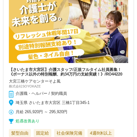
【さいたま市大宮区】介護スタッフ/正規フルタイム社員募集！
《ボーナス以外の特別報酬、約34万円の支給実績！》/RO44220
大宮三橋ケアセンターそよ風
株式会社SOYOKAZE
介護職・ヘルパー / 契約職員
埼玉県 さいたま市大宮区 三橋1丁目345-1
月給
265,920円
～
295,920円
処遇改善あり
髪型自由
固定給
社会保険完備
4週8休以上