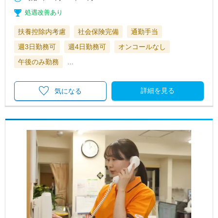
処遇改善あり
扶養控除内考慮
社会保険完備
通勤手当
週3日勤務可
週4日勤務可
オンコールなし
午後のみ勤務
…
詳細を見る
気になる