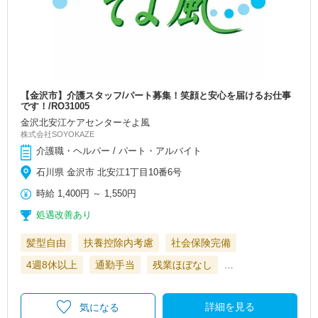
【金沢市】介護スタッフ/パート募集！笑顔と安心を届けるお仕事
です！/RO31005
金沢北安江ケアセンターそよ風
株式会社SOYOKAZE
介護職・ヘルパー / パート・アルバイト
石川県 金沢市 北安江1丁目10番6号
時給
1,400円
～
1,550円
処遇改善あり
髪型自由
扶養控除内考慮
社会保険完備
4週8休以上
通勤手当
残業ほぼなし
…
詳細を見る
気になる