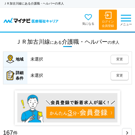
ＪＲ加古川線にある介護職・ヘルパーの求人
ログイン
気になる
メニュー
会員登録
ＪＲ加古川線
介護職・ヘルパー
にある
の
求人
未選択
地域
変更
詳細
未選択
変更
条件
167
件