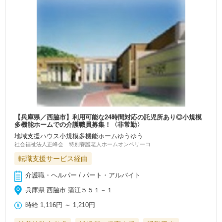
【兵庫県／西脇市】利用可能な24時間対応の託児所あり◎小規模
多機能ホームでの介護職員募集！〈非常勤〉
地域支援ハウス小規模多機能ホームゆうゆう
社会福祉法人正峰会 特別養護老人ホームオンベリーコ
転職支援サービス経由
介護職・ヘルパー / パート・アルバイト
兵庫県 西脇市 蒲江５５１－１
時給
1,116円
～
1,210円