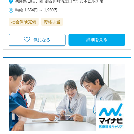
兵庫県 加古川市 加古川町溝之口755 安本ビル2F南
時給
1,654円
～
1,950円
社会保険完備
資格手当
詳細を見る
気になる