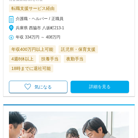
転職支援サービス経由
介護職・ヘルパー / 正職員
兵庫県 西脇市 八坂町213-1
年収
334万円
～
408万円
年収400万円以上可能
託児所・保育支援
4週8休以上
扶養手当
夜勤手当
18時までに退社可能
詳細を見る
気になる