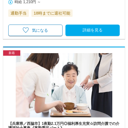
時給
1,210円
～
通勤手当
18時までに退社可能
詳細を見る
気になる
新着
【兵庫県／西脇市】1夜勤2.1万円◎福利厚生充実☆訪問介護での介
護福祉士募集《夜勤専従パート》