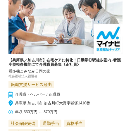
【兵庫県／加古川市】在宅ケアに特化！日勤帯◎駅徒歩圏内♪看護
小規模多機能にて介護職員募集《正社員》
看多機こみなみ日岡の家
社会福祉法人福陽会
転職支援サービス経由
介護職・ヘルパー / 正職員
兵庫県 加古川市 加古川町大野字狐塚1416番
年収
330万円
～
370万円
社会保険完備
通勤手当
資格手当