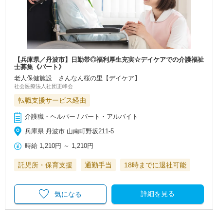
【兵庫県／丹波市】日勤帯◎福利厚生充実☆デイケアでの介護福祉
士募集《パート》
老人保健施設 さんなん桜の里【デイケア】
社会医療法人社団正峰会
転職支援サービス経由
介護職・ヘルパー / パート・アルバイト
兵庫県 丹波市 山南町野坂211-5
時給
1,210円
～
1,210円
託児所・保育支援
通勤手当
18時までに退社可能
詳細を見る
気になる