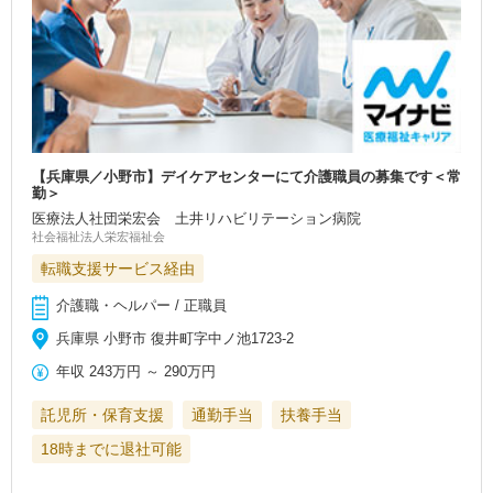
【兵庫県／小野市】デイケアセンターにて介護職員の募集です＜常
勤＞
医療法人社団栄宏会 土井リハビリテーション病院
社会福祉法人栄宏福祉会
転職支援サービス経由
介護職・ヘルパー / 正職員
兵庫県 小野市 復井町字中ノ池1723-2
年収
243万円
～
290万円
託児所・保育支援
通勤手当
扶養手当
18時までに退社可能