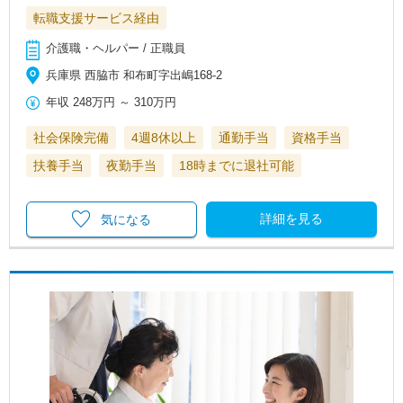
転職支援サービス経由
介護職・ヘルパー / 正職員
兵庫県 西脇市 和布町字出嶋168-2
年収
248万円
～
310万円
社会保険完備
4週8休以上
通勤手当
資格手当
扶養手当
夜勤手当
18時までに退社可能
詳細を見る
気になる