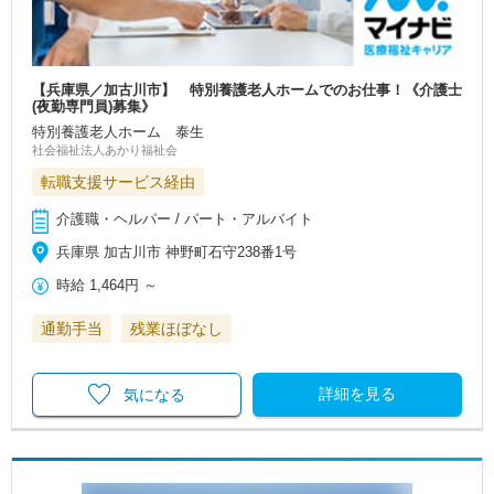
【兵庫県／加古川市】 特別養護老人ホームでのお仕事！《介護士
(夜勤専門員)募集》
特別養護老人ホーム 泰生
社会福祉法人あかり福祉会
転職支援サービス経由
介護職・ヘルパー / パート・アルバイト
兵庫県 加古川市 神野町石守238番1号
時給
1,464円
～
通勤手当
残業ほぼなし
詳細を見る
気になる