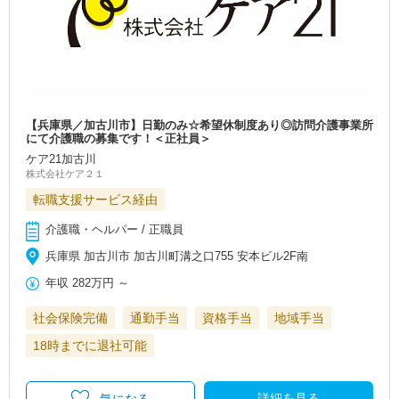
【兵庫県／加古川市】日勤のみ☆希望休制度あり◎訪問介護事業所
にて介護職の募集です！＜正社員＞
ケア21加古川
株式会社ケア２１
転職支援サービス経由
介護職・ヘルパー / 正職員
兵庫県 加古川市 加古川町溝之口755 安本ビル2F南
年収
282万円
～
社会保険完備
通勤手当
資格手当
地域手当
18時までに退社可能
詳細を見る
気になる