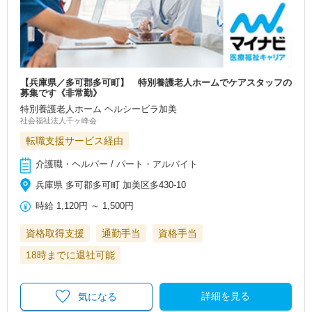
【兵庫県／多可郡多可町】 特別養護老人ホームでケアスタッフの
募集です《非常勤》
特別養護老人ホーム ヘルシービラ加美
社会福祉法人千ヶ峰会
転職支援サービス経由
介護職・ヘルパー / パート・アルバイト
兵庫県 多可郡多可町 加美区多430-10
時給
1,120円
～
1,500円
資格取得支援
通勤手当
資格手当
18時までに退社可能
詳細を見る
気になる