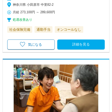
神奈川県 小田原市 中里82-2
月給
273,100円
～
289,600円
処遇改善あり
社会保険完備
通勤手当
オンコールなし
詳細を見る
気になる