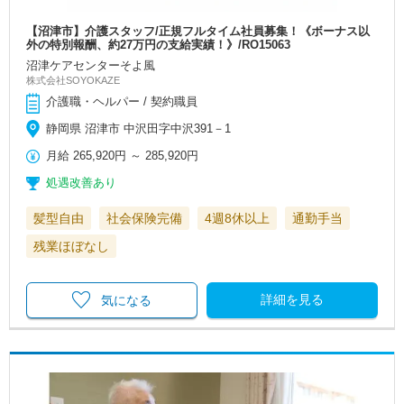
【沼津市】介護スタッフ/正規フルタイム社員募集！《ボーナス以
外の特別報酬、約27万円の支給実績！》/RO15063
沼津ケアセンターそよ風
株式会社SOYOKAZE
介護職・ヘルパー / 契約職員
静岡県 沼津市 中沢田字中沢391－1
月給
265,920円
～
285,920円
処遇改善あり
髪型自由
社会保険完備
4週8休以上
通勤手当
残業ほぼなし
詳細を見る
気になる