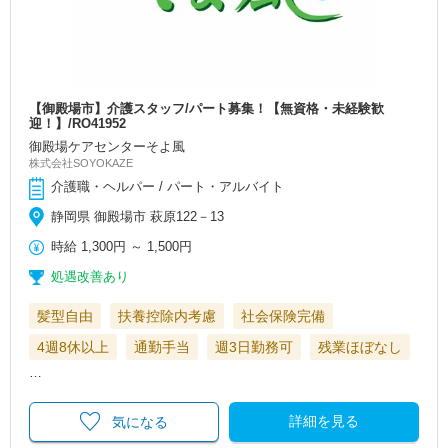
【御殿場市】介護スタッフ/パート募集！【無資格・未経験歓
迎！】/RO41952
御殿場ケアセンターそよ風
株式会社SOYOKAZE
介護職・ヘルパー / パート・アルバイト
静岡県 御殿場市 萩原122－13
時給
1,300円
～
1,500円
処遇改善あり
髪型自由
扶養控除内考慮
社会保険完備
4週8休以上
通勤手当
週3日勤務可
残業ほぼなし
…
詳細を見る
気になる