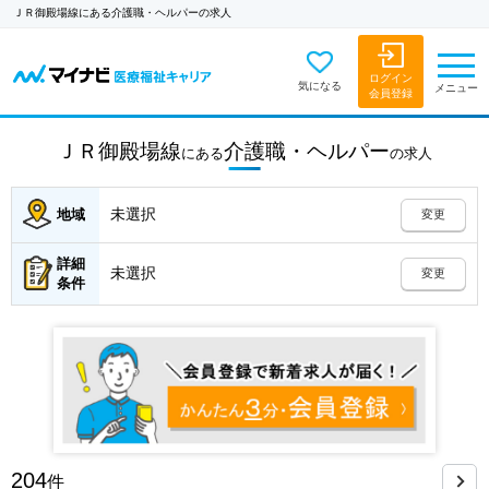
ＪＲ御殿場線にある介護職・ヘルパーの求人
ログイン
気になる
メニュー
会員登録
ＪＲ御殿場線
介護職・ヘルパー
にある
の
求人
未選択
地域
変更
詳細
未選択
変更
条件
204
件