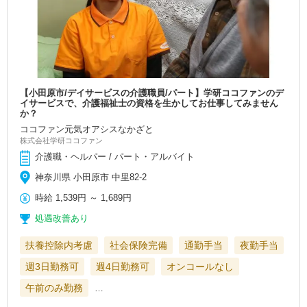
【小田原市/デイサービスの介護職員/パート】学研ココファンのデ
イサービスで、介護福祉士の資格を生かしてお仕事してみません
か？
ココファン元気オアシスなかざと
株式会社学研ココファン
介護職・ヘルパー / パート・アルバイト
神奈川県 小田原市 中里82-2
時給
1,539円
～
1,689円
処遇改善あり
扶養控除内考慮
社会保険完備
通勤手当
夜勤手当
週3日勤務可
週4日勤務可
オンコールなし
午前のみ勤務
…