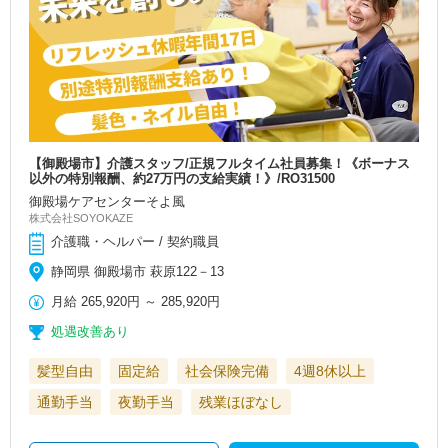
【御殿場市】介護スタッフ/正規フルタイム社員募集！《ボーナス
以外の特別報酬、約27万円の支給実績！》/RO31500
御殿場ケアセンターそよ風
株式会社SOYOKAZE
介護職・ヘルパー / 契約職員
静岡県 御殿場市 萩原122－13
月給
265,920円
～
285,920円
処遇改善あり
髪型自由
固定給
社会保険完備
4週8休以上
通勤手当
夜勤手当
残業ほぼなし