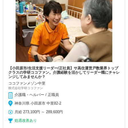
【小田原市/生活支援リーダー/正社員】サ高住運営戸数業界トップ
クラスの学研ココファン。介護経験を活かしてリーダー職にチャレ
ンジしてみませんか？
ココファンメゾン中里
株式会社学研ココファン
介護職・ヘルパー / 正職員
神奈川県 小田原市 中里82-2
月給
273,100円
～
289,600円
処遇改善あり