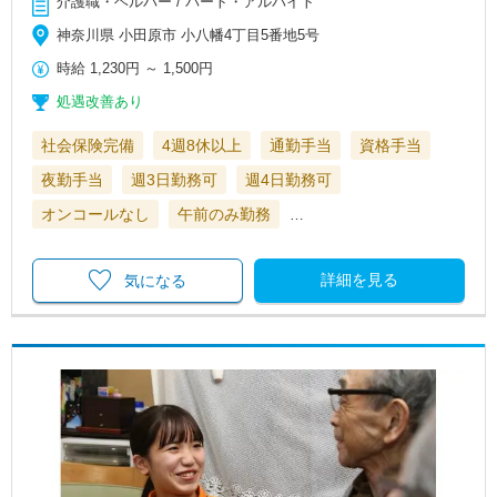
介護職・ヘルパー / パート・アルバイト
神奈川県 小田原市 小八幡4丁目5番地5号
時給
1,230円
～
1,500円
処遇改善あり
社会保険完備
4週8休以上
通勤手当
資格手当
夜勤手当
週3日勤務可
週4日勤務可
オンコールなし
午前のみ勤務
…
詳細を見る
気になる