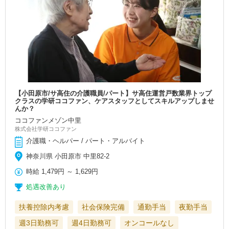
【小田原市/サ高住の介護職員/パート】サ高住運営戸数業界トップ
クラスの学研ココファン、ケアスタッフとしてスキルアップしませ
んか？
ココファンメゾン中里
株式会社学研ココファン
介護職・ヘルパー / パート・アルバイト
神奈川県 小田原市 中里82-2
時給
1,479円
～
1,629円
処遇改善あり
扶養控除内考慮
社会保険完備
通勤手当
夜勤手当
週3日勤務可
週4日勤務可
オンコールなし