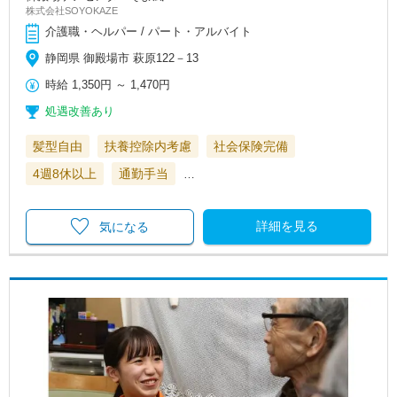
株式会社SOYOKAZE
介護職・ヘルパー / パート・アルバイト
静岡県 御殿場市 萩原122－13
時給
1,350円
～
1,470円
処遇改善あり
髪型自由
扶養控除内考慮
社会保険完備
4週8休以上
通勤手当
…
詳細を見る
気になる