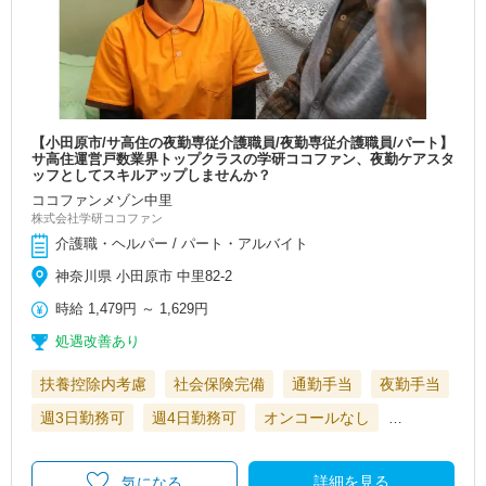
【小田原市/サ高住の夜勤専従介護職員/夜勤専従介護職員/パート】
サ高住運営戸数業界トップクラスの学研ココファン、夜勤ケアスタ
ッフとしてスキルアップしませんか？
ココファンメゾン中里
株式会社学研ココファン
介護職・ヘルパー / パート・アルバイト
神奈川県 小田原市 中里82-2
時給
1,479円
～
1,629円
処遇改善あり
扶養控除内考慮
社会保険完備
通勤手当
夜勤手当
週3日勤務可
週4日勤務可
オンコールなし
…
詳細を見る
気になる