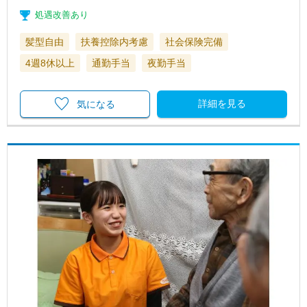
処遇改善あり
髪型自由
扶養控除内考慮
社会保険完備
4週8休以上
通勤手当
夜勤手当
詳細を見る
気になる