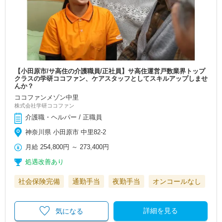
【小田原市/サ高住の介護職員/正社員】サ高住運営戸数業界トップ
クラスの学研ココファン、ケアスタッフとしてスキルアップしませ
んか？
ココファンメゾン中里
株式会社学研ココファン
介護職・ヘルパー / 正職員
神奈川県 小田原市 中里82-2
月給
254,800円
～
273,400円
処遇改善あり
社会保険完備
通勤手当
夜勤手当
オンコールなし
詳細を見る
気になる