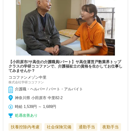
【小田原市/サ高住の介護職員/パート】サ高住運営戸数業界トップ
クラスの学研ココファンで、介護福祉士の資格を生かしてお仕事し
てみませんか？
ココファンメゾン中里
株式会社学研ココファン
介護職・ヘルパー / パート・アルバイト
神奈川県 小田原市 中里82-2
時給
1,539円
～
1,689円
処遇改善あり
扶養控除内考慮
社会保険完備
通勤手当
夜勤手当