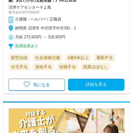
酬、約27万円の支給実績！》/RO13836
沼津ケアセンターそよ風
株式会社SOYOKAZE
介護職・ヘルパー / 正職員
静岡県 沼津市 中沢田字中沢391－1
月給
273,920円
～
318,920円
処遇改善あり
髪型自由
社会保険完備
4週8休以上
通勤手当
住宅手当
資格手当
役職手当
残業ほぼなし
詳細を見る
気になる