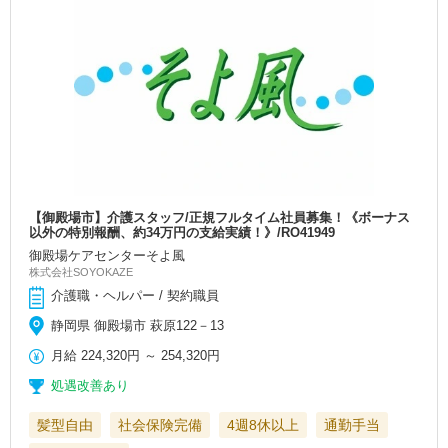
【御殿場市】介護スタッフ/正規フルタイム社員募集！《ボーナス
以外の特別報酬、約34万円の支給実績！》/RO41949
御殿場ケアセンターそよ風
株式会社SOYOKAZE
介護職・ヘルパー / 契約職員
静岡県 御殿場市 萩原122－13
月給
224,320円
～
254,320円
処遇改善あり
髪型自由
社会保険完備
4週8休以上
通勤手当