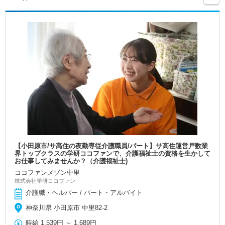
【小田原市/サ高住の夜勤専従介護職員/パート】サ高住運営戸数業
界トップクラスの学研ココファンで、介護福祉士の資格を生かして
お仕事してみませんか？（介護福祉士)
ココファンメゾン中里
株式会社学研ココファン
介護職・ヘルパー / パート・アルバイト
神奈川県 小田原市 中里82-2
時給
1,539円
～
1,689円