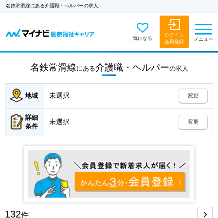
名鉄常滑線にある介護職・ヘルパーの求人
ログイン
気になる
メニュー
会員登録
名鉄常滑線
介護職・ヘルパー
にある
の
求人
未選択
地域
変更
詳細
未選択
変更
条件
132
件