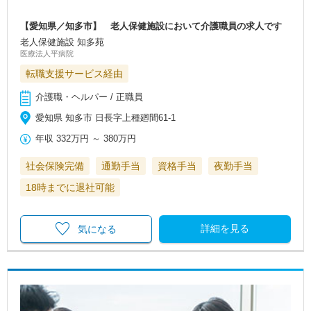
【愛知県／知多市】 老人保健施設において介護職員の求人です
老人保健施設 知多苑
医療法人平病院
転職支援サービス経由
介護職・ヘルパー / 正職員
愛知県 知多市 日長字上種廻間61-1
年収
332万円
～
380万円
社会保険完備
通勤手当
資格手当
夜勤手当
18時までに退社可能
詳細を見る
気になる