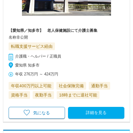
【愛知県／知多市】 老人保健施設にて介護士募集
名称非公開
転職支援サービス経由
介護職・ヘルパー / 正職員
愛知県 知多市
年収
276万円
～
424万円
年収400万円以上可能
社会保険完備
通勤手当
資格手当
夜勤手当
18時までに退社可能
詳細を見る
気になる