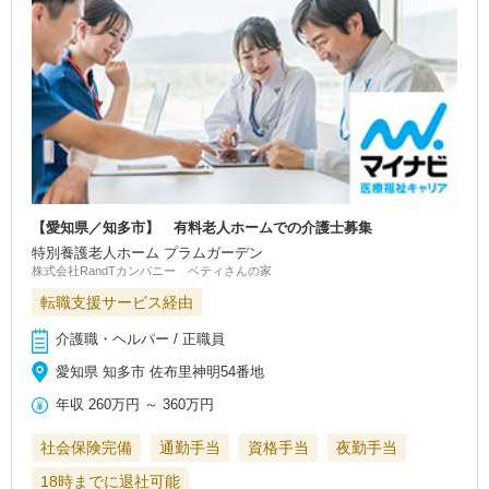
【愛知県／知多市】 有料老人ホームでの介護士募集
特別養護老人ホーム プラムガーデン
株式会社RandTカンパニー ベティさんの家
転職支援サービス経由
介護職・ヘルパー / 正職員
愛知県 知多市 佐布里神明54番地
年収
260万円
～
360万円
社会保険完備
通勤手当
資格手当
夜勤手当
18時までに退社可能