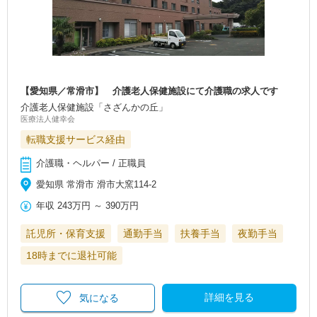
【愛知県／常滑市】 介護老人保健施設にて介護職の求人です
介護老人保健施設「さざんかの丘」
医療法人健幸会
転職支援サービス経由
介護職・ヘルパー / 正職員
愛知県 常滑市 滑市大窯114-2
年収
243万円
～
390万円
託児所・保育支援
通勤手当
扶養手当
夜勤手当
18時までに退社可能
詳細を見る
気になる