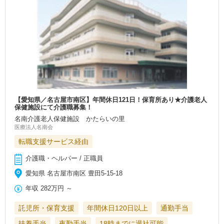
【愛知県／名古屋市南区】年間休日121日！保育所あり★介護老人
保健施設にて介護職募集！
名南介護老人保健施設 かたらいの里
医療法人名南会
転職支援サービス経由
介護職・ヘルパー / 正職員
愛知県 名古屋市南区 豊田5-15-18
年収
282万円
～
託児所・保育支援
年間休日120日以上
通勤手当
扶養手当
夜勤手当
18時までに退社可能