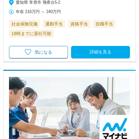
愛知県 常滑市 飛香台5-2
年収
216万円
～
240万円
社会保険完備
通勤手当
資格手当
役職手当
18時までに退社可能
詳細を見る
気になる