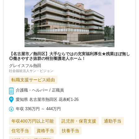
【名古屋市／熱田区】大手ならではの充実福利厚生★残業ほぼ無し
◎働きやすさ抜群の特別養護老人ホーム！
グレイスフル熱田
社会福祉法人サン・ビジョン
転職支援サービス経由
介護職・ヘルパー / 正職員
愛知県 名古屋市熱田区 花表町1-26
年収
336万円
～
444万円
年収400万円以上可能
託児所・保育支援
通勤手当
住宅手当
資格手当
扶養手当