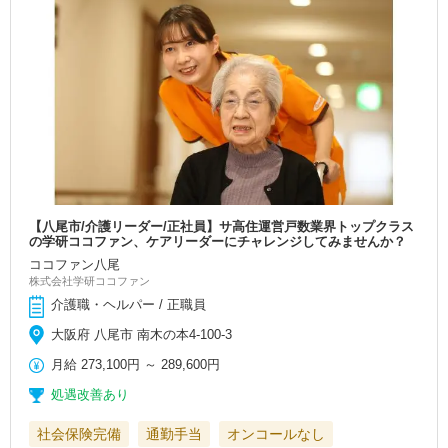
【八尾市/介護リーダー/正社員】サ高住運営戸数業界トップクラス
の学研ココファン、ケアリーダーにチャレンジしてみませんか？
ココファン八尾
株式会社学研ココファン
介護職・ヘルパー / 正職員
大阪府 八尾市 南木の本4-100-3
月給
273,100円
～
289,600円
処遇改善あり
社会保険完備
通勤手当
オンコールなし