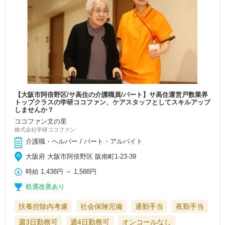
【大阪市阿倍野区/サ高住の介護職員/パート】サ高住運営戸数業界
トップクラスの学研ココファン、ケアスタッフとしてスキルアップ
しませんか？
ココファン文の里
株式会社学研ココファン
介護職・ヘルパー / パート・アルバイト
大阪府 大阪市阿倍野区 阪南町1-23-39
時給
1,438円
～
1,588円
処遇改善あり
扶養控除内考慮
社会保険完備
通勤手当
夜勤手当
週3日勤務可
週4日勤務可
オンコールなし