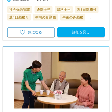
社会保険完備
通勤手当
資格手当
週3日勤務可
週4日勤務可
午前のみ勤務
午後のみ勤務
…
詳細を見る
気になる