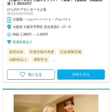
迎！】/RO14757
ひらのケアセンターそよ風
株式会社SOYOKAZE
介護職・ヘルパー / パート・アルバイト
大阪府 大阪市平野区 長吉長原4－17－6
時給
1,380円
～
1,420円
処遇改善あり
髪型自由
扶養控除内考慮
社会保険完備
4週8休以上
通勤手当
…
詳細を見る
気になる