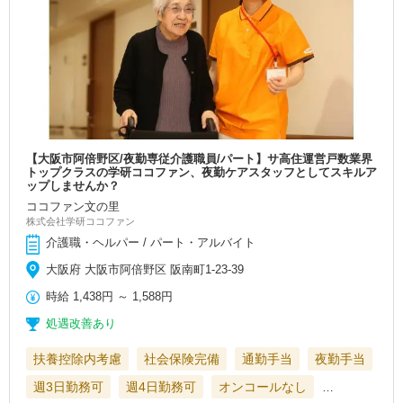
【大阪市阿倍野区/夜勤専従介護職員/パート】サ高住運営戸数業界
トップクラスの学研ココファン、夜勤ケアスタッフとしてスキルア
ップしませんか？
ココファン文の里
株式会社学研ココファン
介護職・ヘルパー / パート・アルバイト
大阪府 大阪市阿倍野区 阪南町1-23-39
時給
1,438円
～
1,588円
処遇改善あり
扶養控除内考慮
社会保険完備
通勤手当
夜勤手当
週3日勤務可
週4日勤務可
オンコールなし
…