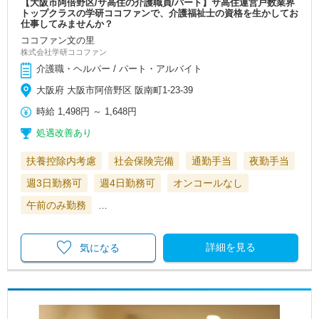
【大阪市阿倍野区/サ高住の介護職員/パート】サ高住運営戸数業界
トップクラスの学研ココファンで、介護福祉士の資格を生かしてお
仕事してみませんか？
ココファン文の里
株式会社学研ココファン
介護職・ヘルパー / パート・アルバイト
大阪府 大阪市阿倍野区 阪南町1-23-39
時給
1,498円
～
1,648円
処遇改善あり
扶養控除内考慮
社会保険完備
通勤手当
夜勤手当
週3日勤務可
週4日勤務可
オンコールなし
午前のみ勤務
…
詳細を見る
気になる