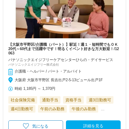
【大阪市平野区/介護職（パート）】駅近！週１・短時間でもＯＫ
20代～60代まで活躍中です！明るくイベント好きな方大歓迎！/12
063
パナソニックエイジフリーケアセンターひらの・デイサービス
パナソニックエイジフリー株式会社
介護職・ヘルパー / パート・アルバイト
大阪府 大阪市平野区 長吉出戸2-5-13ピュール出戸1F
時給
1,185円
～
1,370円
社会保険完備
通勤手当
資格手当
週3日勤務可
週4日勤務可
午前のみ勤務
午後のみ勤務
…
詳細を見る
気になる