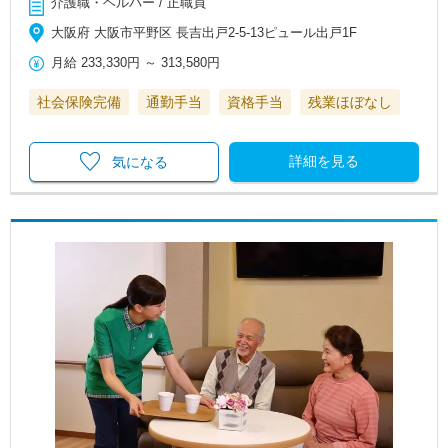
介護職・ヘルパー / 正職員
大阪府 大阪市平野区 長吉出戸2-5-13ピュール出戸1F
月給
233,330円
～
313,580円
社会保険完備
通勤手当
資格手当
残業ほぼなし
詳細を見る
気になる