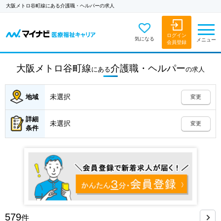
大阪メトロ谷町線にある介護職・ヘルパーの求人
ログイン
気になる
メニュー
会員登録
大阪メトロ谷町線
介護職・ヘルパー
にある
の
求人
未選択
地域
変更
詳細
未選択
変更
条件
579
件