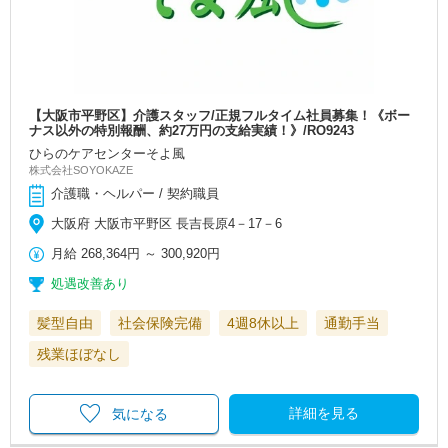
【大阪市平野区】介護スタッフ/正規フルタイム社員募集！《ボー
ナス以外の特別報酬、約27万円の支給実績！》/RO9243
ひらのケアセンターそよ風
株式会社SOYOKAZE
介護職・ヘルパー / 契約職員
大阪府 大阪市平野区 長吉長原4－17－6
月給
268,364円
～
300,920円
処遇改善あり
髪型自由
社会保険完備
4週8休以上
通勤手当
残業ほぼなし
詳細を見る
気になる