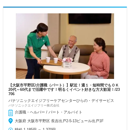
【大阪市平野区/介護職（パート）】駅近！週１・短時間でもＯＫ
20代～60代まで活躍中です！明るくイベント好きな方大歓迎！/23
706
パナソニックエイジフリーケアセンターひらの・デイサービス
パナソニックエイジフリー株式会社
介護職・ヘルパー / パート・アルバイト
大阪府 大阪市平野区 長吉出戸2-5-13ピュール出戸1F
時給
1,185円
～
1,370円