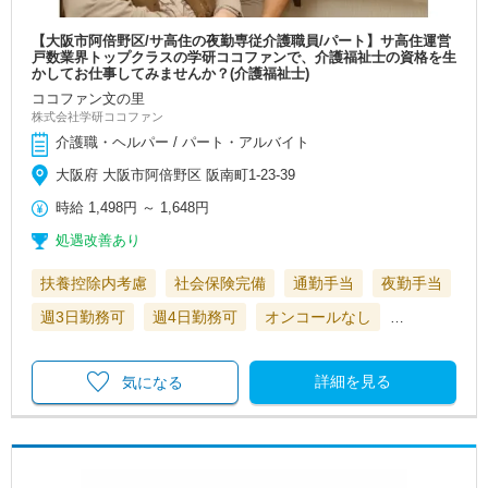
【大阪市阿倍野区/サ高住の夜勤専従介護職員/パート】サ高住運営
戸数業界トップクラスの学研ココファンで、介護福祉士の資格を生
かしてお仕事してみませんか？(介護福祉士)
ココファン文の里
株式会社学研ココファン
介護職・ヘルパー / パート・アルバイト
大阪府 大阪市阿倍野区 阪南町1-23-39
時給
1,498円
～
1,648円
処遇改善あり
扶養控除内考慮
社会保険完備
通勤手当
夜勤手当
週3日勤務可
週4日勤務可
オンコールなし
…
詳細を見る
気になる