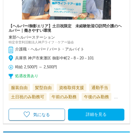
【ヘルパー/御影エリア】土日祝限定 未経験歓迎◎訪問介護のヘ
ルパー｜働きやすい環境
東部ヘルパーステーション
特定非営利活動法人神戸ライフ・ケアー協会
介護職・ヘルパー / パート・アルバイト
兵庫県 神戸市東灘区 御影中町2－8－20－101
時給
2,500円
～
2,500円
処遇改善あり
服装自由
髪型自由
資格取得支援
通勤手当
土日祝のみ勤務可
午前のみ勤務
午後のみ勤務
…
詳細を見る
気になる