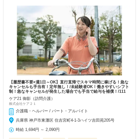
【履歴書不要×週1日～OK】直行直帰でスキマ時間に稼げる！急な
キャンセルも手当有！定年無し！/未経験者OK！働きやすいシフト
制！急なキャンセルが発生した場合でも手当で給与を補償！/111
ケア21 御影（訪問介護）
株式会社ケア２１
介護職・ヘルパー / パート・アルバイト
兵庫県 神戸市東灘区 住吉宮町4-1-3ハイツ吉田苑205号
時給
1,694円
～
2,090円