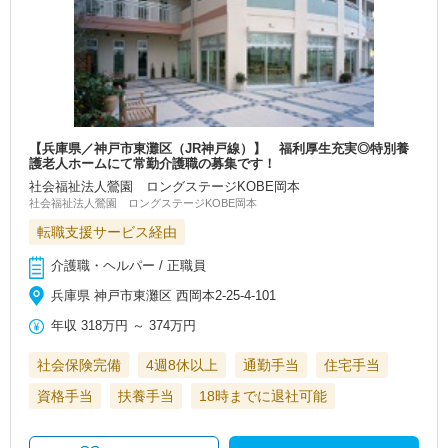
【兵庫県／神戸市東灘区（JR神戸線）】 福利厚生充実◎特別養
護老人ホームにて常勤介護職の募集です！
社会福祉法人鶯園 ロングステージKOBE岡本
社会福祉法人鶯園 ロングステージKOBE岡本
転職支援サービス経由
介護職・ヘルパー / 正職員
兵庫県 神戸市東灘区 西岡本2-25-4-101
年収
318万円
～
374万円
社会保険完備
4週8休以上
通勤手当
住宅手当
資格手当
扶養手当
18時までに退社可能