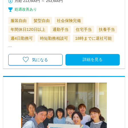
月給
213,600円
～
253,600円
処遇改善あり
服装自由
髪型自由
社会保険完備
年間休日120日以上
通勤手当
住宅手当
扶養手当
週4日勤務可
時短勤務相談可
18時までに退社可能
…
詳細を見る
気になる