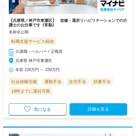
【兵庫県／神戸市東灘区】 老健・通所リハビリテーションでの介
護士のお仕事です《常勤》
名称非公開
転職支援サービス経由
介護職・ヘルパー / 正職員
兵庫県 神戸市東灘区
年収
226万円
～
339万円
社会保険完備
通勤手当
住宅手当
扶養手当
18時までに退社可能
詳細を見る
気になる