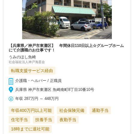
【兵庫県／神戸市東灘区】 年間休日110日以上☆グループホーム
にて介護職のお仕事です！
うみのほし魚崎
社会福祉法人神戸海星会
転職支援サービス経由
介護職・ヘルパー / 正職員
兵庫県 神戸市東灘区 魚崎南町8丁目10番10号
年収
287万円
～
448万円
年収400万円以上可能
社会保険完備
通勤手当
住宅手当
扶養手当
夜勤手当
18時までに退社可能