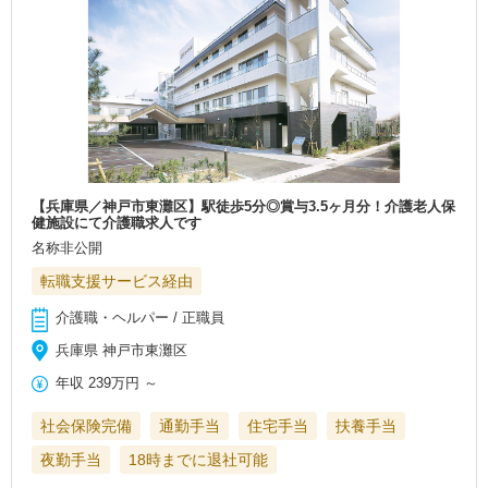
【兵庫県／神戸市東灘区】駅徒歩5分◎賞与3.5ヶ月分！介護老人保
健施設にて介護職求人です
名称非公開
転職支援サービス経由
介護職・ヘルパー / 正職員
兵庫県 神戸市東灘区
年収
239万円
～
社会保険完備
通勤手当
住宅手当
扶養手当
夜勤手当
18時までに退社可能