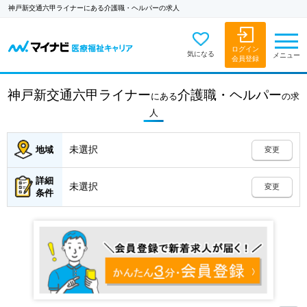
神戸新交通六甲ライナーにある介護職・ヘルパーの求人
ログイン
気になる
メニュー
会員登録
神戸新交通六甲ライナー
介護職・ヘルパー
にある
の
求
人
未選択
地域
変更
詳細
未選択
変更
条件