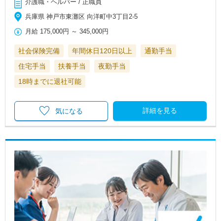
介護職・ヘルパー / 正職員
兵庫県 神戸市東灘区 向洋町中3丁目2-5
月給
175,000円
～
345,000円
社会保険完備
年間休日120日以上
通勤手当
住宅手当
扶養手当
夜勤手当
18時までに退社可能
詳細を見る
気になる