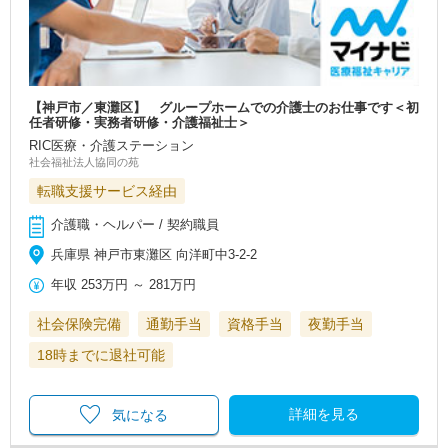
【神戸市／東灘区】 グループホームでの介護士のお仕事です＜初
任者研修・実務者研修・介護福祉士＞
RIC医療・介護ステーション
社会福祉法人協同の苑
転職支援サービス経由
介護職・ヘルパー / 契約職員
兵庫県 神戸市東灘区 向洋町中3-2-2
年収
253万円
～
281万円
社会保険完備
通勤手当
資格手当
夜勤手当
18時までに退社可能
詳細を見る
気になる