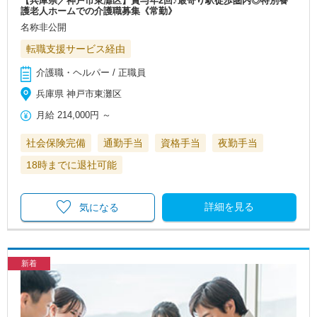
【兵庫県／神戸市東灘区】賞与年2回♪最寄り駅徒歩圏内◎特別養
護老人ホームでの介護職募集《常勤》
名称非公開
転職支援サービス経由
介護職・ヘルパー / 正職員
兵庫県 神戸市東灘区
月給
214,000円
～
社会保険完備
通勤手当
資格手当
夜勤手当
18時までに退社可能
詳細を見る
気になる
新着