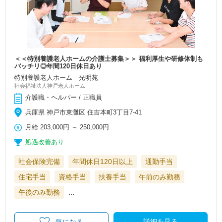
＜＜特別養護老人ホームの介護士募集＞＞ 福利厚生や研修体制も
バッチリ◎年間120日休日あり
特別養護老人ホーム 光明苑
社会福祉法人神戸老人ホーム
介護職・ヘルパー / 正職員
兵庫県 神戸市東灘区 住吉本町3丁目7-41
月給
203,000円
～
250,000円
処遇改善あり
社会保険完備
年間休日120日以上
通勤手当
住宅手当
資格手当
扶養手当
午前のみ勤務
午後のみ勤務
…
詳細を見る