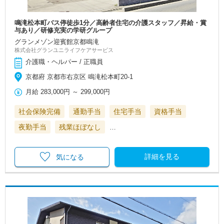
鳴滝松本町バス停徒歩1分／高齢者住宅の介護スタッフ／昇給・賞
与あり／研修充実の学研グループ
グランメゾン迎賓館京都鳴滝
株式会社グランユニライフケアサービス
介護職・ヘルパー / 正職員
京都府 京都市右京区 鳴滝松本町20-1
月給
283,000円
～
299,000円
社会保険完備
通勤手当
住宅手当
資格手当
夜勤手当
残業ほぼなし
…
詳細を見る
気になる