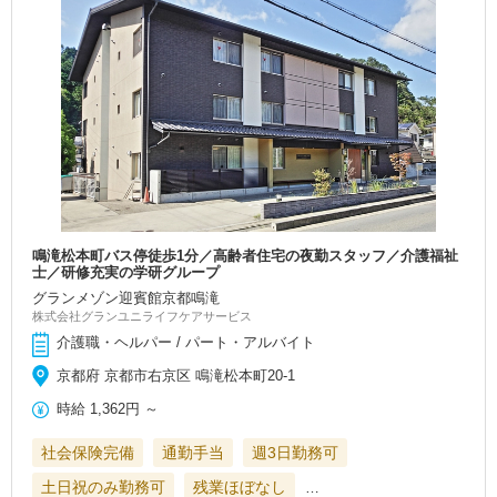
鳴滝松本町バス停徒歩1分／高齢者住宅の夜勤スタッフ／介護福祉
士／研修充実の学研グループ
グランメゾン迎賓館京都鳴滝
株式会社グランユニライフケアサービス
介護職・ヘルパー / パート・アルバイト
京都府 京都市右京区 鳴滝松本町20-1
時給
1,362円
～
社会保険完備
通勤手当
週3日勤務可
土日祝のみ勤務可
残業ほぼなし
…