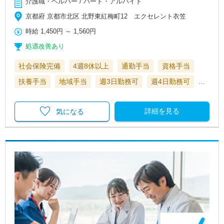
介護職・ヘルパー / パート・アルバイト
京都府 京都市北区 北野東紅梅町12 エクセレント衣笠
時給
1,450円
～
1,560円
処遇改善あり
社会保険完備
4週8休以上
通勤手当
資格手当
扶養手当
地域手当
週3日勤務可
週4日勤務可
…
詳細を見る
気になる