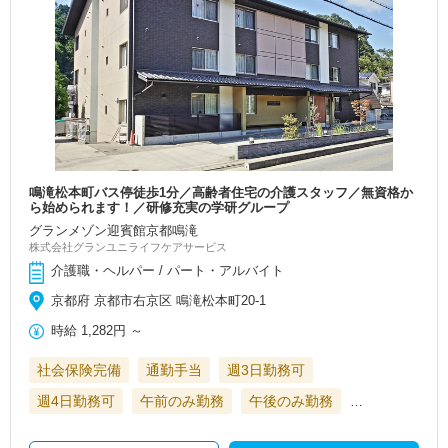
鳴滝松本町バス停徒歩1分／高齢者住宅の介護スタッフ／無資格か
ら始められます！／研修充実の学研グループ
グランメゾン迎賓館京都鳴滝
株式会社グランユニライフケアサービス
介護職・ヘルパー / パート・アルバイト
京都府 京都市右京区 鳴滝松本町20-1
時給
1,282円
～
社会保険完備
通勤手当
週3日勤務可
週4日勤務可
午前のみ勤務
午後のみ勤務
…