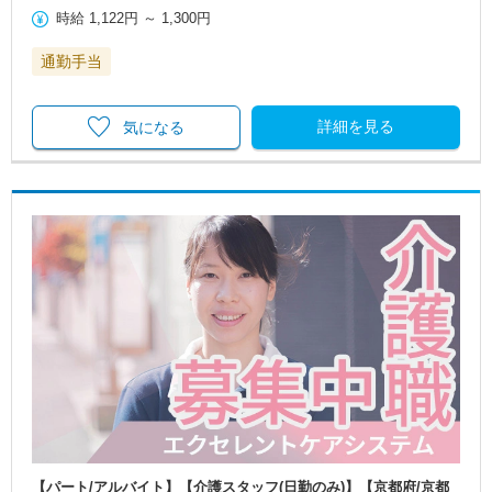
時給
1,122円
～
1,300円
通勤手当
詳細を見る
気になる
【パート/アルバイト】【介護スタッフ(日勤のみ)】【京都府/京都