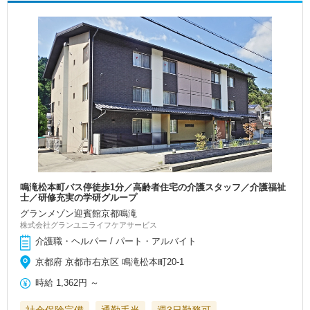
鳴滝松本町バス停徒歩1分／高齢者住宅の介護スタッフ／介護福祉
士／研修充実の学研グループ
グランメゾン迎賓館京都鳴滝
株式会社グランユニライフケアサービス
介護職・ヘルパー / パート・アルバイト
京都府 京都市右京区 鳴滝松本町20-1
時給
1,362円
～
社会保険完備
通勤手当
週3日勤務可