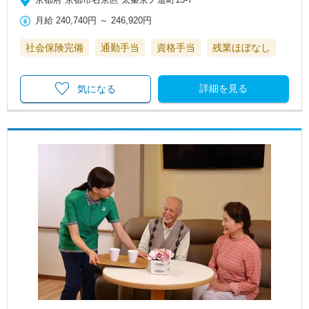
月給
240,740円
～
246,920円
社会保険完備
通勤手当
資格手当
残業ほぼなし
詳細を見る
気になる