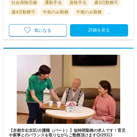
社会保険完備
通勤手当
資格手当
週3日勤務可
週4日勤務可
午前のみ勤務
午後のみ勤務
…
詳細を見る
気になる
【京都市右京区/介護職（パート）】短時間勤務の求人です！育児
や家事とのバランスを取りながらご勤務頂けます◎/29313