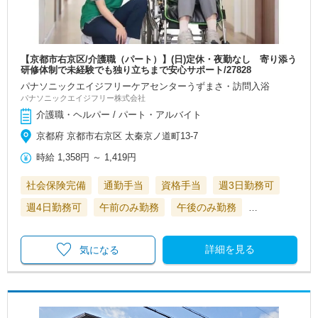
【京都市右京区/介護職（パート）】(日)定休・夜勤なし 寄り添う
研修体制で未経験でも独り立ちまで安心サポート/27828
パナソニックエイジフリーケアセンターうずまさ・訪問入浴
パナソニックエイジフリー株式会社
介護職・ヘルパー / パート・アルバイト
京都府 京都市右京区 太秦京ノ道町13-7
時給
1,358円
～
1,419円
社会保険完備
通勤手当
資格手当
週3日勤務可
週4日勤務可
午前のみ勤務
午後のみ勤務
…
詳細を見る
気になる