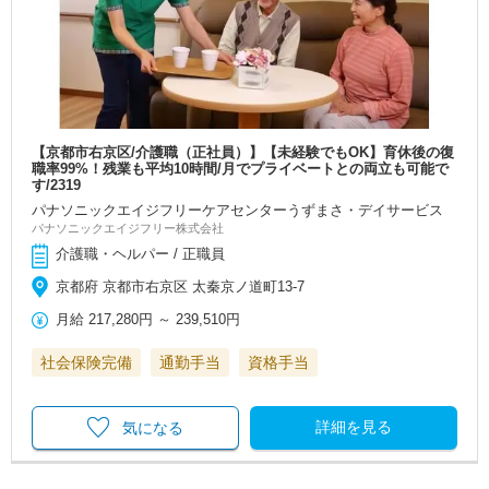
【京都市右京区/介護職（正社員）】【未経験でもOK】育休後の復
職率99%！残業も平均10時間/月でプライベートとの両立も可能で
す/2319
パナソニックエイジフリーケアセンターうずまさ・デイサービス
パナソニックエイジフリー株式会社
介護職・ヘルパー / 正職員
京都府 京都市右京区 太秦京ノ道町13-7
月給
217,280円
～
239,510円
社会保険完備
通勤手当
資格手当
詳細を見る
気になる