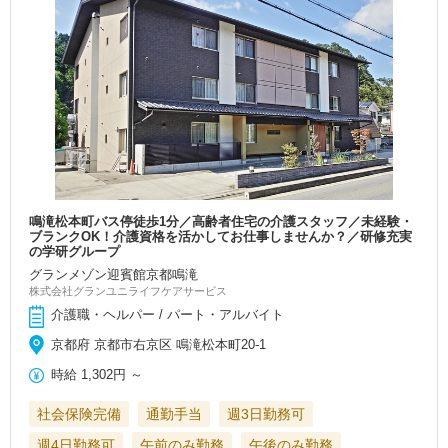
鳴滝松本町バス停徒歩1分／高齢者住宅の介護スタッフ／未経験・
ブランクOK！介護資格を活かしてお仕事しませんか？／研修充実
の学研グループ
グランメゾン迎賓館京都鳴滝
株式会社グランユニライフケアサービス
介護職・ヘルパー / パート・アルバイト
京都府 京都市右京区 鳴滝松本町20-1
時給
1,302円
～
社会保険完備
通勤手当
週3日勤務可
週4日勤務可
午前のみ勤務
午後のみ勤務
…