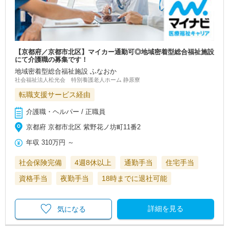
【京都府／京都市北区】マイカー通勤可◎地域密着型総合福祉施設
にて介護職の募集です！
地域密着型総合福祉施設 ふなおか
社会福祉法人松光会 特別養護老人ホーム 静原寮
転職支援サービス経由
介護職・ヘルパー / 正職員
京都府 京都市北区 紫野花ノ坊町11番2
年収
310万円
～
社会保険完備
4週8休以上
通勤手当
住宅手当
資格手当
夜勤手当
18時までに退社可能
詳細を見る
気になる