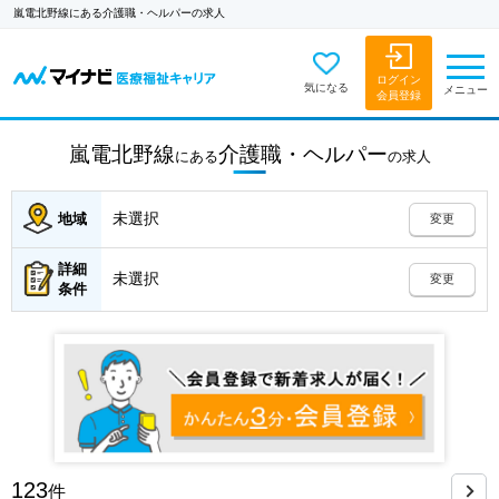
嵐電北野線にある介護職・ヘルパーの求人
ログイン
気になる
メニュー
会員登録
嵐電北野線
介護職・ヘルパー
にある
の
求人
未選択
地域
変更
詳細
未選択
変更
条件
123
件