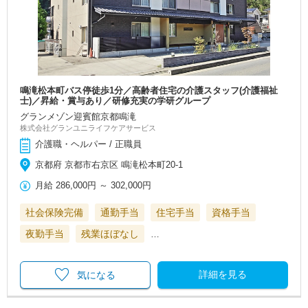
鳴滝松本町バス停徒歩1分／高齢者住宅の介護スタッフ(介護福祉
士)／昇給・賞与あり／研修充実の学研グループ
グランメゾン迎賓館京都鳴滝
株式会社グランユニライフケアサービス
介護職・ヘルパー / 正職員
京都府 京都市右京区 鳴滝松本町20-1
月給
286,000円
～
302,000円
社会保険完備
通勤手当
住宅手当
資格手当
夜勤手当
残業ほぼなし
…
詳細を見る
気になる