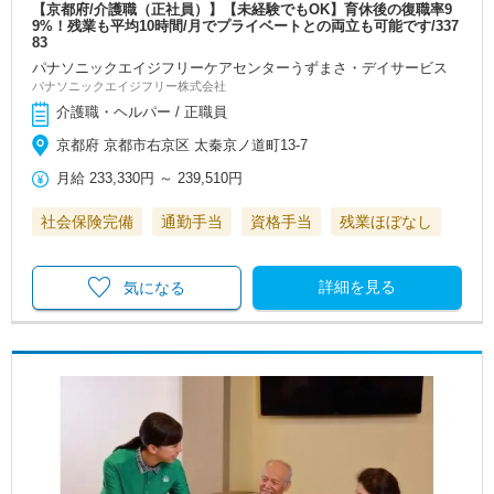
【京都府/介護職（正社員）】【未経験でもOK】育休後の復職率9
9%！残業も平均10時間/月でプライベートとの両立も可能です/337
83
パナソニックエイジフリーケアセンターうずまさ・デイサービス
パナソニックエイジフリー株式会社
介護職・ヘルパー / 正職員
京都府 京都市右京区 太秦京ノ道町13-7
月給
233,330円
～
239,510円
社会保険完備
通勤手当
資格手当
残業ほぼなし
詳細を見る
気になる