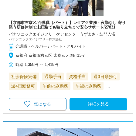
【京都市右京区/介護職（パート）】レクアク業務・夜勤なし 寄り
添う研修体制で未経験でも独り立ちまで安心サポート/27831
パナソニックエイジフリーケアセンターうずまさ・訪問入浴
パナソニックエイジフリー株式会社
介護職・ヘルパー / パート・アルバイト
京都府 京都市右京区 太秦京ノ道町13-7
時給
1,358円
～
1,419円
社会保険完備
通勤手当
資格手当
週3日勤務可
週4日勤務可
午前のみ勤務
午後のみ勤務
…
詳細を見る
気になる