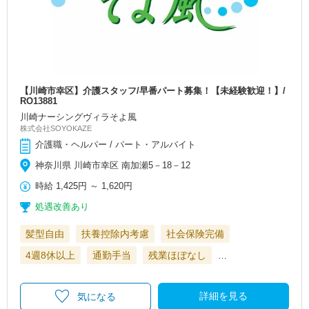
【川崎市幸区】介護スタッフ/早番パート募集！【未経験歓迎！】/
RO13881
川崎ナーシングヴィラそよ風
株式会社SOYOKAZE
介護職・ヘルパー / パート・アルバイト
神奈川県 川崎市幸区 南加瀬5－18－12
時給
1,425円
～
1,620円
処遇改善あり
髪型自由
扶養控除内考慮
社会保険完備
4週8休以上
通勤手当
残業ほぼなし
…
詳細を見る
気になる