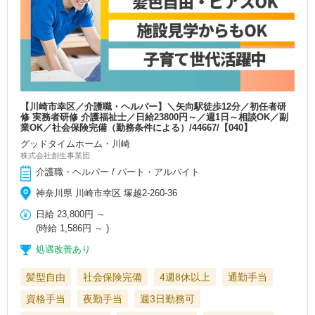
【川崎市幸区／介護職・ヘルパー】＼矢向駅徒歩12分／初任者研
修 実務者研修 介護福祉士／日給23800円～／週1日～相談OK／副
業OK／社会保険完備（勤務条件による）/44667/【040】
グッドタイムホーム・川崎
株式会社創生事業団
介護職・ヘルパー / パート・アルバイト
神奈川県 川崎市幸区 塚越2-260-36
日給
23,800円
～
(時給
1,586円
～ )
処遇改善あり
髪型自由
社会保険完備
4週8休以上
通勤手当
資格手当
夜勤手当
週3日勤務可