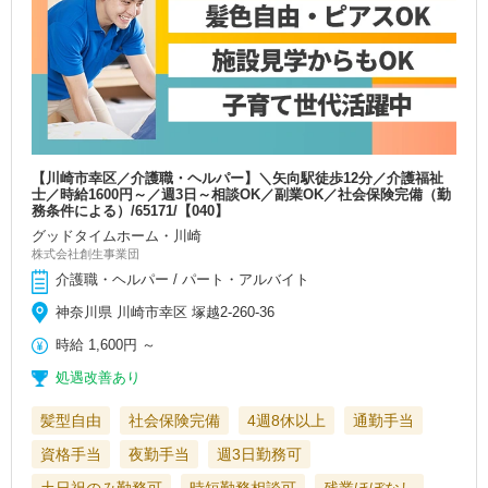
【川崎市幸区／介護職・ヘルパー】＼矢向駅徒歩12分／介護福祉
士／時給1600円～／週3日～相談OK／副業OK／社会保険完備（勤
務条件による）/65171/【040】
グッドタイムホーム・川崎
株式会社創生事業団
介護職・ヘルパー / パート・アルバイト
神奈川県 川崎市幸区 塚越2-260-36
時給
1,600円
～
処遇改善あり
髪型自由
社会保険完備
4週8休以上
通勤手当
資格手当
夜勤手当
週3日勤務可