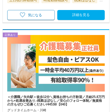
土日祝のみ勤務可
時短勤務相談可
残業ほぼなし
…
詳細を見る
気になる
記事あり
＜介護職／矢向駅＞徒歩12分＼資格お持ちの方歓迎／月給25.8万円
から×処遇改善あり♪残業ほぼなし／安心のフォロー体制／無資格
の方もぜひご応募ください/44538/【040】
グッドタイムホーム・川崎