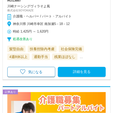
RO13887
川崎ナーシングヴィラそよ風
株式会社SOYOKAZE
介護職・ヘルパー / パート・アルバイト
神奈川県 川崎市幸区 南加瀬5－18－12
時給
1,425円
～
1,620円
処遇改善あり
髪型自由
扶養控除内考慮
社会保険完備
4週8休以上
通勤手当
残業ほぼなし
…
詳細を見る
気になる
記事あり