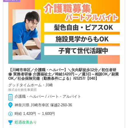
【川崎市幸区／介護職・ヘルパー】＼矢向駅徒歩12分／初任者研
修 実務者研修 介護福祉士／時給1420円～／週3日～相談OK／副業
OK／社会保険完備（勤務条件による）/65257/【040】
グッドタイムホーム・川崎
株式会社創生事業団
介護職・ヘルパー / パート・アルバイト
神奈川県 川崎市幸区 塚越2-260-36
時給
1,420円
～
1,600円
処遇改善あり