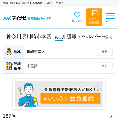
神奈川県川崎市幸区にある介護職・ヘルパーの求人
ログイン
気になる
メニュー
会員登録
神奈川県川崎市幸区
介護職・ヘルパー
にある
の
求人
川崎市幸区
地域
変更
詳細
未選択
変更
条件
187
件