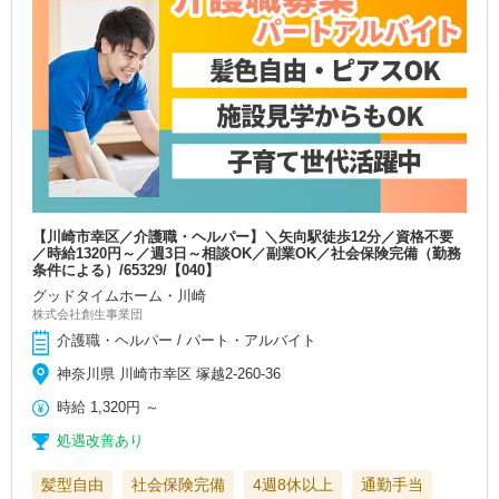
【川崎市幸区／介護職・ヘルパー】＼矢向駅徒歩12分／資格不要
／時給1320円～／週3日～相談OK／副業OK／社会保険完備（勤務
条件による）/65329/【040】
グッドタイムホーム・川崎
株式会社創生事業団
介護職・ヘルパー / パート・アルバイト
神奈川県 川崎市幸区 塚越2-260-36
時給
1,320円
～
処遇改善あり
髪型自由
社会保険完備
4週8休以上
通勤手当