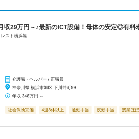
収29万円～♪最新のICT設備！母体の安定◎有
ォレスト横浜旭
介護職・ヘルパー / 正職員
神奈川県 横浜市旭区 下川井町99
年収
348万円
～
社会保険完備
4週8休以上
通勤手当
夜勤手当
残業ほ