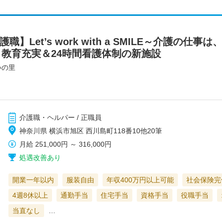
護職】Let’s work with a SMILE～介護の
！教育充実＆24時間看護体制の新施設
いの里
介護職・ヘルパー / 正職員
神奈川県 横浜市旭区 西川島町118番10他20筆
月給
251,000円
～
316,000円
処遇改善あり
開業一年以内
服装自由
年収400万円以上可能
社会保険完
4週8休以上
通勤手当
住宅手当
資格手当
役職手当
当直なし
…