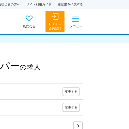
用担当者の方へ
サイト利用ガイド
履歴書を作成する
ログイン
気になる
メニュー
会員登録
パー
の
求人
変更
する
変更
する