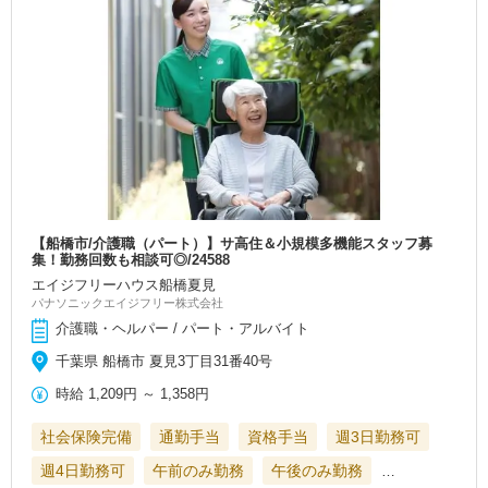
【船橋市/介護職（パート）】サ高住＆小規模多機能スタッフ募
集！勤務回数も相談可◎/24588
エイジフリーハウス船橋夏見
パナソニックエイジフリー株式会社
介護職・ヘルパー / パート・アルバイト
千葉県 船橋市 夏見3丁目31番40号
時給
1,209円
～
1,358円
社会保険完備
通勤手当
資格手当
週3日勤務可
週4日勤務可
午前のみ勤務
午後のみ勤務
…