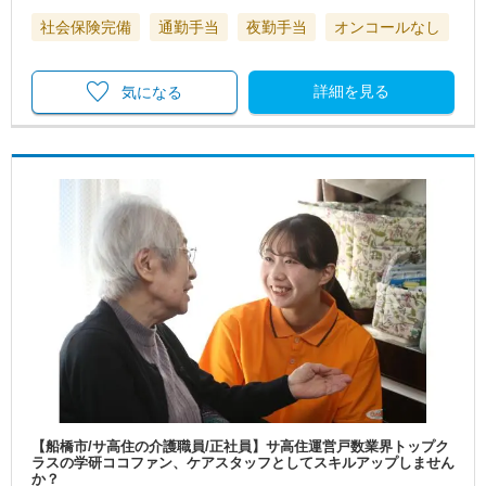
社会保険完備
通勤手当
夜勤手当
オンコールなし
詳細を見る
気になる
【船橋市/サ高住の介護職員/正社員】サ高住運営戸数業界トップク
ラスの学研ココファン、ケアスタッフとしてスキルアップしません
か？