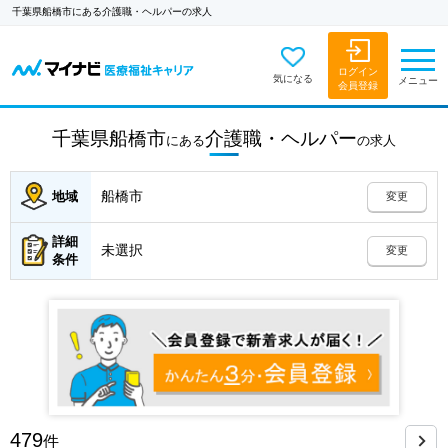
千葉県船橋市にある介護職・ヘルパーの求人
ログイン
気になる
メニュー
会員登録
千葉県船橋市
介護職・ヘルパー
にある
の
求人
船橋市
地域
変更
詳細
未選択
変更
条件
479
件