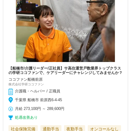
【船橋市/介護リーダー/正社員】サ高住運営戸数業界トップクラス
の学研ココファンで、ケアリーダーにチャレンジしてみませんか？
ココファン船橋前原
株式会社学研ココファン
介護職・ヘルパー / 正職員
千葉県 船橋市 前原西6-4-45
月給
273,100円
～
289,600円
処遇改善あり
社会保険完備
通勤手当
夜勤手当
オンコールなし