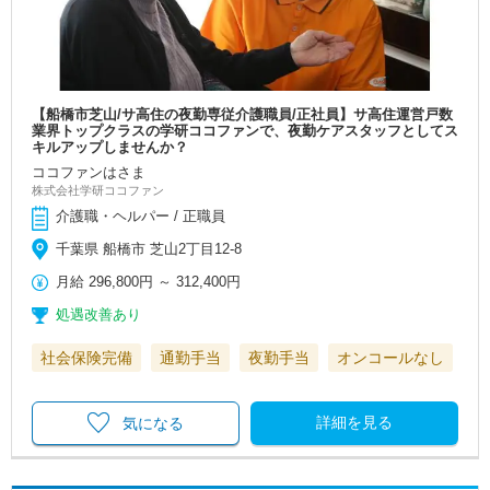
【船橋市芝山/サ高住の夜勤専従介護職員/正社員】サ高住運営戸数
業界トップクラスの学研ココファンで、夜勤ケアスタッフとしてス
キルアップしませんか？
ココファンはさま
株式会社学研ココファン
介護職・ヘルパー / 正職員
千葉県 船橋市 芝山2丁目12-8
月給
296,800円
～
312,400円
処遇改善あり
社会保険完備
通勤手当
夜勤手当
オンコールなし
詳細を見る
気になる