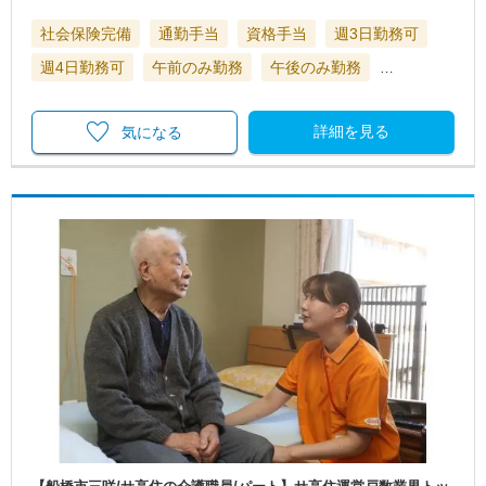
社会保険完備
通勤手当
資格手当
週3日勤務可
週4日勤務可
午前のみ勤務
午後のみ勤務
…
詳細を見る
気になる