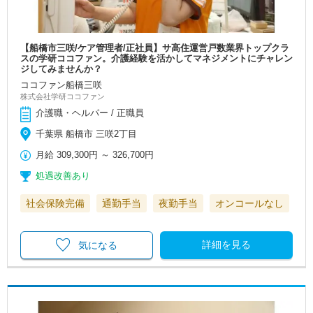
【船橋市三咲/ケア管理者/正社員】サ高住運営戸数業界トップクラ
スの学研ココファン。介護経験を活かしてマネジメントにチャレン
ジしてみませんか？
ココファン船橋三咲
株式会社学研ココファン
介護職・ヘルパー / 正職員
千葉県 船橋市 三咲2丁目
月給
309,300円
～
326,700円
処遇改善あり
社会保険完備
通勤手当
夜勤手当
オンコールなし
詳細を見る
気になる