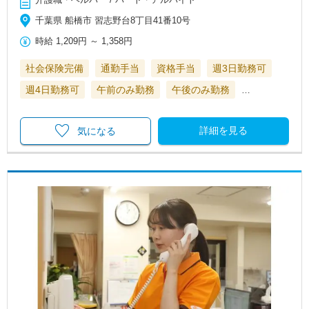
千葉県 船橋市 習志野台8丁目41番10号
時給
1,209円
～
1,358円
社会保険完備
通勤手当
資格手当
週3日勤務可
週4日勤務可
午前のみ勤務
午後のみ勤務
…
詳細を見る
気になる