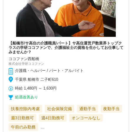
【船橋市/サ高住の介護職員/パート】サ高住運営戸数業界トップク
ラスの学研ココファンで、介護福祉士の資格を生かしてお仕事して
みませんか？
ココファン西船橋
株式会社学研ココファン
介護職・ヘルパー / パート・アルバイト
千葉県 船橋市 二子町610
時給
1,480円
～
1,630円
処遇改善あり
扶養控除内考慮
社会保険完備
通勤手当
夜勤手当
週3日勤務可
週4日勤務可
オンコールなし
午前のみ勤務
…