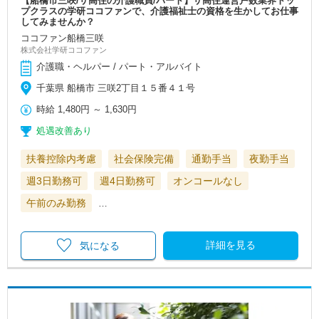
【船橋市三咲/サ高住の介護職員/パート】サ高住運営戸数業界トッ
プクラスの学研ココファンで、介護福祉士の資格を生かしてお仕事
してみませんか？
ココファン船橋三咲
株式会社学研ココファン
介護職・ヘルパー / パート・アルバイト
千葉県 船橋市 三咲2丁目１５番４１号
時給
1,480円
～
1,630円
処遇改善あり
扶養控除内考慮
社会保険完備
通勤手当
夜勤手当
週3日勤務可
週4日勤務可
オンコールなし
午前のみ勤務
…
詳細を見る
気になる