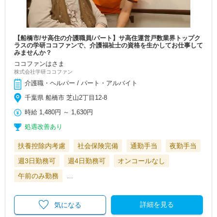
【船橋市/サ高住の介護職員/パート】サ高住運営戸数業界トップク
ラスの学研ココファンで、介護福祉士の資格を生かしてお仕事して
みませんか？
ココファンはさま
株式会社学研ココファン
介護職・ヘルパー / パート・アルバイト
千葉県 船橋市 芝山2丁目12-8
時給
1,480円
～
1,630円
処遇改善あり
扶養控除内考慮
社会保険完備
通勤手当
夜勤手当
週3日勤務可
週4日勤務可
オンコールなし
午前のみ勤務
…
詳細を見る
気になる