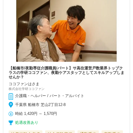
【船橋市/夜勤専従介護職員/パート】サ高住運営戸数業界トップク
ラスの学研ココファン、夜勤ケアスタッフとしてスキルアップしま
せんか？
ココファンはさま
株式会社学研ココファン
介護職・ヘルパー / パート・アルバイト
千葉県 船橋市 芝山2丁目12-8
時給
1,420円
～
1,570円
処遇改善あり