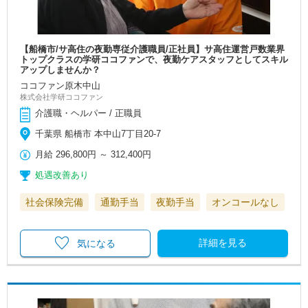
【船橋市/サ高住の夜勤専従介護職員/正社員】サ高住運営戸数業界
トップクラスの学研ココファンで、夜勤ケアスタッフとしてスキル
アップしませんか？
ココファン原木中山
株式会社学研ココファン
介護職・ヘルパー / 正職員
千葉県 船橋市 本中山7丁目20-7
月給
296,800円
～
312,400円
処遇改善あり
社会保険完備
通勤手当
夜勤手当
オンコールなし
詳細を見る
気になる