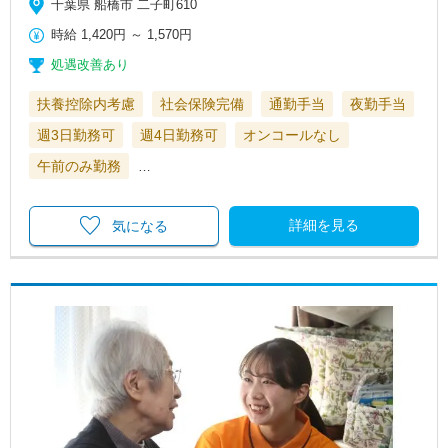
千葉県 船橋市 二子町610
時給
1,420円
～
1,570円
処遇改善あり
扶養控除内考慮
社会保険完備
通勤手当
夜勤手当
週3日勤務可
週4日勤務可
オンコールなし
午前のみ勤務
…
詳細を見る
気になる