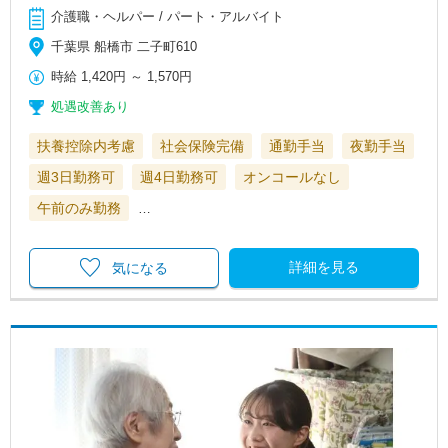
介護職・ヘルパー / パート・アルバイト
千葉県 船橋市 二子町610
時給
1,420円
～
1,570円
処遇改善あり
扶養控除内考慮
社会保険完備
通勤手当
夜勤手当
週3日勤務可
週4日勤務可
オンコールなし
午前のみ勤務
…
詳細を見る
気になる