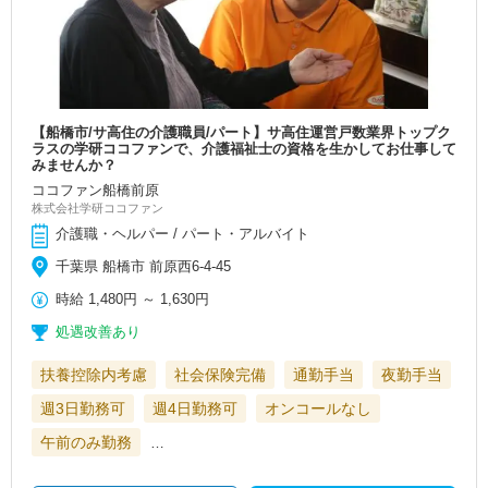
【船橋市/サ高住の介護職員/パート】サ高住運営戸数業界トップク
ラスの学研ココファンで、介護福祉士の資格を生かしてお仕事して
みませんか？
ココファン船橋前原
株式会社学研ココファン
介護職・ヘルパー / パート・アルバイト
千葉県 船橋市 前原西6-4-45
時給
1,480円
～
1,630円
処遇改善あり
扶養控除内考慮
社会保険完備
通勤手当
夜勤手当
週3日勤務可
週4日勤務可
オンコールなし
午前のみ勤務
…