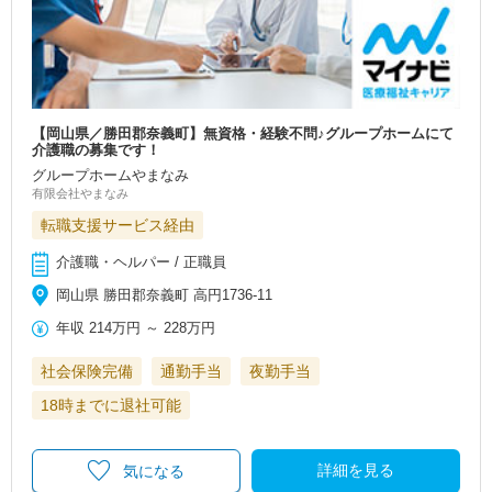
【岡山県／勝田郡奈義町】無資格・経験不問♪グループホームにて
介護職の募集です！
グループホームやまなみ
有限会社やまなみ
転職支援サービス経由
介護職・ヘルパー / 正職員
岡山県 勝田郡奈義町 高円1736-11
年収
214万円
～
228万円
社会保険完備
通勤手当
夜勤手当
18時までに退社可能
詳細を見る
気になる