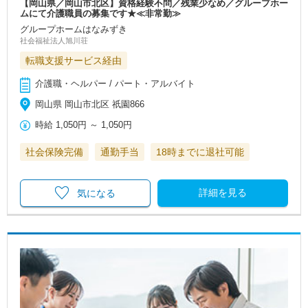
【岡山県／岡山市北区】資格経験不問／残業少なめ／グループホー
ムにて介護職員の募集です★≪非常勤≫
グループホームはなみずき
社会福祉法人旭川荘
転職支援サービス経由
介護職・ヘルパー / パート・アルバイト
岡山県 岡山市北区 祇園866
時給
1,050円
～
1,050円
社会保険完備
通勤手当
18時までに退社可能
詳細を見る
気になる