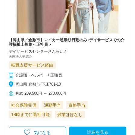
【岡山県／倉敷市】マイカー通勤◎日勤のみ♪デイサービスでの介
護福祉士募集＜正社員＞
デイサービスセンターさんらいふ
医療法人平成会
転職支援サービス経由
介護職・ヘルパー / 正職員
岡山県 倉敷市 下庄701‐10
月給
209,500円
～
273,000円
社会保険完備
通勤手当
資格手当
18時までに退社可能
残業ほぼなし
詳細を見る
気になる