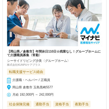
【岡山県／倉敷市】年間休日110日☆残業なし！グループホームに
て介護職員募集〈常勤〉
シーサイドリビング沙美〈グループホーム〉
株式会社KUNPUケアプラス
転職支援サービス経由
介護職・ヘルパー / 正職員
岡山県 倉敷市 玉島黒崎5577
月給
192,000円
～
242,000円
社会保険完備
通勤手当
資格手当
夜勤手当