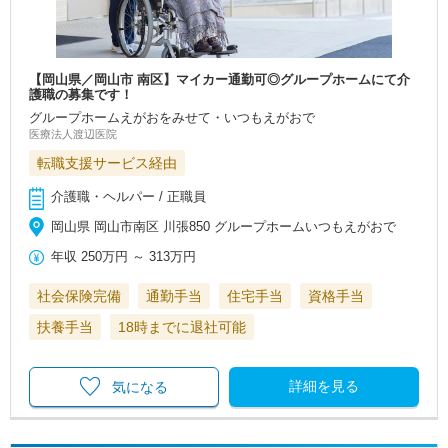
【岡山県／岡山市 南区】マイカー通勤可◎グループホームにて介
護職の募集です！
グループホームえがおをみせて・いつもえがおで
医療法人渡辺医院
転職支援サービス経由
介護職・ヘルパー / 正職員
岡山県 岡山市南区 川張850 グループホームいつもえがおで
年収
250万円
～
313万円
社会保険完備
通勤手当
住宅手当
資格手当
扶養手当
18時までに退社可能
詳細を見る
気になる