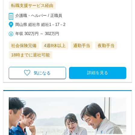
転職支援サービス経由
介護職・ヘルパー / 正職員
岡山県 総社市 総社1－17－2
年収
302万円
～
302万円
社会保険完備
4週8休以上
通勤手当
夜勤手当
18時までに退社可能
詳細を見る
気になる