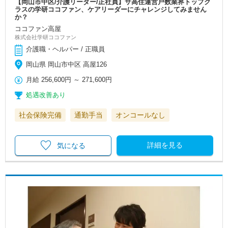
【岡山市中区/介護リーダー/正社員】サ高住運営戸数業界トップク
ラスの学研ココファン、ケアリーダーにチャレンジしてみません
か？
ココファン高屋
株式会社学研ココファン
介護職・ヘルパー / 正職員
岡山県 岡山市中区 高屋126
月給
256,600円
～
271,600円
処遇改善あり
社会保険完備
通勤手当
オンコールなし
詳細を見る
気になる