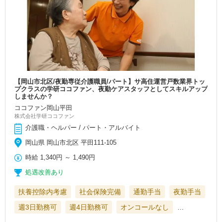
【岡山市北区/夜勤専従介護職員/パート】サ高住運営戸数業界トッ
プクラスの学研ココファン、夜勤ケアスタッフとしてスキルアップ
しませんか？
ココファン岡山平田
株式会社学研ココファン
介護職・ヘルパー / パート・アルバイト
岡山県 岡山市北区 平田111-105
時給
1,340円
～
1,490円
処遇改善あり
扶養控除内考慮
社会保険完備
通勤手当
夜勤手当
週3日勤務可
週4日勤務可
オンコールなし
…