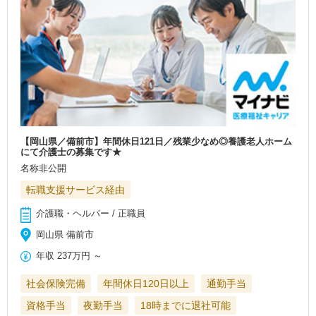
【岡山県／備前市】年間休日121日／残業少なめ◎養護老人ホーム
にて介護士の募集です★
名称非公開
転職支援サービス経由
介護職・ヘルパー / 正職員
岡山県 備前市
年収
237万円
～
社会保険完備
年間休日120日以上
通勤手当
資格手当
夜勤手当
18時までに退社可能