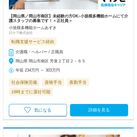
【岡山県／岡山市南区】未経験の方OK♪小規模多機能ホームにて介
護スタッフの募集です！＜正社員＞
小規模多機能ホームあずき
21ケア株式会社
転職支援サービス経由
介護職・ヘルパー / 正職員
岡山県 岡山市南区 芳泉２丁目２－６５
年収
234万円
～
303万円
社会保険完備
資格手当
夜勤手当
18時までに退社可能
詳細を見る
気になる