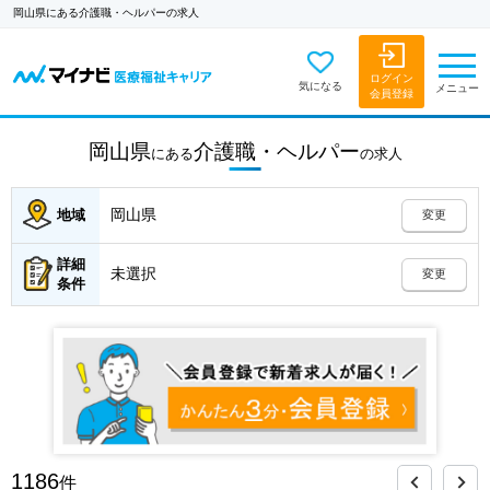
岡山県にある介護職・ヘルパーの求人
ログイン
気になる
メニュー
会員登録
岡山県
介護職・ヘルパー
にある
の
求人
岡山県
地域
変更
詳細
未選択
変更
条件
1186
件