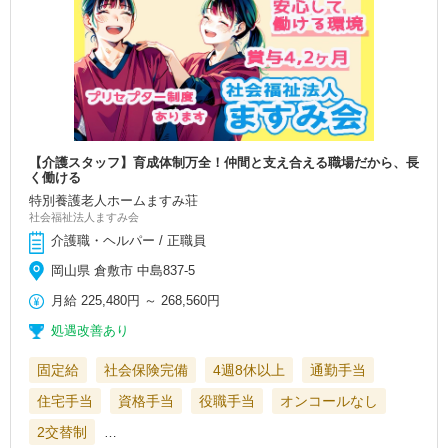
【介護スタッフ】育成体制万全！仲間と支え合える職場だから、長
く働ける
特別養護老人ホームますみ荘
社会福祉法人ますみ会
介護職・ヘルパー / 正職員
岡山県 倉敷市 中島837-5
月給
225,480円
～
268,560円
処遇改善あり
固定給
社会保険完備
4週8休以上
通勤手当
住宅手当
資格手当
役職手当
オンコールなし
2交替制
…