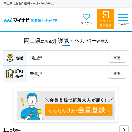
岡山県にある介護職・ヘルパーの求人
ログイン
気になる
メニュー
会員登録
岡山県
介護職・ヘルパー
にある
の
求人
岡山県
地域
変更
詳細
未選択
変更
条件
1186
件