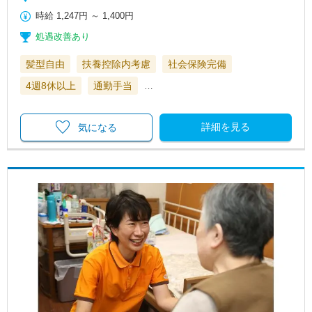
時給
1,247円
～
1,400円
処遇改善あり
髪型自由
扶養控除内考慮
社会保険完備
4週8休以上
通勤手当
…
詳細を見る
気になる