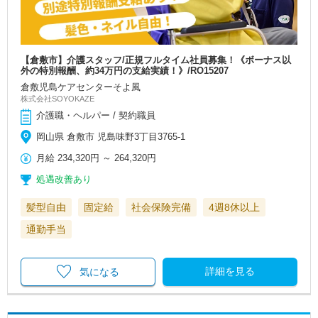
【倉敷市】介護スタッフ/正規フルタイム社員募集！《ボーナス以
外の特別報酬、約34万円の支給実績！》/RO15207
倉敷児島ケアセンターそよ風
株式会社SOYOKAZE
介護職・ヘルパー / 契約職員
岡山県 倉敷市 児島味野3丁目3765-1
月給
234,320円
～
264,320円
処遇改善あり
髪型自由
固定給
社会保険完備
4週8休以上
通勤手当
詳細を見る
気になる