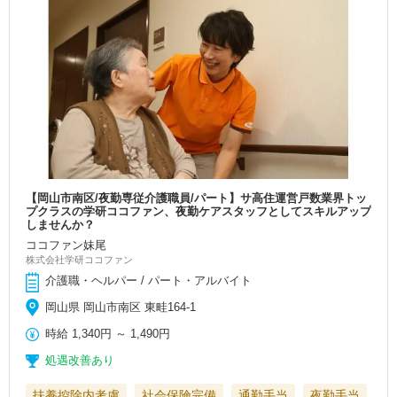
【岡山市南区/夜勤専従介護職員/パート】サ高住運営戸数業界トッ
プクラスの学研ココファン、夜勤ケアスタッフとしてスキルアップ
しませんか？
ココファン妹尾
株式会社学研ココファン
介護職・ヘルパー / パート・アルバイト
岡山県 岡山市南区 東畦164-1
時給
1,340円
～
1,490円
処遇改善あり
扶養控除内考慮
社会保険完備
通勤手当
夜勤手当