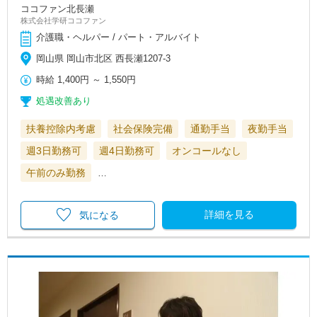
ココファン北長瀬
株式会社学研ココファン
介護職・ヘルパー / パート・アルバイト
岡山県 岡山市北区 西長瀬1207-3
時給
1,400円
～
1,550円
処遇改善あり
扶養控除内考慮
社会保険完備
通勤手当
夜勤手当
週3日勤務可
週4日勤務可
オンコールなし
午前のみ勤務
…
詳細を見る
気になる