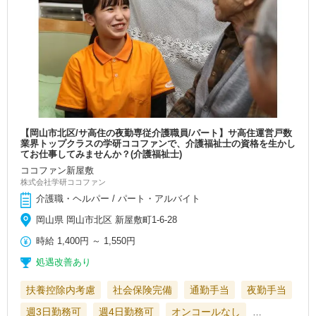
【岡山市北区/サ高住の夜勤専従介護職員/パート】サ高住運営戸数
業界トップクラスの学研ココファンで、介護福祉士の資格を生かし
てお仕事してみませんか？(介護福祉士)
ココファン新屋敷
株式会社学研ココファン
介護職・ヘルパー / パート・アルバイト
岡山県 岡山市北区 新屋敷町1-6-28
時給
1,400円
～
1,550円
処遇改善あり
扶養控除内考慮
社会保険完備
通勤手当
夜勤手当
週3日勤務可
週4日勤務可
オンコールなし
…