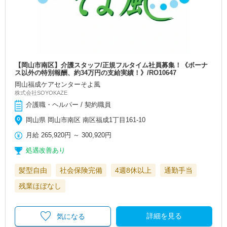
【岡山市南区】介護スタッフ/正規フルタイム社員募集！《ボーナ
ス以外の特別報酬、約34万円の支給実績！》/RO10647
岡山福成ケアセンターそよ風
株式会社SOYOKAZE
介護職・ヘルパー / 契約職員
岡山県 岡山市南区 南区福成1丁目161-10
月給
265,920円
～
300,920円
処遇改善あり
髪型自由
社会保険完備
4週8休以上
通勤手当
残業ほぼなし
詳細を見る
気になる