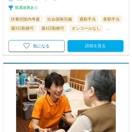
処遇改善あり
扶養控除内考慮
社会保険完備
通勤手当
夜勤手当
週3日勤務可
週4日勤務可
オンコールなし
…
詳細を見る
気になる