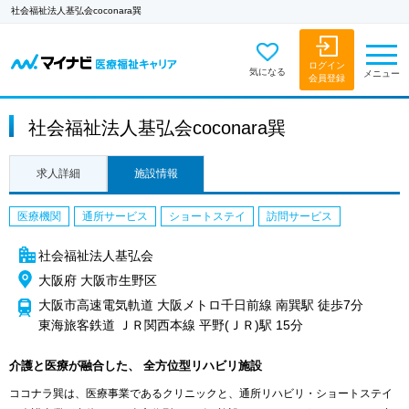
社会福祉法人基弘会coconara巽
ログイン
気になる
メニュー
会員登録
社会福祉法人基弘会coconara巽
求人詳細
施設情報
医療機関
通所サービス
ショートステイ
訪問サービス
社会福祉法人基弘会
大阪府 大阪市生野区
大阪市高速電気軌道 大阪メトロ千日前線 南巽駅 徒歩7分
東海旅客鉄道 ＪＲ関西本線 平野(ＪＲ)駅 15分
介護と医療が融合した、 全方位型リハビリ施設
ココナラ巽は、医療事業であるクリニックと、通所リハビリ・ショートステイ