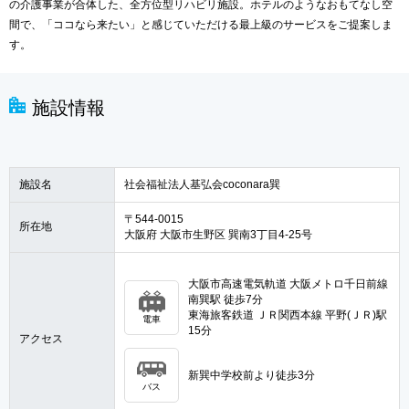
の介護事業が合体した、全方位型リハビリ施設。ホテルのようなおもてなし空
間で、「ココなら来たい」と感じていただける最上級のサービスをご提案しま
す。
施設情報
施設名
社会福祉法人基弘会coconara巽
〒544-0015
所在地
大阪府 大阪市生野区 巽南3丁目4-25号
大阪市高速電気軌道 大阪メトロ千日前線
南巽駅 徒歩7分
東海旅客鉄道 ＪＲ関西本線 平野(ＪＲ)駅
電車
15分
アクセス
新巽中学校前より徒歩3分
バス