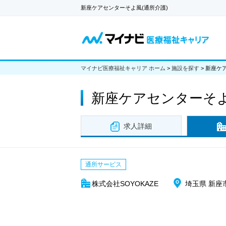
新座ケアセンターそよ風(通所介護)
マイナビ医療福祉キャリア ホーム
>
施設を探す
>
新座ケア
新座ケアセンターそよ
求人詳細
通所サービス
株式会社SOYOKAZE
埼玉県 新座