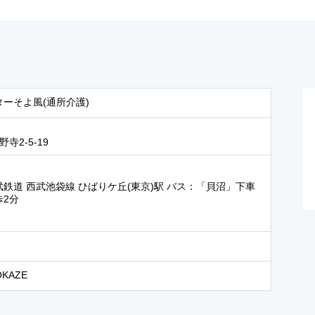
ーそよ風(通所介護)
寺2-5-19
武鉄道 西武池袋線 ひばりケ丘(東京)駅 バス：「貝沼」下車
歩2分
KAZE