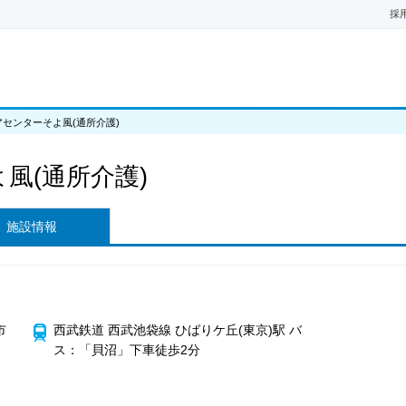
採
センターそよ風(通所介護)
風(通所介護)
施設情報
市
西武鉄道 西武池袋線 ひばりケ丘(東京)駅 バ
ス：「貝沼」下車徒歩2分